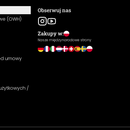
Obserwuj nas
owe (OWH)
Zakupy w:
Nasze międzynarodowe strony
 od umowy
 użytkowych /