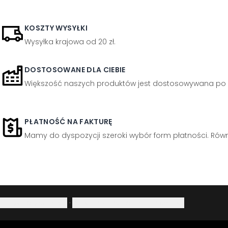
KOSZTY WYSYŁKI
Wysyłka krajowa od 20 zł.
DOSTOSOWANE DLA CIEBIE
Większość naszych produktów jest dostosowywana po 
PŁATNOŚĆ NA FAKTURĘ
Mamy do dyspozycji szeroki wybór form płatności. Równi
Polityka prywatności
·
Prawo do odstąpienia od umowy