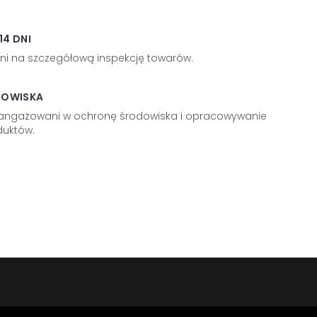
4 DNI
ni na szczegółową inspekcję towarów.
DOWISKA
aangażowani w ochronę środowiska i opracowywanie
uktów.