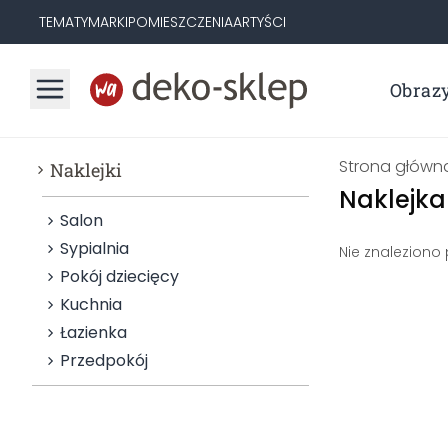
TEMATY
MARKI
POMIESZCZENIA
ARTYŚCI
Obraz
Strona główn
Naklejki
Naklejka
Salon
Sypialnia
Nie znaleziono
Pokój dziecięcy
Kuchnia
Łazienka
Przedpokój