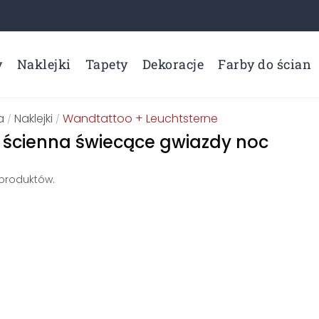
y
Naklejki
Tapety
Dekoracje
Farby do ścian
a
Naklejki
Wandtattoo + Leuchtsterne
/
/
 ścienna świecące gwiazdy noc
 produktów.