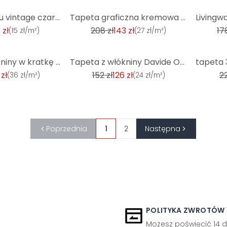
-31%
-15%
Tapeta w stylu vintage czarna beżowa - tapeta flizelinowa do sypialni
Tapeta graficzna kremowa biel - tapeta z włókniny w stylu retro - tapeta we wzory
 zł
208 zł
143 zł
17
(
15 zł/m²
)
(
27 zł/m²
)
-17%
-65%
Tapeta z włókniny w kratkę w stylu retro biała szara - tapeta w kratkę vintage nowoczesna
Tapeta z włókniny Davide Ornament Red Metallic - Maison Du Temps Neoklasycystyczny salon przedpokój
 zł
152 zł
126 zł
22
(
36 zł/m²
)
(
24 zł/m²
)
Poprzednia
1
2
Następna
POLITYKA ZWROTÓW 1
Możesz poświęcić 14 d