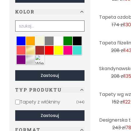
KOLOR
-25%
174 zł
130
Niebieski
Pomarańczowy
Beżowy
Szary
Biały
Zielony
Czarny
-31%
Krem
Złoto
Brązowy
Czerwony
Żółty
Różowy
Turkus
208 zł
143
Fioletowy
Srebrny
Wielokolorowe
-35%
Zastosuj
208 zł
135
TYP PRODUKTU
-20%
Tapety z włókniny
152 zł
122
(
144
)
Zastosuj
-68%
243 zł
78
FORMAT