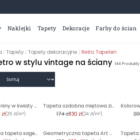
y
Naklejki
Tapety
Dekoracje
Farby do ścian
a
Tapety
Tapety dekoracyjne
Retro Tapeten
/
/
/
etro w stylu vintage na ściany
144
Produkty
-25%
-31%
Tapeta z włókniny w kwiaty żółto-zielona - tapeta w kwiaty w stylu retro - tapeta z wzorem vintage
Tapeta ozdobna miętowa zieleń srebro - błyszcząca tapeta z włókniny z próbkami w stylu vintage
 zł
174 zł
130 zł
20
(
25 zł/m²
)
(
24 zł/m²
)
-33%
-44%
Geometryczna tapeta sage silver - Tapeta z włókniny z nowoczesnym wzorem w linie - tapeta teksturowa
Geometryczna tapeta Art Deco czarne złoto - nowoczesna tapeta wg wzoru - tapeta z włókniny