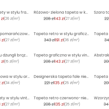
-31%
-39%
Kolorowe tapety w stylu francuskim - tapety z włókniny jungle rośliny pomarańczowe
Różowo-zielona tapeta w kwiaty - kwiecista tapeta retro - tapeta z włókniny w stylu vintage
 zł
208 zł
143 zł
22
(
26 zł/m²
)
(
27 zł/m²
)
-44%
-44%
Tapeta retro pomarańczowo-beżowa - abstrakcyjna tapeta z włókniny w stylu vintage - wzorzysta tapeta
Tapeta retro w stylu graficznym kremowo-szara - geometryczna tapeta z włókniny w stylu vintage
 zł
343 zł
191 zł
34
(
27 zł/m²
)
(
36 zł/m²
)
-31%
-31%
Tapeta w stylu dżungli brązowo-różowa - tapeta z włókniny w stylu vintage rośliny liście
Tapeta graficzna w stylu vintage niebiesko-turkusowa - tapeta z włókniny w stylu retro - tapeta we w
 zł
208 zł
143 zł
20
(
15 zł/m²
)
(
27 zł/m²
)
-39%
-31%
Tapeta flizelinowa w stylu art deco czarne złoto - tapeta graficzna z wzorem linii
Designerska tapeta fale niebiesko-beżowa - wysokiej jakości tapeta z włókniny w stylu vintage
 zł
221 zł
135 zł
20
(
34 zł/m²
)
(
25 zł/m²
)
-35%
-47%
Tapeta w kwiaty w stylu vintage niebiesko-pomarańczowa - tapeta w kwiaty w stylu retro - tapeta z wł
Tapeta retro czerwono-niebieska - abstrakcyjna tapeta z włókniny w stylu vintage - wzorzysta tapeta
 zł
208 zł
135 zł
34
(
27 zł/m²
)
(
25 zł/m²
)