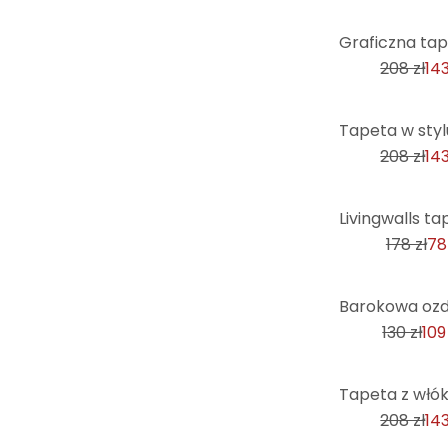
-31%
208 zł
143
-31%
208 zł
143
-56%
178 zł
78
-17%
130 zł
109
-31%
208 zł
143