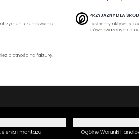
PRZYJAZNY DLA ŚRO
otrzymaniu zamówienia.
Jesteśmy aktywnie z
zrównoważonych prod
eż płatność na fakturę.
Informacja
 klejenia i montażu
Ogólne Warunki Handl