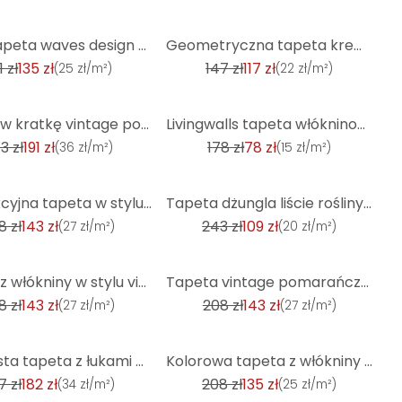
-20%
Szara tapeta waves design - nowoczesna tapeta z włókniny w jasnoszarym salonie
Geometryczna tapeta kremowa biel - Tapeta z włókniny z nowoczesnym wzorem w linie - Tapeta teksturow
1 zł
135 zł
147 zł
117 zł
(
25 zł/m²
)
(
22 zł/m²
)
-56%
Tapeta w kratkę vintage pomarańczowo-biała - tapeta w kratkę retro - nowoczesna tapeta z włókniny
Livingwalls tapeta włókninowa New Walls 50's Glam geometryczna tapeta niebieska, czarna
3 zł
191 zł
178 zł
78 zł
(
36 zł/m²
)
(
15 zł/m²
)
-55%
Abstrakcyjna tapeta w stylu vintage czerwono-pomarańczowa - grafika tapety z włókniny retro - wzór t
Tapeta dżungla liście rośliny zielony niebieski biały - tapeta flizelinowa Próbki
8 zł
143 zł
243 zł
109 zł
(
27 zł/m²
)
(
20 zł/m²
)
-31%
Tapeta z włókniny w stylu vintage czerwono-pomarańczowa - tapeta z wzorem retro - tapeta graficzna
Tapeta vintage pomarańczowo-czarna - tapeta z włókniny w stylu retro - tapeta z graficznym wzorem
8 zł
143 zł
208 zł
143 zł
(
27 zł/m²
)
(
27 zł/m²
)
-35%
Wzorzysta tapeta z łukami w stylu art deco pomarańczowy biały - tapeta graficzna w stylu retro
Kolorowa tapeta z włókniny - tapeta w kwiaty w stylu retro - tapeta z wzorem vintage
7 zł
182 zł
208 zł
135 zł
(
34 zł/m²
)
(
25 zł/m²
)