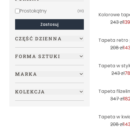
Prostokątny
(
111
)
-43%
243 zł
139
Zastosuj
-31%
CZĘŚĆ DZIENNA
208 zł
143
FORMA SZTUKI
-68%
243 zł
78
MARKA
-47%
KOLEKCJA
347 zł
182
-31%
208 zł
143