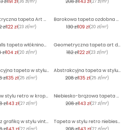
3 zł
191 zł
208 zł
143 zł
(
36 zł/m²
)
(
27 zł/m²
)
-17%
Geometryczna tapeta Art Deco niebiesko srebrna - nowoczesna tapeta wg wzoru - tapeta z włókniny
Barokowa tapeta ozdobna ciemnoszara srebrna - klasyczna tłoczona tapeta z włókniny
2 zł
122 zł
130 zł
109 zł
(
23 zł/m²
)
(
20 zł/m²
)
-33%
Livingwalls tapeta włókninowa New Walls 50's Glam Art Deco tapeta niebieska, zielona, metaliczna
Geometryczna tapeta art deco ciemnoniebieskie złoto - nowoczesna tapeta wg wzoru - tapeta z włókniny
 zł
104 zł
182 zł
122 zł
(
20 zł/m²
)
(
23 zł/m²
)
-35%
Abstrakcyjna tapeta w stylu vintage niebiesko-brązowa - grafika tapety z włókniny retro - wzór tapet
Abstrakcyjna tapeta w stylu vintage zielono-żółta - grafika tapety z włókniny retro - wzór tapety
8 zł
135 zł
208 zł
135 zł
(
25 zł/m²
)
(
25 zł/m²
)
-31%
Tapeta w stylu retro w kropki beżowo-pomarańczowa - tapeta z włókniny z graficznym wzorem - teksturo
Niebiesko-brązowa tapeta z grafiką - tapeta z włókniny w stylu retro - wzorzysta tapeta
8 zł
143 zł
208 zł
143 zł
(
27 zł/m²
)
(
27 zł/m²
)
-31%
Tapeta z grafiką w stylu vintage brązowo-żółta - tapeta z włókniny w stylu retro - teksturowana tape
Tapeta w stylu retro niebiesko-żółta - tapeta z włókniny w kropki z graficznym wzorem - tapeta tekst
8 zł
143 zł
208 zł
143 zł
(
27 zł/m²
)
(
27 zł/m²
)