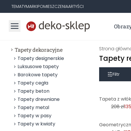
TEMATY
MARKI
POMIESZCZENIA
ARTYŚCI
Obraz
Strona główn
Tapety dekoracyjne
Tapety r
Tapety designerskie
Luksusowe tapety
Barokowe tapety
Filtr
Tapety cegła
Tapety beton
-35%
Tapety drewniane
208 zł
135
Tapety metal
Tapety w pasy
-20%
Tapety w kwiaty