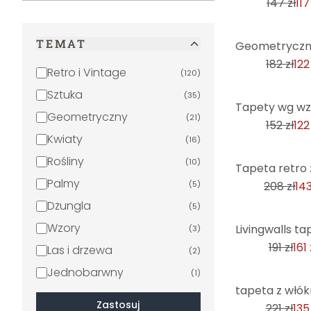
147 zł
117
-33%
TEMAT
182 zł
122
Retro i Vintage
(
120
)
Sztuka
(
35
)
-20%
Geometryczny
(
21
)
152 zł
122
Kwiaty
(
16
)
Rośliny
-31%
(
10
)
Palmy
(
5
)
208 zł
143
Dżungla
(
5
)
-16%
Wzory
(
3
)
191 zł
161 
Las i drzewa
(
2
)
Jednobarwny
(
1
)
-39%
Zastosuj
221 zł
135