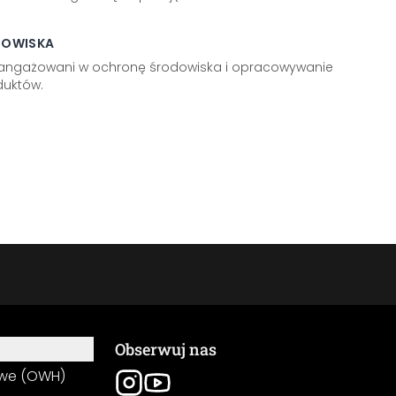
DOWISKA
aangażowani w ochronę środowiska i opracowywanie
uktów.
Obserwuj nas
owe (OWH)