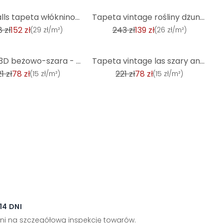
-43%
Livingwalls tapeta włókninowa New Walls 50's Glam Art Deco tapeta beżowa, brązowa, metaliczna
Tapeta vintage rośliny dżungli liście niebieski zielony włóknina tapeta
8 zł
152 zł
243 zł
139 zł
(
29 zł/m²
)
(
26 zł/m²
)
-65%
tapeta 3D beżowo-szara - nowoczesna geometryczna tapeta z włókniny
Tapeta vintage las szary antracyt - tapeta z włókniny z drzewami - tapeta
1 zł
78 zł
221 zł
78 zł
(
15 zł/m²
)
(
15 zł/m²
)
4 DNI
ni na szczegółową inspekcję towarów.