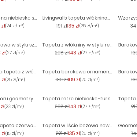
-29%
-47%
Tapeta ozdobna niebiesko srebrna - Tapeta z włókniny z połyskiem i ornamentami w stylu vintage
Livingwalls tapeta włókninowa New Walls Urban Grace tapeta geometryczna metaliczna, czarna
 zł
191 zł
135 zł
34
(
24 zł/m²
)
(
25 zł/m²
)
-31%
-17%
Tapeta flizelinowa w stylu szwedzkim beżowa - graficzna tapeta skandynawska do salonu, sypialni
Tapeta z włókniny w stylu retro pomarańczowo-różowa - tapeta z abstrakcyjnym wzorem - tapeta vintage
 zł
208 zł
143 zł
13
(
27 zł/m²
)
(
27 zł/m²
)
-17%
-17%
Skandynawska tapeta z włókniny w szwedzkim stylu z grafiką w kolorze niebieskim do sypialni, przedpo
Tapeta barokowa ornament jasnoszary srebrny - Tapeta z włókniny szlachetny tłoczony
 zł
130 zł
109 zł
13
(
25 zł/m²
)
(
20 zł/m²
)
-31%
-42%
Tapety wg wzoru geometrycznego w kolorze beżowo-szaro-czarnym - nowoczesna abstrakcyjna tapeta z włó
Tapeta retro niebiesko-turkusowa - abstrakcyjna tapeta z włókniny w stylu vintage - wzorzysta tapeta
 zł
208 zł
143 zł
21
(
23 zł/m²
)
(
27 zł/m²
)
-39%
-20%
Designerska tapeta czerwono pomarańczowa - Próbki tapety flizelinowej do kuchni, jadalni, przedpokoj
Tapeta w liście beżowa nowoczesna - tapeta w kwiaty liście włóknina kwiaty
 zł
221 zł
135 zł
14
(
15 zł/m²
)
(
25 zł/m²
)