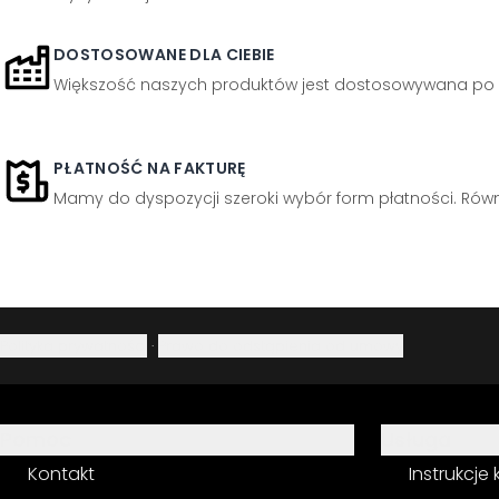
DOSTOSOWANE DLA CIEBIE
Większość naszych produktów jest dostosowywana po 
PŁATNOŚĆ NA FAKTURĘ
Mamy do dyspozycji szeroki wybór form płatności. Równi
Polityka prywatności
·
Prawo do odstąpienia od umowy
Pomoc
Usługa
Kontakt
Instrukcje