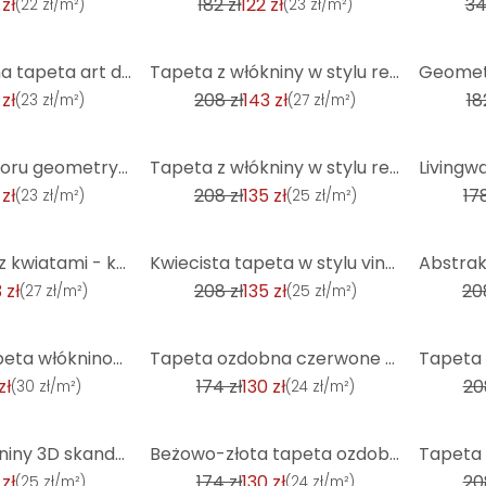
 zł
182 zł
122 zł
34
(
22 zł/m²
)
(
23 zł/m²
)
-31%
-33%
Geometryczna tapeta art deco kremowe złoto - nowoczesna tapeta wg wzoru - tapeta z włókniny
Tapeta z włókniny w stylu retro zielono-żółta - tapeta z abstrakcyjnym wzorem - tapeta vintage
 zł
208 zł
143 zł
18
(
23 zł/m²
)
(
27 zł/m²
)
-35%
-41%
Tapety wg wzoru geometrycznego w kolorze beżowo-szaro-białym - nowoczesne tapety z włókniny dyskretn
Tapeta z włókniny w stylu retro - kolorowa tapeta w kwiaty - tapeta z wzorem w stylu vintage
 zł
208 zł
135 zł
178
(
23 zł/m²
)
(
25 zł/m²
)
-35%
-35%
Tapeta retro z kwiatami - kwiecista tapeta z włókniny czerwono-niebieska - tapeta w stylu vintage
Kwiecista tapeta w stylu vintage pomarańczowa zieleń - kwiecista tapeta z włókniny w stylu retro - t
 zł
208 zł
135 zł
20
(
27 zł/m²
)
(
25 zł/m²
)
-25%
-31%
Livingwalls tapeta włókninowa New Walls Urban Grace tapeta geometryczna niebieska, szara, metaliczna
Tapeta ozdobna czerwone złoto - Tapeta z włókniny o wyglądzie vintage i błyszczącej fakturze
zł
174 zł
130 zł
20
(
30 zł/m²
)
(
24 zł/m²
)
-25%
-31%
tapeta z włókniny 3D skandynawska niebieska beżowa - tapeta do kuchni
Beżowo-złota tapeta ozdobna - tapeta z włókniny o błyszczącej fakturze w stylu vintage
 zł
174 zł
130 zł
20
(
25 zł/m²
)
(
24 zł/m²
)