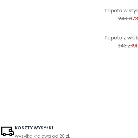
-68%
243 zł
78
-44%
343 zł
191
KOSZTY WYSYŁKI
Wysyłka krajowa od 20 zł.