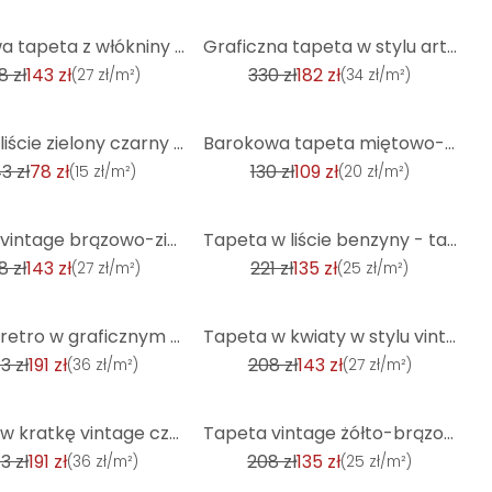
-45%
Kolorowa tapeta z włókniny - tapeta w kwiaty w stylu vintage - tapeta z wzorem retro
Graficzna tapeta w stylu art deco turkusowo-biała - tapeta flizelinowa z próbkami w stylu retro
8 zł
143 zł
330 zł
182 zł
(
27 zł/m²
)
(
34 zł/m²
)
-17%
Tapeta liście zielony czarny - rośliny włókniny tapety kwiatowy nowoczesny
Barokowa tapeta miętowo-srebrna z ornamentem - Tapeta z włókniny z tłoczeniem - Tapeta z klasycznym
3 zł
78 zł
130 zł
109 zł
(
15 zł/m²
)
(
20 zł/m²
)
-39%
Tapeta vintage brązowo-zielona - tapeta z wzorem retro - graficzna tapeta z włókniny
Tapeta w liście benzyny - tapeta w kwiaty w stylu vintage żółto-niebieska - tapeta w kwiaty z włókni
8 zł
143 zł
221 zł
135 zł
(
27 zł/m²
)
(
25 zł/m²
)
-31%
Tapeta retro w graficznym stylu czarno-białym - graficzna tapeta z włókniny w stylu vintage
Tapeta w kwiaty w stylu vintage beżowo-brązowa - tapeta w kwiaty w stylu retro - tapeta we wzory w s
3 zł
191 zł
208 zł
143 zł
(
36 zł/m²
)
(
27 zł/m²
)
-35%
Tapeta w kratkę vintage czerwono czarna - tapeta w kratkę retro - nowoczesna tapeta z włókniny
Tapeta vintage żółto-brązowa - tapeta z wzorem retro - graficzna tapeta z włókniny
3 zł
191 zł
208 zł
135 zł
(
36 zł/m²
)
(
25 zł/m²
)