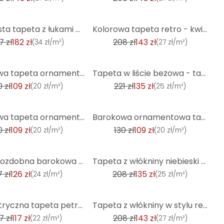
-31%
Wzorzysta tapeta z łukami w stylu art deco zielono niebieska - graficzna tapeta w stylu retro
Kolorowa tapeta retro - kwiecista tapeta z włókniny w stylu retro - tapeta z wzorem vintage
7 zł
182 zł
208 zł
143 zł
(
34 zł/m²
)
(
27 zł/m²
)
-39%
Barokowa tapeta ornament jasnoszary srebrny - Tapeta z włókniny z wytłoczeniami
Tapeta w liście beżowa - tapeta z włókniny w kwiaty do salonu
0 zł
109 zł
221 zł
135 zł
(
20 zł/m²
)
(
25 zł/m²
)
-17%
Barokowa tapeta ornament jasnoniebieski srebrny - Tapeta z włókniny z teksturą
Barokowa ornamentowa tapeta w kolorze turkusowo-niebieskim - klasyczna tapeta z włókniny z tłoczenie
0 zł
109 zł
130 zł
109 zł
(
20 zł/m²
)
(
20 zł/m²
)
-35%
Tapeta ozdobna barokowa turkusowo-beżowa - klasyczna tapeta z włókniny - tapetowanie bez kleju
Tapeta z włókniny niebieski żółty pomarańczowy różowy - tapeta z abstrakcyjnym wzorem - tapeta vinta
7 zł
126 zł
208 zł
135 zł
(
24 zł/m²
)
(
25 zł/m²
)
-31%
Geometryczna tapeta petrol silver - Tapeta z włókniny z nowoczesnym wzorem w linie - Tapeta teksturo
Tapeta z włókniny w stylu retro zielona pomarańczowa - tapeta z abstrakcyjnym wzorem - tapeta vintag
7 zł
117 zł
208 zł
143 zł
(
22 zł/m²
)
(
27 zł/m²
)