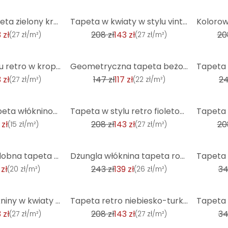
-31%
-31%
Graficzna tapeta zielony krem - tapeta z włókniny w stylu retro - wzorzysta tapeta
Tapeta w kwiaty w stylu vintage pomarańczowo-żółta - tapeta z włókniny w stylu retro w kwiaty - tape
 zł
208 zł
143 zł
20
(
27 zł/m²
)
(
27 zł/m²
)
-20%
-68%
Tapeta w stylu retro w kropki pomarańczowo-różowa - tapeta z włókniny z graficznym wzorem - teksturo
Geometryczna tapeta beżowo-srebrna - Tapeta z włókniny z nowoczesnym wzorem linii - tapeta teksturow
 zł
147 zł
117 zł
24
(
27 zł/m²
)
(
22 zł/m²
)
-31%
-31%
Livingwalls tapeta włókninowa New Walls Finca Home geometryczna tapeta kremowa, szara
Tapeta w stylu retro fioletowo-pomarańczowa - tapeta z włókniny w kropki z graficznym Próbki - tekst
 zł
208 zł
143 zł
20
(
15 zł/m²
)
(
27 zł/m²
)
-43%
-44%
Barokowa ozdobna tapeta w kolorze biało-szarym - klasyczna tłoczona tapeta z włókniny - elegancka ta
Dżungla włóknina tapeta rośliny różowy biały nowoczesna tapeta liście
 zł
243 zł
139 zł
34
(
20 zł/m²
)
(
26 zł/m²
)
-31%
-44%
Tapeta z włókniny w kwiaty brązowo-pomarańczowa - kwiecista tapeta retro - tapeta vintage
Tapeta retro niebiesko-turkusowa - tapeta flizelinowa w kropki z graficznym Próbki - tapeta teksturo
 zł
208 zł
143 zł
34
(
27 zł/m²
)
(
27 zł/m²
)