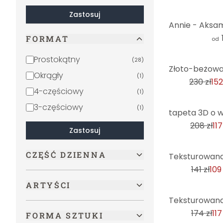
Zastosuj
FORMAT
od
Prostokątny
(
28
)
-34%
Okrągły
(
1
)
230 zł
152
4-częściowy
(
1
)
3-częściowy
-44%
(
1
)
208 zł
117
Zastosuj
-23%
CZĘŚĆ DZIENNA
141 zł
109 
ARTYŚCI
-32%
174 zł
117
FORMA SZTUKI