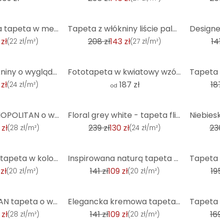
-31%
-23%
Teksturowana tapeta w metalicznym granacie - elegancka tapeta z włókniny do nowoczesnych pomieszczeń
Tapeta z włókniny liście palmy turkus, złoty - tapeta z włókniny rośliny, tapeta z wzorem liści
 zł
208 zł
143 zł
14
(
22 zł/m²
)
(
27 zł/m²
)
-23%
Tapeta z włókniny o wyglądzie drewna brązowa - drewniana tapeta do sypialni, kuchni
Fototapeta w kwiatowy wzór w stylu vintage
 zł
187 zł
18
(
24 zł/m²
)
od
-45%
-34%
Tapeta COSMOPOLITAN o wyglądzie betonu w kolorze szarym - Tapeta z włókniny w salonie w stylu indust
Floral grey white - tapeta flizelinowa Country House A.S. Création - matowa i z lekką fakturą
 zł
239 zł
130 zł
23
(
28 zł/m²
)
(
24 zł/m²
)
-23%
-33%
Abstrakcyjna tapeta w kolorze beżowym z rustykalnymi akcentami - teksturowana tapeta z włókniny
Inspirowana naturą tapeta w liście w delikatnym beżu - tapeta z włókniny zapewniająca uspokajającą a
zł
141 zł
109 zł
19
(
20 zł/m²
)
(
20 zł/m²
)
-23%
-13%
COSMOPOLITAN tapeta o wyglądzie betonu brązowo-zielona - tapeta z włókniny w stylu vintage loft
Elegancka kremowa tapeta ze złotymi plamami - Luksusowa tapeta z włókniny o abstrakcyjnej fakturze
 zł
141 zł
109 zł
169
(
28 zł/m²
)
(
20 zł/m²
)