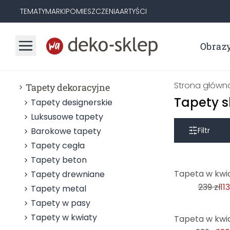
TEMATY
MARKI
POMIESZCZENIA
ARTYŚCI
Obraz
Strona główn
Tapety dekoracyjne
Tapety s
Tapety designerskie
Luksusowe tapety
Barokowe tapety
Filtr
Tapety cegła
Tapety beton
-53%
Tapety drewniane
239 zł
113
Tapety metal
Tapety w pasy
-45%
Tapety w kwiaty