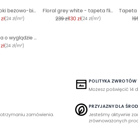
-45%
-33%
Tapeta w kropki beżowo-biała - włókninowa tapeta country house A.S. Création - matowa, jasna faktura
Floral grey white - tapeta flizelinowa Country House A.S. Création - matowa i z lekką fakturą
 zł
239 zł
130 zł
19
(
24 zł/m²
)
(
24 zł/m²
)
Beżowa tapeta o wyglądzie drewna - nowoczesna drewniana tapeta z włókniny do salonu
 zł
(
24 zł/m²
)
POLITYKA ZWROTÓW 1
Możesz poświęcić 14 d
PRZYJAZNY DLA ŚRO
otrzymaniu zamówienia.
Jesteśmy aktywnie z
zrównoważonych prod