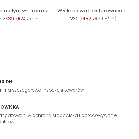
-34%
Tapeta z małym wzorem szara biel - tapeta flizelinowa dom wiejski A.S. Création - matowa, jasna fakt
Włókninowa teksturowana tapeta odklejana i przyklejana szary beton tapeta industrialna vintage
5 zł
130 zł
230 zł
152 zł
(
24 zł/m²
)
(
29 zł/m²
)
4 DNI
ni na szczegółową inspekcję towarów.
DOWISKA
aangażowani w ochronę środowiska i opracowywanie
uktów.