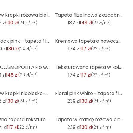
-23%
Tapeta w kropki różowa biel - włókninowa tapeta country house A.S. Création - matowa, jasna faktura
Tapeta flizelinowa z ozdobnym szarym ornamentem o wyglądzie betonu
5 zł
130 zł
187 zł
143 zł
(
24 zł/m²
)
(
27 zł/m²
)
-32%
Floral black pink - tapeta flizelinowa country house A.S. Création - matowa, jasna faktura
Kremowa tapeta o nowoczesnym designie - elegancka tapeta z włókniny z fakturą
9 zł
130 zł
174 zł
117 zł
(
24 zł/m²
)
(
22 zł/m²
)
-32%
Tapeta COSMOPOLITAN o wyglądzie betonu - nowoczesna przemysłowa tapeta z włókniny w kolorze biało-sz
Teksturowana tapeta w kolorze akwamaryny - relaksująca włóknina do świeżych pomieszczeń
 zł
148 zł
174 zł
117 zł
(
28 zł/m²
)
(
22 zł/m²
)
-45%
Tapeta w kropki niebiesko-biała - włókninowa tapeta country house A.S. Création - matowa, jasna fakt
Floral pink white - tapeta flizelinowa Country House A.S. Création - matowa i lekko teksturowana
5 zł
130 zł
239 zł
130 zł
(
24 zł/m²
)
(
24 zł/m²
)
-45%
Metaliczna tapeta teksturowana czarne złoto - luksusowa tapeta z włókniny - industrialny szyk
Tapeta w kratkę różowa biel - tapeta z włókniny w stylu wiejskiego domu A.S. Création - matowa i lek
4 zł
117 zł
239 zł
130 zł
(
22 zł/m²
)
(
24 zł/m²
)