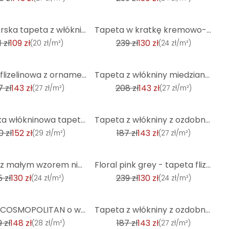
-45%
Designerska tapeta z włókniny z motywem liści w kolorze ciemnoszarym - abstrakcyjny wzór ścienny z t
Tapeta w kratkę kremowo-beżowa - tapeta z włókniny Country House A.S. Création - matowa i lekko teks
1 zł
109 zł
239 zł
130 zł
(
20 zł/m²
)
(
24 zł/m²
)
-31%
Tapeta flizelinowa z ornamentem o wyglądzie betonu w kolorze beżowym
Tapeta z włókniny miedzianej jasna błyszcząca rdza o wyglądzie tynku przemysłowego o wyglądzie metal
7 zł
143 zł
208 zł
143 zł
(
27 zł/m²
)
(
27 zł/m²
)
-23%
Niebieska włókninowa tapeta przemysłowa tynk złoty teksturowana tapeta peel and stick do salonu
Tapeta z włókniny z ozdobnym białym ornamentem o wyglądzie betonu
0 zł
152 zł
187 zł
143 zł
(
29 zł/m²
)
(
27 zł/m²
)
-45%
Tapeta z małym wzorem niebiesko-biała - włókninowa tapeta wiejski dom A.S. Création - matowa, jasna
Floral pink grey - tapeta flizelinowa Country House A.S. Création - matowa i z lekką fakturą
5 zł
130 zł
239 zł
130 zł
(
24 zł/m²
)
(
24 zł/m²
)
-23%
Tapeta COSMOPOLITAN o wyglądzie betonu antracytowa czerń - loftowa tapeta z włókniny do kuchni
Tapeta z włókniny z ozdobnym czarnym ornamentem o wyglądzie betonu
 zł
148 zł
187 zł
143 zł
(
28 zł/m²
)
(
27 zł/m²
)