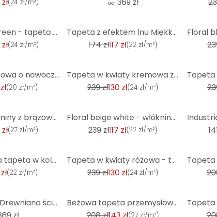
 zł
369 zł
23
(
24 zł/m²
)
od
-32%
-45%
Floral white green - tapeta flizelinowa Country House A.S. Création - matowa i lekko teksturowana
Tapeta z efektem lnu Miękka szarość - tapeta z włókniny zapewniająca elegancką atmosferę
 zł
174 zł
117 zł
23
(
24 zł/m²
)
(
22 zł/m²
)
-45%
-45%
Tapeta flizelinowa o nowoczesnym wyglądzie ze złotymi plamkami Elegancki wzór ścienny w kolorze kośc
Tapeta w kwiaty kremowa zieleń - tapeta flizelinowa Country House A.S. Création - matowa, jasna fakt
zł
239 zł
130 zł
23
(
20 zł/m²
)
(
24 zł/m²
)
-51%
-23%
Tapeta z włókniny z brązowym ornamentem o wyglądzie betonu
Floral beige white - włókninowa tapeta Country House A.S. Création - matowa i lekko teksturowana
 zł
239 zł
117 zł
14
(
27 zł/m²
)
(
22 zł/m²
)
-45%
-31%
Teksturowana tapeta w kolorze szaro-brązowym - Tapeta z włókniny o tekstylnym wyglądzie - Nowoczesny
Tapeta w kwiaty różowa - tapeta z włókniny Country House A.S. Création - matowa, jasna faktura
 zł
239 zł
130 zł
20
(
22 zł/m²
)
(
24 zł/m²
)
-31%
-31%
Fototapeta - Drewniana ściana w stylu vintage
Beżowa tapeta przemysłowa o wyglądzie betonu - tapeta z włókniny w stylu vintage o wyglądzie tynku
369 zł
208 zł
143 zł
20
(
27 zł/m²
)