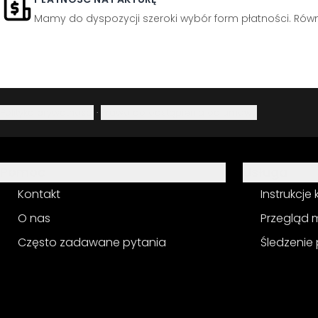
Mamy do dyspozycji szeroki wybór form płatności. Równi
Polityka prywatności
·
Prawo do odstąpienia od umowy
Pomoc
Usługa
Kontakt
Instrukcje
O nas
Przegląd 
Często zadawane pytania
Śledzenie 