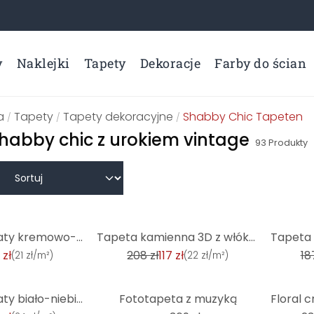
y
Naklejki
Tapety
Dekoracje
Farby do ścian
a
Tapety
Tapety dekoracyjne
Shabby Chic Tapeten
/
/
/
habby chic z urokiem vintage
93
Produkty
-44%
-23%
Tapeta w kwiaty kremowo-szara - tapeta z włókniny Country House A.S. Création - matowa, jasna faktur
Tapeta kamienna 3D z włókniny beżowa - nowoczesna tapeta z włókniny z efektem kamienia do salonu, pr
 zł
208 zł
117 zł
18
(
21 zł/m²
)
(
22 zł/m²
)
-51%
Tapeta w kwiaty biało-niebieska - tapeta z włókniny Country House A.S. Création - matowa i lekko tek
Fototapeta z muzyką