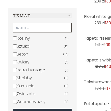
239 zł
130
-45%
TEMAT
239 zł
130
-23%
Rośliny
(
21
)
141 zł
109 
Sztuka
(
17
)
Beton
(
16
)
-23%
Kwiaty
(
7
)
187 zł
143
Retro i Vintage
(
7
)
Shabby
(
6
)
-32%
Kamienie
(
6
)
174 zł
117
Zwierzęta
(
5
)
Geometryczny
(
5
)
Paski
(
4
)
od