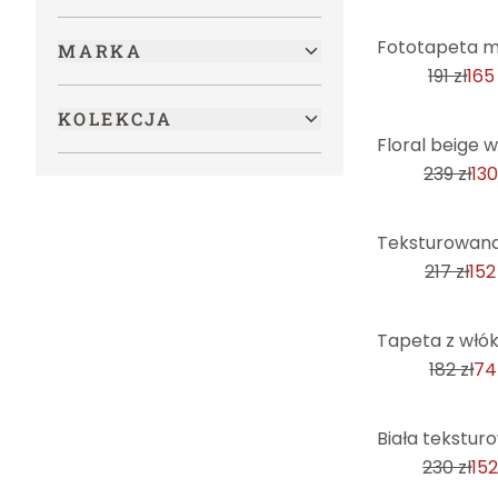
-14%
MARKA
191 zł
165 
KOLEKCJA
-45%
239 zł
130
-30%
217 zł
152
-59%
182 zł
74
-34%
230 zł
152