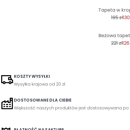
-33%
195 zł
130
-43%
221 zł
126
KOSZTY WYSYŁKI
Wysyłka krajowa od 20 zł.
DOSTOSOWANE DLA CIEBIE
Większość naszych produktów jest dostosowywana po 
PŁATNOŚĆ NA FAKTURĘ