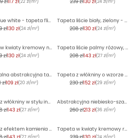
9 zł
117 zł
239 zł
130 zł
(
22 zł/m²
)
(
24 zł/m²
)
-37%
Floral blue white - tapeta flizelinowa Country House A.S. Création - matowa i lekko teksturowana
Tapeta liście biały, zielony - nowoczesna tapeta z włókniny z wzorem liści palmowych
9 zł
130 zł
208 zł
130 zł
(
24 zł/m²
)
(
24 zł/m²
)
-31%
Tapeta w kwiaty kremowy niebieski - tapeta flizelinowa wiejski dom A.S. Création - matowa, jasna fak
Tapeta liście palmy różowy, złoty - tapeta z włókniny liście, tapeta z roślinnym wzorem
9 zł
130 zł
208 zł
143 zł
(
24 zł/m²
)
(
27 zł/m²
)
-34%
Industrialna abstrakcyjna tapeta antracytowa z metalicznymi akcentami teksturowana tapeta typu peel
Tapeta z włókniny o wzorze miedzi tapeta z włókniny o wyglądzie tynku w stylu vintage czarna do kuch
1 zł
109 zł
230 zł
152 zł
(
20 zł/m²
)
(
29 zł/m²
)
-18%
Tapeta z włókniny w stylu industrialnym miedź, czerń, srebro rdza tapeta z efektem metalicznym
Abstrakcyjna niebiesko-szara fototapeta z włókniny Livingwalls - matowa i gładka
8 zł
143 zł
260 zł
213 zł
(
27 zł/m²
)
(
36 zł/m²
)
-45%
Tapeta z efektem kamienia szara nowoczesna tapeta 3D z włókniny - tapeta z efektem kamienia do kuchn
Tapeta w kwiaty kremowy róż - tapeta z włókniny Country House A.S. Création - matowa, jasna faktura
8 zł
143 zł
239 zł
130 zł
(
27 zł/m²
)
(
24 zł/m²
)