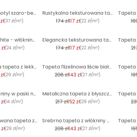
-32%
-13%
Fototapeta motyl szaro-beżowa - włóknina owady Livingwalls - matowa i gładka
Rustykalna teksturowana tapeta czarny złoty brąz - włóknina do efektownych ścian
zł
174 zł
117 zł
169
(
37 zł/m²
)
(
22 zł/m²
)
-32%
-30%
Floral beige white - włókninowa tapeta Country House A.S. Création - matowa i lekko teksturowana
Elegancka teksturowana tapeta w kolorze kości słoniowej - włóknina dla prostego szyku
 zł
174 zł
117 zł
21
(
24 zł/m²
)
(
22 zł/m²
)
-31%
-33%
Teksturowana tapeta z lekkim połyskiem w kolorze szarym - tapeta do wklejenia o wyglądzie betonu - N
Tapeta flizelinowa liście biała, szara - tapeta flizelinowa wzór liście palmowe
 zł
208 zł
143 zł
19
(
29 zł/m²
)
(
27 zł/m²
)
-30%
-45%
Tapeta z włókniny w paski nowoczesna, klasyczna, shabby chic w kolorze beżowym
Metaliczna tapeta z błyszczącym efektem patyny w odcieniach brązu - tapeta z teksturowanym wzorem
 zł
217 zł
152 zł
23
(
14 zł/m²
)
(
29 zł/m²
)
-31%
-33%
Biała teksturowana tapeta z włókniny o wyglądzie tynku do salonu i sypialni
Srebrna tapeta z włókniny w stylu industrialnym - tapeta vintage szara
 zł
208 zł
143 zł
19
(
29 zł/m²
)
(
27 zł/m²
)