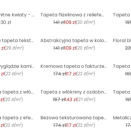
-23%
-33%
Annie - Aksamitne kwiaty - Fototapeta okrągła - tapeta flizelinowa/tapeta flizelinowa samoprzylepna
Tapeta flizelinowa z reliefem liści w jasnoniebieskim kolorze - świeży design zapewniający wrażenie
130 zł
141 zł
109 zł
19
(
20 zł/m²
)
-23%
-45%
Złoto-beżowa tapeta teksturowana o wyglądzie tynku tapeta włókninowa przemysłowa
Abstrakcyjna tapeta w kolorze zielonym z miedzianymi akcentami - nowoczesna tapeta z włókniny o beto
 zł
141 zł
109 zł
23
(
29 zł/m²
)
(
20 zł/m²
)
-32%
-13%
tapeta 3D o wyglądzie kamienia szara tapeta kamienna - tapeta z włókniny wzór kamienna ściana tapeta
Kremowa tapeta o fakturze lnu - Naturalna włóknina zapewniająca przytulność
 zł
174 zł
117 zł
169
(
22 zł/m²
)
(
22 zł/m²
)
-23%
-33%
Teksturowana tapeta z włókniny w kolorze jasnoszarym z nowoczesnym abstrakcyjnym wzorem w Próbki
Tapeta z włókniny z ozdobnym czarnym ornamentem o wyglądzie betonu
zł
187 zł
143 zł
19
(
20 zł/m²
)
(
27 zł/m²
)
-32%
-32%
Teksturowana tapeta z efektem metalicznym antracyt - rustykalna tapeta z włókniny
Beżowa teksturowana tapeta z efektem drewna - tapeta z włókniny o naturalnym wyglądzie - projekt ści
 zł
174 zł
117 zł
17
(
22 zł/m²
)
(
22 zł/m²
)