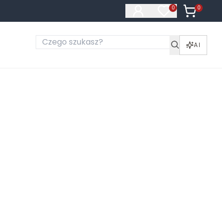
0
Produkty 
0
Produkty na liś
AI