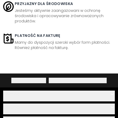
PRZYJAZNY DLA ŚRODOWISKA
Jesteśmy aktywnie zaangażowani w ochronę
środowiska i opracowywanie zrównoważonych
produktów.
PŁATNOŚĆ NA FAKTURĘ
Mamy do dyspozycji szeroki wybór form płatności.
Również płatność na fakturę.
Polityka prywatności
·
Prawo do odstąpienia od umowy
Pomoc
Kontakt
Usługa
O nas