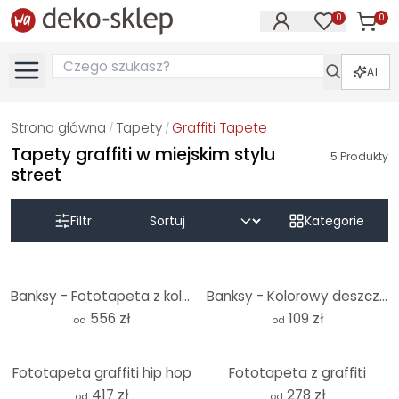
0
0
Produk
Produkty na
AI
Strona główna
Tapety
Graffiti Tapete
/
/
Tapety graffiti w miejskim stylu
5
Produkty
street
Filtr
Kategorie
Banksy - Fototapeta z kolorowym deszczem
Banksy - Kolorowy deszcz - Fototapeta okrągła - tapeta flizelinowa/tapeta flizelinowa samoprzylepna
556 zł
109 zł
od
od
Fototapeta graffiti hip hop
Fototapeta z graffiti
417 zł
278 zł
od
od