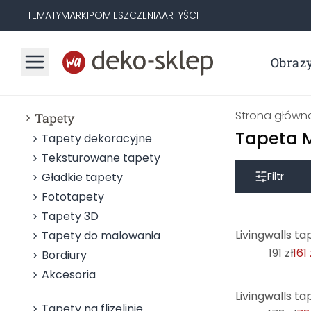
TEMATY
MARKI
POMIESZCZENIA
ARTYŚCI
Obraz
Strona główn
Tapety
Tapeta 
Tapety dekoracyjne
Teksturowane tapety
Gładkie tapety
Filtr
Fototapety
Tapety 3D
-16%
Tapety do malowania
191 zł
161 
Bordiury
Akcesoria
-56%
Tapety na flizelinie