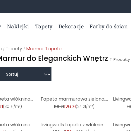
y
Naklejki
Tapety
Dekoracje
Farby do ścian
a
Tapety
Marmor Tapete
/
/
Marmur do Eleganckich Wnętrz
11
Produkty
-34%
-59%
Livingwalls tapeta włókninowa Metropolitan Stories tapeta marmurowa Alena St. Petersburg szary, meta
Tapeta marmurowa zielona, metaliczna, włókninowa tapeta Metropolitan Stories Alena St. Petersburg by
zł
191 zł
126 zł
19
(
30 zł/m²
)
(
24 zł/m²
)
-15%
-16%
Livingwalls tapeta włókninowa Metropolitan Stories tapeta 3D marmurowy wygląd Alena St. Petersburg r
Livingwalls tapeta z włókniny Metropolitan Stories tapeta 3D marmurowy wygląd Alena St. Petersburg s