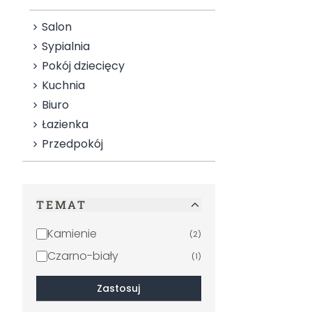
Salon
Sypialnia
Pokój dziecięcy
Kuchnia
Biuro
Łazienka
Przedpokój
TEMAT
Kamienie
(
2
)
Czarno-biały
(
1
)
Zastosuj