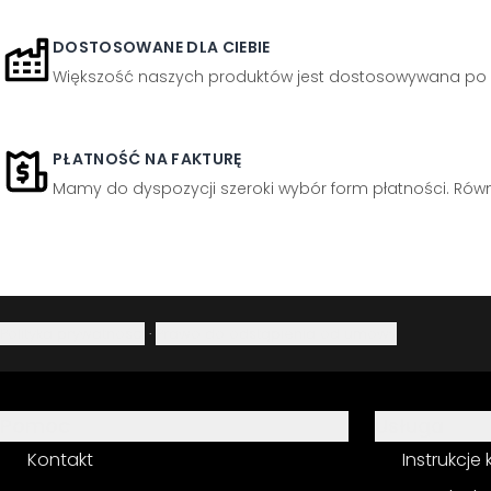
DOSTOSOWANE DLA CIEBIE
Większość naszych produktów jest dostosowywana po 
PŁATNOŚĆ NA FAKTURĘ
Mamy do dyspozycji szeroki wybór form płatności. Równi
Polityka prywatności
·
Prawo do odstąpienia od umowy
Pomoc
Usługa
Kontakt
Instrukcje