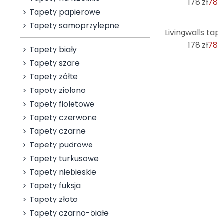
178 zł
78
Tapety papierowe
Tapety samoprzylepne
-56%
178 zł
78
Tapety biały
Tapety szare
Tapety żółte
Tapety zielone
Tapety fioletowe
Tapety czerwone
Tapety czarne
Tapety pudrowe
Tapety turkusowe
Tapety niebieskie
Tapety fuksja
Tapety złote
Tapety czarno-białe