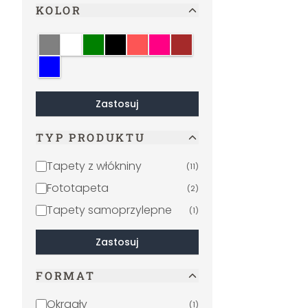
KOLOR
Szary
Biały
Zielony
Czarny
Krem
Różowy
Brązowy
Niebieski
Zastosuj
TYP PRODUKTU
Tapety z włókniny
(
11
)
Fototapeta
(
2
)
Tapety samoprzylepne
(
1
)
Zastosuj
FORMAT
Okrągły
(
1
)