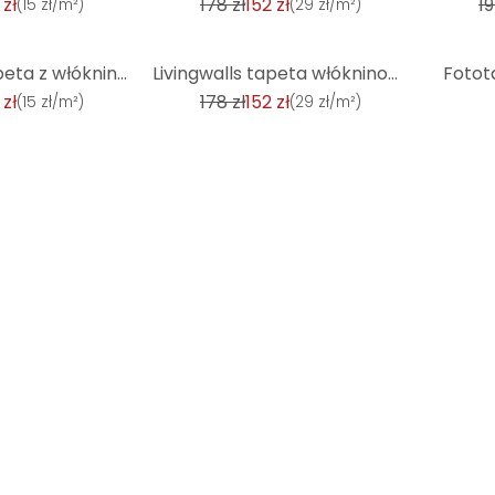
 zł
178 zł
152 zł
19
(
15 zł/m²
)
(
29 zł/m²
)
-15%
Livingwalls tapeta z włókniny Metropolitan Stories tapeta 3D o wyglądzie marmuru Alena St. Petersbur
Livingwalls tapeta włókninowa Metropolitan Stories tapeta 3D marmurowy wygląd Alena St. Petersburg s
Fotot
 zł
178 zł
152 zł
(
15 zł/m²
)
(
29 zł/m²
)