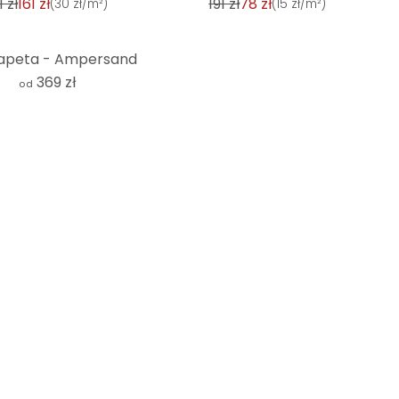
1 zł
161 zł
191 zł
78 zł
(
30 zł/m²
)
(
15 zł/m²
)
apeta - Ampersand
369 zł
od