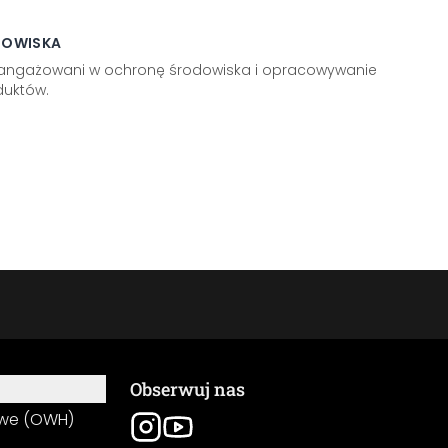
DOWISKA
aangażowani w ochronę środowiska i opracowywanie
uktów.
Obserwuj nas
owe (OWH)