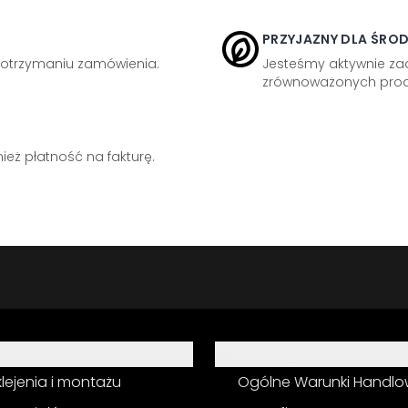
PRZYJAZNY DLA ŚRO
otrzymaniu zamówienia.
Jesteśmy aktywnie z
zrównoważonych prod
eż płatność na fakturę.
Informacja
 klejenia i montażu
Ogólne Warunki Handl