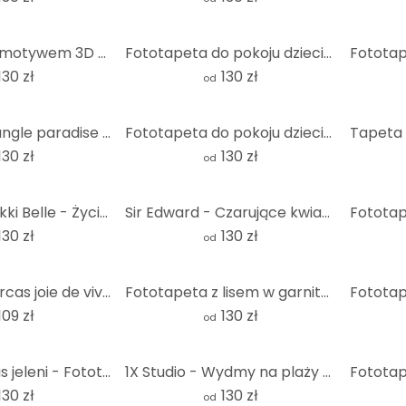
Fototapeta z motywem 3D - Abstrakcyjne pierścienie beżowe - Grande - Okrągła - tapeta flizelinowa/ta
Fototapeta do pokoju dziecięcego Małe dinozaury w wielkiej podróży odkrywczej - Oliver Robins - Roun
130 zł
130 zł
od
Kikki Belle - Jungle paradise - Fototapeta okrągła - tapeta flizelinowa/tapeta flizelinowa samoprzyl
Fototapeta do pokoju dziecięcego Oliver Robins - Arka Noego - okrągła - tapeta flizelinowa/tapeta fl
130 zł
130 zł
od
Fototapeta Kikki Belle - Życie morskie - Okrągła - tapeta flizelinowa/tapeta flizelinowa samoprzylep
Sir Edward - Czarujące kwiaty - Fototapeta okrągła - tapeta flizelinowa/tapeta flizelinowa samoprzyl
130 zł
130 zł
od
Fototapeta Orcas joie de vivre - okrągła - tapeta flizelinowa/tapeta flizelinowa samoprzylepna
Fototapeta z lisem w garniturze - Magnusson - Round - tapeta flizelinowa/tapeta flizelinowa samoprzy
109 zł
130 zł
od
Kikki Belle - Las jeleni - Fototapeta okrągła - tapeta flizelinowa/tapeta flizelinowa samoprzylepna
1X Studio - Wydmy na plaży - Fototapeta okrągła - tapeta flizelinowa/tapeta flizelinowa samoprzylepn
130 zł
130 zł
od