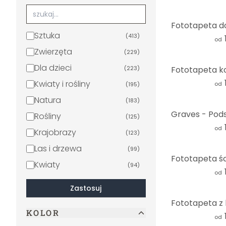
Sztuka
(
413
)
od
Zwierzęta
(
229
)
Dla dzieci
(
223
)
Kwiaty i rośliny
od
(
195
)
Natura
(
183
)
Rośliny
(
125
)
od
Krajobrazy
(
123
)
Las i drzewa
(
99
)
Kwiaty
(
94
)
od
Miasta i podróże
(
54
)
Zastosuj
Abstrakcyjny
(
52
)
KOLOR
Czarno-biały
(
52
)
od