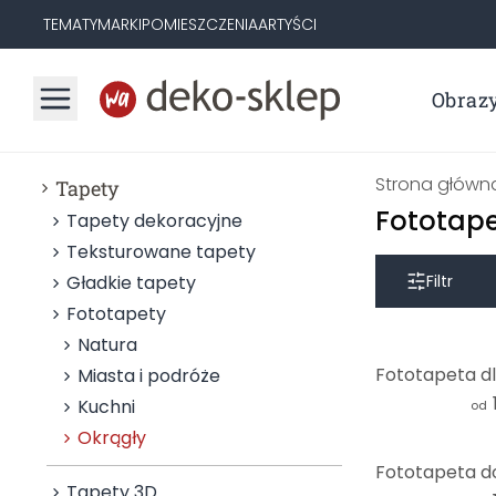
TEMATY
MARKI
POMIESZCZENIA
ARTYŚCI
Obraz
Strona główn
Tapety
Fototape
Tapety dekoracyjne
Teksturowane tapety
Gładkie tapety
Filtr
Fototapety
Natura
Miasta i podróże
Kuchni
od
Okrągły
Tapety 3D