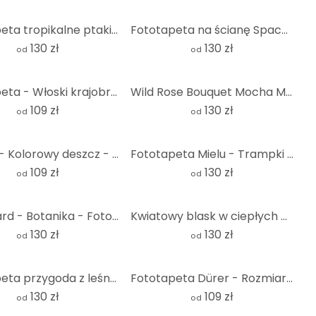
Fototapeta tropikalne ptaki w nocnym lesie - Haase - Round - tapeta flizelinowa/tapeta flizelinowa s
Fototapeta na ścianę SpaceFrog Designs - Elegance - Round - tapeta flizelinowa/tapeta flizelinowa sa
130 zł
130 zł
od
od
Fototapeta - Włoski krajobraz z sosnami parasolowymi - Okrągła - tapeta flizelinowa/tapeta flizelino
Wild Rose Bouquet Mocha Mousse | Fototapeta kwiatowa - Ilustracja anyżu - Okrągła - tapeta flizelino
109 zł
130 zł
od
od
Banksy - Kolorowy deszcz - Fototapeta okrągła - tapeta flizelinowa/tapeta flizelinowa samoprzylepna
Fototapeta Mielu - Trampki - Okrągłe - tapeta flizelinowa/tapeta flizelinowa samoprzylepna
109 zł
130 zł
od
od
Sir Edward - Botanika - Fototapeta okrągła - tapeta flizelinowa/tapeta flizelinowa samoprzylepna
Kwiatowy blask w ciepłych pastelowych odcieniach | Fototapeta w kwiaty - Paksoylu - Okrągła - tapeta
130 zł
130 zł
od
od
Fototapeta przygoda z leśnymi zwierzętami - Kvilis - okrągła - samoprzylepna/nie tkana
Fototapeta Dürer - Rozmiar trawy - Okrągły - tapeta flizelinowa/tapeta flizelinowa samoprzylepna
130 zł
109 zł
od
od