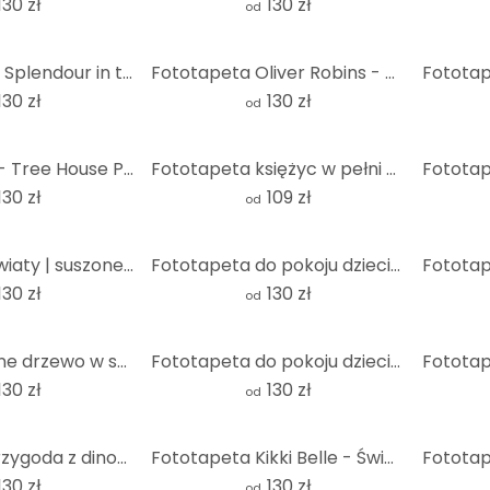
130 zł
130 zł
od
Vintage Floral Splendour in the Meadow | Fototapeta w kwiaty - Lola Peacock - Okrągła - tapeta flize
Fototapeta Oliver Robins - Śliczne zwierzęta pod palmami - Okrągła - tapeta flizelinowa/tapeta flize
130 zł
130 zł
od
Oliver Robins - Tree House Party - Fototapeta okrągła - tapeta flizelinowa/tapeta flizelinowa samopr
Fototapeta księżyc w pełni czarno-biała - okrągła - tapeta flizelinowa/tapeta flizelinowa samoprzyle
130 zł
109 zł
od
Fototapeta kwiaty | suszone kwiaty - elegancja przemijania - Treechild - Round - tapeta flizelinowa/
Fototapeta do pokoju dziecięcego - Podwodna przygoda z morskimi zwierzętami - Oliver Robins - Okrągł
130 zł
130 zł
od
Minimalistyczne drzewo w spokojnym krajobrazie | Fototapeta natura - Mąka - okrągła - tapeta flizeli
Fototapeta do pokoju dziecięcego Mapa Świata - Brązowa - Okrągła - tapeta flizelinowa/tapeta flizeli
130 zł
130 zł
od
Kikki Belle - Przygoda z dinozaurami - Okrągła fototapeta - tapeta flizelinowa/tapeta flizelinowa sa
Fototapeta Kikki Belle - Świat zwierząt - Okrągła - tapeta flizelinowa/tapeta flizelinowa samoprzyle
130 zł
130 zł
od