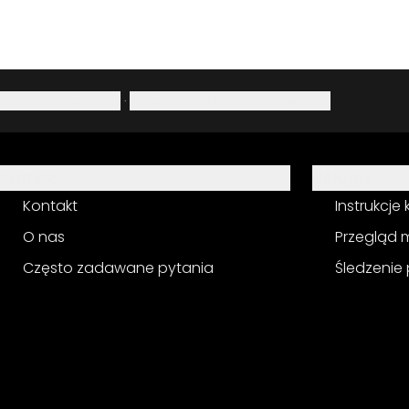
Polityka prywatności
·
Prawo do odstąpienia od umowy
Pomoc
Usługa
Kontakt
Instrukcje
O nas
Przegląd 
Często zadawane pytania
Śledzenie 