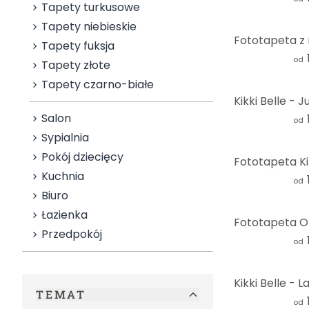
Tapety turkusowe
Tapety niebieskie
Tapety fuksja
od
Tapety złote
Tapety czarno-białe
Salon
od
Sypialnia
Pokój dziecięcy
Kuchnia
od
Biuro
Łazienka
Przedpokój
od
TEMAT
od