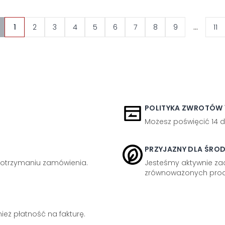
...
1
2
3
4
5
6
7
8
9
11
POLITYKA ZWROTÓW 1
Możesz poświęcić 14 d
PRZYJAZNY DLA ŚRO
otrzymaniu zamówienia.
Jesteśmy aktywnie z
zrównoważonych prod
eż płatność na fakturę.