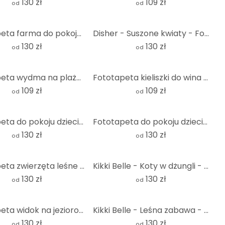
130 zł
109 zł
od
od
Fototapeta farma do pokoju dziecięcego - Oliver Robins - okrągła - tapeta flizelinowa/tapeta flizeli
Disher - Suszone kwiaty - Fototapeta okrągła - tapeta flizelinowa/tapeta flizelinowa samoprzylepna
130 zł
130 zł
od
od
Fototapeta wydma na plaży o zachodzie słońca - okrągła - tapeta flizelinowa/tapeta flizelinowa samop
Fototapeta kieliszki do wina - okrągłe - tapeta flizelinowa/tapeta flizelinowa samoprzylepna
109 zł
109 zł
od
od
Fototapeta do pokoju dziecięcego Kikki Belle - Jungle Jive - Sepia - Okrągła - tapeta flizelinowa/ta
Fototapeta do pokoju dziecięcego Mały miś z balonem - Magnusson - Okrągła - tapeta flizelinowa/tapet
130 zł
130 zł
od
od
Fototapeta zwierzęta leśne - leśna fototapeta do pokoju dziecięcego - Kvilis - Round - tapeta flizel
Kikki Belle - Koty w dżungli - Fototapeta okrągła - tapeta flizelinowa/tapeta flizelinowa samoprzyle
130 zł
130 zł
od
od
Fototapeta widok na jezioro - krajobraz tapeta okrągła - piwnica - tapeta flizelinowa/tapeta flizeli
Kikki Belle - Leśna zabawa - Fototapeta okrągła - tapeta flizelinowa/tapeta flizelinowa samoprzylepn
130 zł
130 zł
od
od