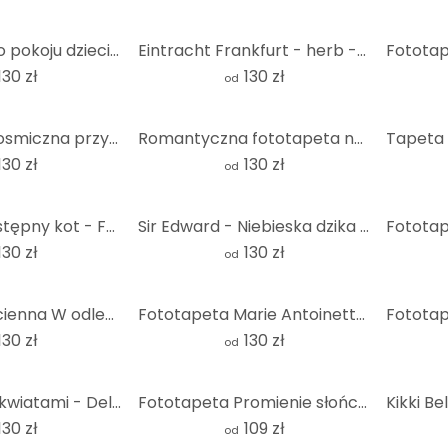
Fototapeta do pokoju dziecięcego - Małe wróżki nad różowymi chmurami - Oliver Robins - Okrągła - tap
Eintracht Frankfurt - herb - okrągła fototapeta - tapeta flizelinowa/tapeta flizelinowa samoprzylepn
130 zł
130 zł
od
Fototapeta kosmiczna przygoda z astronautami - Oliver Robins - Round - tapeta flizelinowa/tapeta fli
Romantyczna fototapeta nad morzem - zachód słońca nad plażą i morzem - Sisi & Seb - Round - tapeta f
130 zł
130 zł
od
Graves - Podstępny kot - Fototapeta okrągła - tapeta flizelinowa/tapeta flizelinowa samoprzylepna
Sir Edward - Niebieska dzika łąka - Fototapeta okrągła - tapeta flizelinowa/tapeta flizelinowa samop
130 zł
130 zł
od
Fototapeta ścienna W odległej galaktyce - okrągła - tapeta flizelinowa/tapeta flizelinowa samoprzyle
Fototapeta Marie Antoinette: Nigdy tego nie powiedziałam - Grace Digital Art - Round - tapeta flizel
130 zł
130 zł
od
Fototapeta z kwiatami - Delikatne okrągłe kwiaty - Treechild - tapeta flizelinowa/tapeta flizelinowa
Fototapeta Promienie słońca w lesie żółta - okrągła - tapeta flizelinowa/tapeta flizelinowa samoprzy
130 zł
109 zł
od