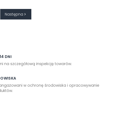
Następna
4 DNI
ni na szczegółową inspekcję towarów.
DOWISKA
aangażowani w ochronę środowiska i opracowywanie
uktów.