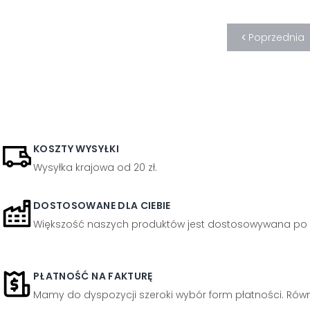
Shabby
(
3
)
Muzyka
(
3
)
Poprzednia
Bestsellery
(
3
)
Piłka nożna
(
3
)
Owoce i warzywa
(
3
)
Mapy świata
(
2
)
Beton
(
1
)
KOSZTY WYSYŁKI
Historyczny
(
1
)
Wysyłka krajowa od 20 zł.
Świąteczne
(
1
)
Metalowy wygląd
DOSTOSOWANE DLA CIEBIE
(
1
)
Większość naszych produktów jest dostosowywana po 
PŁATNOŚĆ NA FAKTURĘ
Mamy do dyspozycji szeroki wybór form płatności. Równi