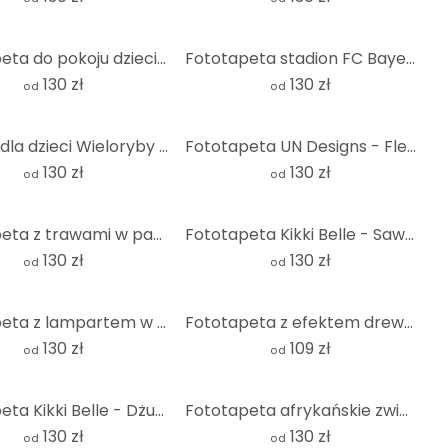
Fototapeta do pokoju dziecięcego lis na księżycu ze spadającymi gwiazdami - Oliver Robins - Round -
Fototapeta stadion FC Bayern choreo by day - okrągła - tapeta flizelinowa/tapeta flizelinowa samoprz
130 zł
130 zł
od
od
Tapeta dla dzieci Wieloryby i ich przyjaciele w podwodnym świecie - Oliver Robins - Round - tapeta f
Fototapeta UN Designs - Fleur de Paris - okrągła - tapeta flizelinowa/tapeta flizelinowa samoprzylep
130 zł
130 zł
od
od
Fototapeta z trawami w pastelowych kolorach - Okrągła - Treechild - tapeta flizelinowa/tapeta flizel
Fototapeta Kikki Belle - Sawanna - okrągła - tapeta flizelinowa/tapeta flizelinowa samoprzylepna
130 zł
130 zł
od
od
Fototapeta z lampartem w szmaragdowozielonej dżungli - Manovski - Okrągła - tapeta flizelinowa/tapet
Fototapeta z efektem drewna - okrągła - tapeta flizelinowa/tapeta flizelinowa samoprzylepna
130 zł
109 zł
od
od
Fototapeta Kikki Belle - Dżungla - okrągła - tapeta flizelinowa/tapeta flizelinowa samoprzylepna
Fototapeta afrykańskie zwierzęta w lesie deszczowym - fototapeta dżungla - Kvilis - okrągła - tapeta
130 zł
130 zł
od
od