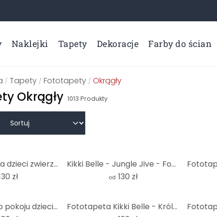
y
Naklejki
Tapety
Dekoracje
Farby do ścian
a
Tapety
Fototapety
Okrągły
/
/
/
ty Okrągły
1013
Produkty
Fototapeta dla dzieci zwierzęta morskie w głębi oceanu - Oliver Robins - Round - tapeta flizelinowa/
Kikki Belle - Jungle Jive - Fototapeta okrągła - tapeta flizelinowa/tapeta flizelinowa samoprzylepna
130 zł
130 zł
od
Fototapeta do pokoju dziecięcego bajkowy las z jednorożcami - Kikki Belle - okrągła - tapeta flizeli
Fototapeta Kikki Belle - Król niedźwiedzi - okrągła - tapeta flizelinowa/tapeta flizelinowa samoprzy