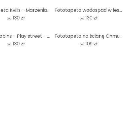
Fototapeta Kvilis - Marzenia jednorożców - Okrągła - tapeta flizelinowa/tapeta flizelinowa samoprzyl
Fototapeta wodospad w lesie - okrągły krajobraz - Fototapeta - tapeta flizelinowa/tapeta flizelinowa
130 zł
130 zł
od
od
Oliver Robins - Play street - Fototapeta okrągła - tapeta flizelinowa/tapeta flizelinowa samoprzylep
Fototapeta na ścianę Chmury - Okrągła - tapeta flizelinowa/tapeta flizelinowa samoprzylepna
130 zł
109 zł
od
od