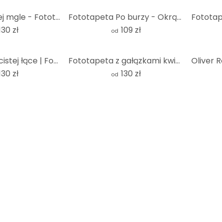
Las w porannej mgle - Fototapeta las na okrągło - Maier - tapeta flizelinowa/tapeta flizelinowa samo
Fototapeta Po burzy - Okrągła - tapeta flizelinowa/tapeta flizelinowa samoprzylepna
130 zł
109 zł
od
Konie na kwiecistej łące | Fototapeta dla dzieci z motywem koni - Kikki Belle - okrągła - samoprzyle
Fototapeta z gałązkami kwiatowymi na złotym tle w stylu vintage - Paksoylu - okrągła - tapeta flizel
130 zł
130 zł
od