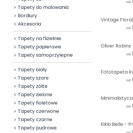
od
Tapety do malowania
Bordiury
Akcesoria
od
Tapety na flizelinie
Tapety papierowe
Tapety samoprzylepne
od
Tapety biały
Tapety szare
od
Tapety żółte
Tapety zielone
Tapety fioletowe
od
Tapety czerwone
Tapety czarne
Tapety pudrowe
od