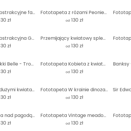
Fototapeta Abstrakcyjne fale w świetle zmierzchu - Alpenglow Workshop - Round - tapeta flizelinowa/t
Fototapeta z różami Peonies - okrągła tapeta w kwiaty - Haase - tapeta flizelinowa/tapeta flizelinow
130 zł
130 zł
od
Fototapeta Abstrakcyjna Geometria w Równowadze - Ristova - Okrągła - tapeta flizelinowa/tapeta flize
Przemijający kwiatowy splendor | Fototapeta kwiatowa - Drzewo - Okrągłe - tapeta flizelinowa/tapeta
130 zł
130 zł
od
Fototapeta Kikki Belle - Tropikalne ptaki czarno-białe - Okrągła - tapeta flizelinowa/tapeta flizeli
Fototapeta Kobieta z kwiatową koroną i kotami - Hülya - Okrągła - Samoprzylepna / nietkana
130 zł
130 zł
od
Fototapeta z dużymi kwiatami piwonii - SpaceFrog Designs - Okrągła - tapeta flizelinowa/tapeta flize
Fototapeta W krainie dinozaurów - Niebieska - Kikki Belle - Okrągła - tapeta flizelinowa/tapeta fliz
130 zł
130 zł
od
Wschód słońca nad pagodą | Japan Art - Roze - Fototapeta okrągła - tapeta flizelinowa/tapeta flizeli
Fototapeta Vintage meadow flowers - beżowa - Bloomery Decor - okrągła - samoprzylepna / nietkana
130 zł
130 zł
od