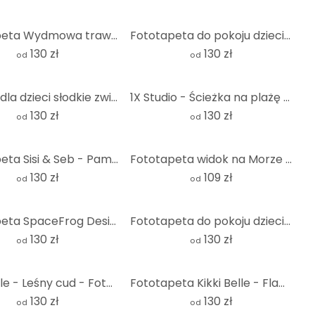
Fototapeta Wydmowa trawa w wieczornym słońcu - Treechild - Round - tapeta flizelinowa/tapeta flizeli
Fototapeta do pokoju dziecięcego Kikki Belle - Pirate Bay - Round - tapeta flizelinowa/tapeta flizel
130 zł
130 zł
od
od
Tapeta dla dzieci słodkie zwierzęta w sercu lasu | przedszkole - Oliver Robins - Round - tapeta fliz
1X Studio - Ścieżka na plażę - Fototapeta okrągła - tapeta flizelinowa/tapeta flizelinowa samoprzyle
130 zł
130 zł
od
od
Fototapeta Sisi & Seb - Pampas - okrągła - tapeta flizelinowa/tapeta flizelinowa samoprzylepna
Fototapeta widok na Morze Bałtyckie - okrągła - tapeta flizelinowa/tapeta flizelinowa samoprzylepna
130 zł
109 zł
od
od
Fototapeta SpaceFrog Designs - Złote gwiazdy - okrągła - tapeta flizelinowa/tapeta flizelinowa samop
Fototapeta do pokoju dziecięcego jednorożec na kolorowej kwiatowej łące - Bonne Müller - Round - tap
130 zł
130 zł
od
od
Kikki Belle - Leśny cud - Fototapeta okrągła - tapeta flizelinowa/tapeta flizelinowa samoprzylepna
Fototapeta Kikki Belle - Flamingo Oasis - okrągła - tapeta flizelinowa/tapeta flizelinowa samoprzyle
130 zł
130 zł
od
od