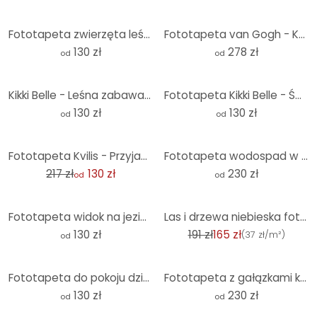
Fototapeta zwierzęta leśne - leśna fototapeta do pokoju dziecięcego - Kvilis - Round - tapeta flizel
Fototapeta van Gogh - Kwiat migdałowca ochra
130 zł
278 zł
od
od
Kikki Belle - Leśna zabawa - Fototapeta okrągła - tapeta flizelinowa/tapeta flizelinowa samoprzylepn
Fototapeta Kikki Belle - Świat zwierząt - Okrągła - tapeta flizelinowa/tapeta flizelinowa samoprzyle
130 zł
130 zł
od
od
-40%
Fototapeta Kvilis - Przyjaciele zwierząt w lesie
Fototapeta wodospad w lesie - krajobraz - Fototapeta
217 zł
130 zł
230 zł
od
od
-14%
Fototapeta widok na jezioro - krajobraz tapeta okrągła - piwnica - tapeta flizelinowa/tapeta flizeli
Las i drzewa niebieska fototapeta z włókniny do kuchni, salonu
130 zł
191 zł
165 zł
(
37 zł/m²
)
od
Fototapeta do pokoju dziecięcego Oliver Robins - Arka Noego - okrągła - tapeta flizelinowa/tapeta fl
Fototapeta z gałązkami kwiatowymi na złotym tle w stylu vintage - Paksoylu
130 zł
230 zł
od
od