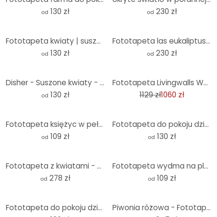
130 zł
230 zł
od
od
Fototapeta kwiaty | suszone kwiaty - elegancja przemijania - Treechild - Round - tapeta flizelinowa/
Fototapeta las eukaliptusowy w Yarra Ranges - Colombo
130 zł
230 zł
od
od
-6%
Disher - Suszone kwiaty - Fototapeta okrągła - tapeta flizelinowa/tapeta flizelinowa samoprzylepna
Fototapeta Livingwalls Walls by Patel funky birds 3
130 zł
1129 zł
1060 zł
od
Fototapeta księżyc w pełni czarno-biała - okrągła - tapeta flizelinowa/tapeta flizelinowa samoprzyle
Fototapeta do pokoju dziecięcego Mapa Świata - Brązowa - Okrągła - tapeta flizelinowa/tapeta flizeli
109 zł
130 zł
od
od
Fototapeta z kwiatami - polne kwiaty w kredowym odcieniu szarości - Bloomery Decor
Fototapeta wydma na plaży o zachodzie słońca - okrągła - tapeta flizelinowa/tapeta flizelinowa samop
278 zł
109 zł
od
od
Fototapeta do pokoju dziecięcego Kikki Belle - Jungle Jive - Sepia - Okrągła - tapeta flizelinowa/ta
Piwonia różowa - Fototapeta w kwiaty - Haase