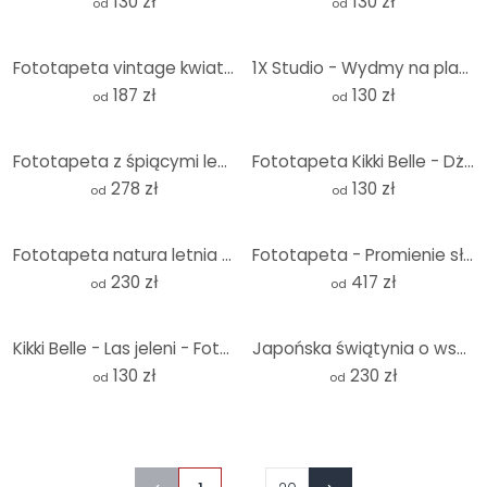
130 zł
130 zł
od
od
Fototapeta vintage kwiatowy przepych na łące - Lola Peacock
1X Studio - Wydmy na plaży - Fototapeta okrągła - tapeta flizelinowa/tapeta flizelinowa samoprzylepn
187 zł
130 zł
od
od
Fototapeta z śpiącymi leśnymi zwierzętami na gałęziach - Kikki Belle
Fototapeta Kikki Belle - Dżungla - okrągła - tapeta flizelinowa/tapeta flizelinowa samoprzylepna
278 zł
130 zł
od
od
Fototapeta natura letnia łąka z rumiankiem - Annie
Fototapeta - Promienie słońca w żółtym lesie
230 zł
417 zł
od
od
Kikki Belle - Las jeleni - Fototapeta okrągła - tapeta flizelinowa/tapeta flizelinowa samoprzylepna
Japońska świątynia o wschodzie słońca | Fototapeta azjatycka - Roze
130 zł
230 zł
od
od