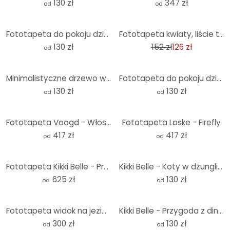
130 zł
347 zł
od
od
-17%
Fototapeta do pokoju dziecięcego Mały miś z balonem - Magnusson - Okrągła - tapeta flizelinowa/tapet
Fototapeta kwiaty, liście tapeta z włókniny natura matowa w kolorze beżowym 2,70 x 1,59 m
130 zł
152 zł
126 zł
od
Minimalistyczne drzewo w spokojnym krajobrazie | Fototapeta natura - Mąka - okrągła - tapeta flizeli
Fototapeta do pokoju dziecięcego - Podwodna przygoda z morskimi zwierzętami - Oliver Robins - Okrągł
130 zł
130 zł
od
od
Fototapeta Voogd - Włoski krajobraz z sosnami parasolowymi
Fototapeta Loske - Firefly
417 zł
417 zł
od
od
Fototapeta Kikki Belle - Przygoda z dinozaurami
Kikki Belle - Koty w dżungli - Fototapeta okrągła - tapeta flizelinowa/tapeta flizelinowa samoprzyle
625 zł
130 zł
od
od
Fototapeta widok na jezioro - tapeta krajobraz - piwnica
Kikki Belle - Przygoda z dinozaurami - Okrągła fototapeta - tapeta flizelinowa/tapeta flizelinowa sa
300 zł
130 zł
od
od