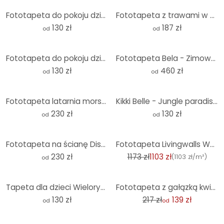
Fototapeta do pokoju dziecięcego Małe dinozaury w wielkiej podróży odkrywczej - Oliver Robins - Roun
Fototapeta z trawami w pastelowych kolorach - Treechild
130 zł
187 zł
od
od
Fototapeta do pokoju dziecięcego lis na księżycu ze spadającymi gwiazdami - Oliver Robins - Round -
Fototapeta Bela - Zimowy krajobraz
130 zł
460 zł
od
od
Fototapeta latarnia morska na wybrzeżu Sylt - Eisenmann
Kikki Belle - Jungle paradise - Fototapeta okrągła - tapeta flizelinowa/tapeta flizelinowa samoprzyl
230 zł
130 zł
od
od
-6%
Fototapeta na ścianę Disher - Słonecznik
Fototapeta Livingwalls Walls by Patel 3 Tropical Hero 1 niebieski, zielony, żółty, różowy, fioletowy
230 zł
1173 zł
1103 zł
(
1103 zł/m²
)
od
-36%
Tapeta dla dzieci Wieloryby i ich przyjaciele w podwodnym świecie - Oliver Robins - Round - tapeta f
Fototapeta z gałązką kwitnącej wiśni
130 zł
217 zł
139 zł
od
od