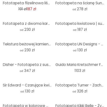
-2%
Fototapeta flizelinowa liście ptaki niebieski zielony różowy matowy rozciągliwy 1,59 x 2,80 m Obrazy
Fototapeta na ścianę Sunny Forest
191 zł
187 zł
278 zł
od
Fototapeta z dwoma karpiami koi w stawie - SpaceFrog Designs
Fototapeta kwiatowa | suszone kwiaty - elegancja przemijania - Treechild
230 zł
187 zł
od
od
Tekstura beżowej kamiennej ściany | Fototapeta z kamienia - Pictufy Studio
Fototapeta UN Designs - Fleur de Paris - okrągła - tapeta flizelinowa/tapeta flizelinowa samoprzylep
230 zł
130 zł
od
od
Disher - Fototapeta z suszonymi kwiatami
Guido Maria Kretschmer Fototapeta Bloom Ballet- Art Edition 2 beżowy
347 zł
1103 zł
od
Sir Edward - Czarujące kwiaty - Fototapeta okrągła - tapeta flizelinowa/tapeta flizelinowa samoprzyl
Fototapeta Turner - Zachód słońca nad jeziorem | Malarstwo abstrakcyjne
130 zł
326 zł
od
od
Fototapeta w kolorowe maki - fototapeta w kwiaty - Disher
Fototapeta Kikki Belle - Życie morskie - Okrągła - tapeta flizelinowa/tapeta flizelinowa samoprzylep