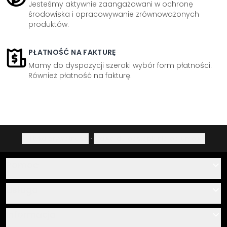
Jesteśmy aktywnie zaangażowani w ochronę
środowiska i opracowywanie zrównoważonych
produktów.
PŁATNOŚĆ NA FAKTURĘ
Mamy do dyspozycji szeroki wybór form płatności.
Również płatność na fakturę.
Polityka prywatności
·
Prawo do odstąpienia od umowy
Pomoc
Kontakt
Usługa
O nas
Instrukcje klejenia i montażu
Informacja
Często zadawane pytania