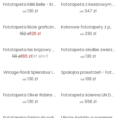
Fototapeta Kikki Belle - Król niedźwiedzi - okrągła - tapeta flizelinowa/tapeta flizelinowa samoprzy
Fototapeta z kwiatowym przepychem w ciepłych pastelowych odcieniach - Paksoylu
130 zł
347 zł
od
od
-17%
Fototapeta liście graficzna tapeta z włókniny nowoczesna matowa w kolorze beżowym 2,70 x 1,59 m
Kolorowe fototapety z polnymi kwiatami - Fototapety w kwiaty - UN Designs
152 zł
126 zł
230 zł
od
-14%
Fototapeta las brązowy beżowy włóknina tapeta drzewa tapeta do salonu, sypialni
Fototapeta słodkie zwierzęta w lesie - Fototapeta do pokoju dziecięcego - Kvilis - tapeta flizelinow
191 zł
165 zł
130 zł
(
37 zł/m²
)
od
Vintage Floral Splendour in the Meadow | Fototapeta w kwiaty - Lola Peacock - Okrągła - tapeta flize
Spokojna przestrzeń - Fototapeta okrągła - tapeta flizelinowa/tapeta flizelinowa samoprzylepna
130 zł
109 zł
od
od
Fototapeta Oliver Robins - Śliczne zwierzęta pod palmami - Okrągła - tapeta flizelinowa/tapeta flize
Fototapeta ścienna UN Designs - Fleur de Paris
130 zł
556 zł
od
od
Fototapeta farma do pokoju dziecięcego - Oliver Robins - okrągła - tapeta flizelinowa/tapeta flizeli
Ukryte światło w porannej mgle | Fototapeta z motywem drzewa - Hobday