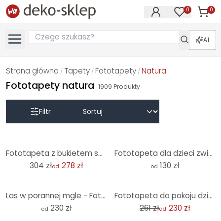
0
0
Produk
Produkty na
AI
Strona główna
Tapety
Fototapety
Natura
/
/
/
Fototapety natura
1909
Produkty
Filtr
-9%
Fototapeta z bukietem suszonych kwiatów - Fototapeta w kwiaty - Treechild
Fototapeta dla dzieci zwierzęta morskie w głębi oceanu - Oliver Robins - Round - tapeta flizelinowa/
304 zł
278 zł
130 zł
od
od
-12%
Las w porannej mgle - Fototapeta las - Maier
Fototapeta do pokoju dziecięcego Urocze zwierzęta w lesie - Kvilis
230 zł
261 zł
230 zł
od
od