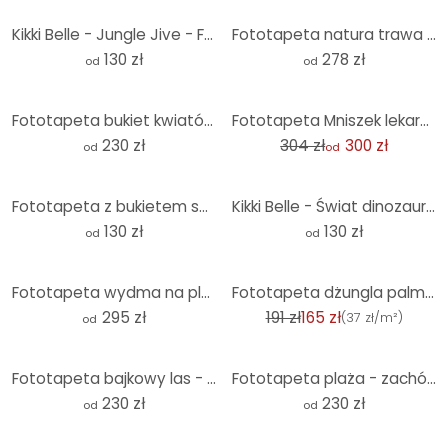
Kikki Belle - Jungle Jive - Fototapeta okrągła - tapeta flizelinowa/tapeta flizelinowa samoprzylepna
Fototapeta natura trawa wydmowa w wieczornym słońcu - Treechild
130 zł
278 zł
od
od
-1%
Fototapeta bukiet kwiatów z piwoniami - UN Designs
Fototapeta Mniszek lekarski wiosną - Paksoylu
230 zł
304 zł
300 zł
od
od
Fototapeta z bukietem suszonych kwiatów - okrągła fototapeta w kwiaty - Treechild - tapeta flizelino
Kikki Belle - Świat dinozaurów - Fototapeta okrągła - tapeta flizelinowa/tapeta flizelinowa samoprzy
130 zł
130 zł
od
od
-14%
Fototapeta wydma na plaży o zachodzie słońca
Fototapeta dżungla palmy zielony niebieski z papugą włóknina pokój dzienny
295 zł
191 zł
165 zł
(
37 zł/m²
)
od
Fototapeta bajkowy las - fototapeta las - Kiciak
Fototapeta plaża - zachód słońca nad plażą i morzem - Sisi & Seb
230 zł
230 zł
od
od