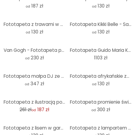
187 zł
130 zł
od
od
Fototapeta z trawami w pastelowych kolorach - Okrągła - Treechild - tapeta flizelinowa/tapeta flizel
Fototapeta Kikki Belle - Sawanna - okrągła - tapeta flizelinowa/tapeta flizelinowa samoprzylepna
130 zł
130 zł
od
od
Van Gogh - Fototapeta pole pszenicy z cyprysami
Fototapeta Guido Maria Kretschmer Zielony baldachim - Art Edition 2 benzyna
230 zł
1103 zł
od
Fototapeta małpa DJ ze słuchawkami - Magnusson
Fototapeta afrykańskie zwierzęta w lesie deszczowym - fototapeta dżungla - Kvilis - okrągła - tapeta
347 zł
130 zł
od
od
-28%
Fototapeta z ilustracją polnych kwiatów
Fototapeta promienie światła w lesie | leśna tapeta do sypialni - Eisenmann
261 zł
187 zł
300 zł
od
od
Fototapeta z lisem w garniturze - Magnusson - Round - tapeta flizelinowa/tapeta flizelinowa samoprzy
Fototapeta z lampartem w szmaragdowozielonej dżungli - Manovski - Okrągła - tapeta flizelinowa/tapet