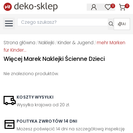
0
0
Produk
Produkty na
AI
Strona główna
Naklejki
Kinder & Jugend
mehr Marken
/
/
/
für Kinder...
Więcej Marek Naklejki Ścienne Dzieci
Nie znaleziono produktów.
KOSZTY WYSYŁKI
Wysyłka krajowa od 20 zł.
POLITYKA ZWROTÓW 14 DNI
Możesz poświęcić 14 dni na szczegółową inspekcję