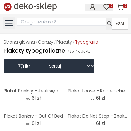
0
0
Produk
Produkty na
AI
Strona główna
Obrazy
Plakaty
Typografia
/
/
/
Plakaty typograficzne
735
Produkty
Filtr
Plakat Banksy - Jeśli się zmęczysz
Plakat Loose - Rób epickie rzeczy
61 zł
61 zł
od
od
Plakat Banksy - Out Of Bed
Plakat Do Not Stop - Znak na tle turkusowego nieba - CosmoZach
61 zł
61 zł
od
od