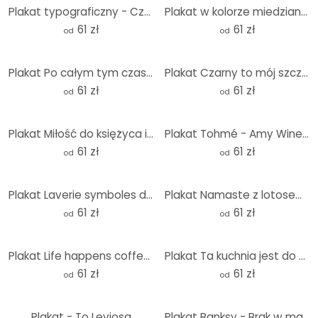
Plakat typograficzny - Cześć - Powiedzenie dla strefy wejściowej
Plakat w kolorze miedzianym - Prada Marfa
61 zł
61 zł
od
od
Plakat Po całym tym czasie
Plakat Czarny to mój szczęśliwy kolor
61 zł
61 zł
od
od
Plakat Miłość do księżyca i z powrotem
Plakat Tohmé - Amy Winehouse: Rehab
61 zł
61 zł
od
od
Plakat Laverie symboles d'entretien
Plakat Namaste z lotosem - Treechild
61 zł
61 zł
od
od
Plakat Life happens coffee pomaga
Plakat Ta kuchnia jest do tańczenia - Ohkimiko
61 zł
61 zł
od
od
Plakat - To Leviosa
Plakat Banksy - Brak w magazynie