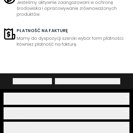
Jesteśmy aktywnie zaangażowani w ochronę
środowiska i opracowywanie zrównoważonych
produktów.
PŁATNOŚĆ NA FAKTURĘ
Mamy do dyspozycji szeroki wybór form płatności.
Również płatność na fakturę.
Polityka prywatności
·
Prawo do odstąpienia od umowy
Pomoc
Kontakt
Usługa
O nas
Instrukcje klejenia i montażu
Informacja
Często zadawane pytania