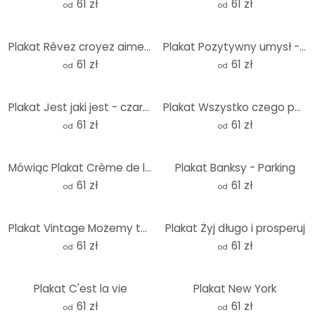
61 zł
61 zł
od
od
Plakat Rêvez croyez aimez vivez
Plakat Pozytywny umysł - pozytywne życie - KsanaKalpa
61 zł
61 zł
od
od
Plakat Jest jaki jest - czarny
Plakat Wszystko czego potrzebujesz to sen
61 zł
61 zł
od
od
Mówiąc Plakat Crème de la crème
Plakat Banksy - Parking
61 zł
61 zł
od
od
Plakat Vintage Możemy to zrobić
Plakat Żyj długo i prosperuj
61 zł
61 zł
od
od
Plakat C'est la vie
Plakat New York
61 zł
61 zł
od
od