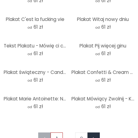
61 zł
61 zł
od
od
Plakat C'est la fucking vie
Plakat Witaj nowy dniu
61 zł
61 zł
od
od
Tekst Plakatu - Mówię ci czego chcę
Plakat Pij więcej ginu
61 zł
61 zł
od
od
Plakat świąteczny - Candy canes Merry Everything & Happy Always - Orara Studio
Plakat Confetti & Cream - Hakuna Matata
61 zł
61 zł
od
od
Plakat Marie Antoinette: Nigdy tego nie powiedziałam - Grace Digital Art
Plakat Mówiący Zwolnij - KsanaKalpa
61 zł
61 zł
od
od