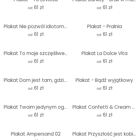
61 zł
61 zł
od
od
Plakat Nie pozwól idiotom zrujnować sobie dnia | Hasło motywacyjne - Prints by Ayleen
Plakat - Pralnia
61 zł
61 zł
od
od
Plakat To moje szczęśliwe miejsce z sercem - Fritsch
Plakat La Dolce Vita
61 zł
61 zł
od
od
Plakat Dom jest tam, gdzie jest moja mama
Plakat - Bądź wyjątkowy
61 zł
61 zł
od
od
Plakat Twoim jedynym ograniczeniem jest Twój umysł
Plakat Confetti & Cream - La vie est belle
61 zł
61 zł
od
od
Plakat Ampersand 02
Plakat Przyszłość jest kobietą | Feminizm - Grace Digital Art