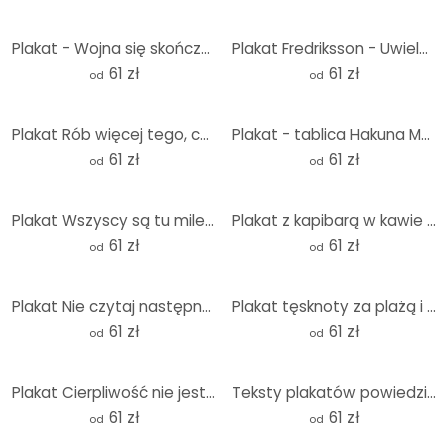
Plakat - Wojna się skończyła
Plakat Fredriksson - Uwielbiam zapach kawy o poranku
61 zł
61 zł
od
od
Plakat Rób więcej tego, co cię uszczęśliwia
Plakat - tablica Hakuna Matata
61 zł
61 zł
od
od
Plakat Wszyscy są tu mile widziani - KsanaKalpa
Plakat z kapibarą w kawie - Capychino
61 zł
61 zł
od
od
Plakat Nie czytaj następnego zdania
Plakat tęsknoty za plażą i morzem - Soley
61 zł
61 zł
od
od
Plakat Cierpliwość nie jest moją podstawową kompetencją
Teksty plakatów powiedziałem hip hop
61 zł
61 zł
od
od