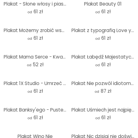
Plakat - Słone włosy i piasek w butach
Plakat Beauty 01
61 zł
61 zł
od
od
Plakat Możemy zrobić wszystko
Plakat z typografią Love you Retro Letters
61 zł
61 zł
od
od
Plakat Mama Serce - Kwadrat
Plakat Łabędź Majestatyczny - Naturalne Piękno
52 zł
61 zł
od
od
Plakat 1X Studio - Umrzeć ze wspomnieniami
Plakat Nie pozwól idiotom zepsuć Ci dnia - Prints by Ayleen - Round
61 zł
87 zł
od
od
Plakat Banksy'ego - Puste ściany są przestępstwem
Plakat Uśmiech jest najpiękniejszą rzeczą
61 zł
61 zł
od
od
Plakat Wino Nie
Plakat Nic dzisiaj nie doświadczyłem