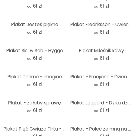
61 zł
61 zł
od
od
Plakat Jesteś piękna
Plakat Fredriksson - Uwierz w siebie
61 zł
61 zł
od
od
Plakat Sisi & Seb - Hygge
Plakat Miłośnik kawy
61 zł
61 zł
od
od
Plakat Tohmé - Imagine
Plakat - Emojione - Dzień tygodnia
61 zł
61 zł
od
od
Plakat - załatw sprawę
Plakat Leopard - Dzika dziewczyna
61 zł
61 zł
od
od
Plakat Pięć Gwiazd Flirtu - Sklep SoulArt
Plakat - Poleć ze mną na księżyc