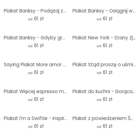
Plakat Banksy - Podążaj za marzeniami
Plakat Banksy - Osiągnij wielkość
61 zł
61 zł
od
od
Plakat Banksy - Gdyby graffiti coś zmieniło
Plakat New York - Stany Zjednoczone
61 zł
61 zł
od
od
Saying Plakat More amor por favor - Bloom
Plakat Stąd proszę o uśmiech
61 zł
61 zł
od
od
Plakat Więcej espresso mniej depresso - Fritsch
Plakat do kuchni - Gorąca kawa o poranku - EMELIEmaria
61 zł
61 zł
od
od
Plakat I'm a Swiftie - inspirowany Taylor Swift
Plakat z powiedzeniem Śmieszna kapibara - Powiedzenie z życia kapibary
61 zł
61 zł
od
od