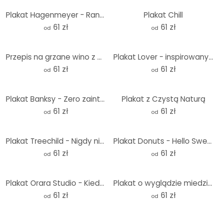
Plakat Hagenmeyer - Rano zawsze mam dobry humor....
Plakat Chill
61 zł
61 zł
od
od
Przepis na grzane wino z plakatu
Plakat Lover - inspirowany Taylor Swift
61 zł
61 zł
od
od
Plakat Banksy - Zero zainteresowania ludźmi
Plakat z Czystą Naturą
61 zł
61 zł
od
od
Plakat Treechild - Nigdy nie przestawaj odkrywać
Plakat Donuts - Hello Sweetie
61 zł
61 zł
od
od
Plakat Orara Studio - Kiedy życie wręcza ci cytryny
Plakat o wyglądzie miedzi - błyszcz jak diament
61 zł
61 zł
od
od