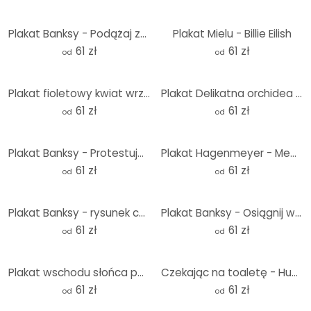
Plakat Banksy - Podążaj za marzeniami
Plakat Mielu - Billie Eilish
61 zł
61 zł
od
od
Plakat fioletowy kwiat wrzosu w ciepłym świetle - Annie
Plakat Delikatna orchidea w kolorze fioletowym - Treechild
61 zł
61 zł
od
od
Plakat Banksy - Protestujące ptaki
Plakat Hagenmeyer - Meerkat
61 zł
61 zł
od
od
Plakat Banksy - rysunek chłopców
Plakat Banksy - Osiągnij wielkość
61 zł
61 zł
od
od
Plakat wschodu słońca pokryty gołębiami - Kværnstrøm
Czekając na toaletę - Humorystyczna ilustracja żaby - Royle
61 zł
61 zł
od
od