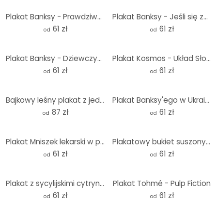
Plakat Banksy - Prawdziwy bohater
Plakat Banksy - Jeśli się zmęczysz
61 zł
61 zł
od
od
Plakat Banksy - Dziewczynka z balonem
Plakat Kosmos - Układ Słoneczny z planetami i słońcem - Cats & Dotz
61 zł
61 zł
od
od
Bajkowy leśny plakat z jednorożcami - Kikki Belle
Plakat Banksy'ego w Ukrainie - Mały judoka
87 zł
61 zł
od
od
Plakat Mniszek lekarski w porannej rosie - Treechild
Plakatowy bukiet suszonych kwiatów - Treechild
61 zł
61 zł
od
od
Plakat z sycylijskimi cytrynami - EMELIEmaria
Plakat Tohmé - Pulp Fiction
61 zł
61 zł
od
od