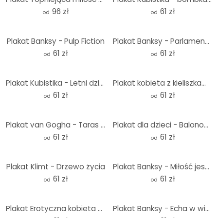
96 zł
61 zł
od
od
Plakat Banksy - Pulp Fiction
Plakat Banksy - Parlament zdecentralizowany
61 zł
61 zł
od
od
Plakat Kubistika - Letni dzień
Plakat kobieta z kieliszkami szampana - Bolgov
61 zł
61 zł
od
od
Plakat van Gogha - Taras kawiarni wieczorem
Plakat dla dzieci - Balonowa przejażdżka przyjaciół zwierząt - Kvilis
61 zł
61 zł
od
od
Plakat Klimt - Drzewo życia
Plakat Banksy - Miłość jest odpowiedzią
61 zł
61 zł
od
od
Plakat Erotyczna kobieta w łazience - Toniolo
Plakat Banksy - Echa w wieczności