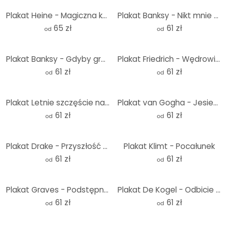
Plakat Heine - Magiczna kostka - Kostka Rubika - Kwadrat
Plakat Banksy - Nikt mnie nie lubi
65 zł
61 zł
od
od
Plakat Banksy - Gdyby graffiti coś zmieniło
Plakat Friedrich - Wędrowiec nad morzem mgły
61 zł
61 zł
od
od
Plakat Letnie szczęście nad turkusowym morzem | Plakat podróżniczy - Rivers
Plakat van Gogha - Jesienny kwiat migdałowca
61 zł
61 zł
od
od
Plakat Drake - Przyszłość należy do kobiet
Plakat Klimt - Pocałunek
61 zł
61 zł
od
od
Plakat Graves - Podstępny kot
Plakat De Kogel - Odbicie srebrnych naczyń
61 zł
61 zł
od
od