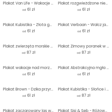
Plakat Van Life - Wakacje nad morzem - Rivers
Plakat rozgwieżdżone niebo zimą - SpaceFrog Designs
61 zł
61 zł
od
od
Plakat Kubistika - Złota gałąź
Plakat Verbaan - Walcz jak dziewczyna
61 zł
61 zł
od
od
Plakat zwierzęta morskie głęboko w oceanie - Oliver Robins
Plakat Zimowy poranek w brzoskwiniowych kolorach - Kubistika - Okrągły
87 zł
87 zł
od
od
Plakat wakacje nad morzem z widokiem na wydmy - Rivers
Plakat Abstrakcyjna mgła w złotym świetle - Schmucker
61 zł
61 zł
od
od
Plakat Brown - Dzika przyroda oceanów
Plakat Kubistika - Słońce i księżyc za drzewem - Okrągły
61 zł
87 zł
od
od
Plakat zaczarowany las w kolorze granatowym - DigitalArtsi - Round
Plakat Sisi & Seb - Różowe morze - okrągły