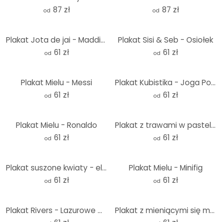
87 zł
87 zł
od
od
Plakat Jota de jai - Maddies Mood
Plakat Sisi & Seb - Osiołek
61 zł
61 zł
od
od
Plakat Mielu - Messi
Plakat Kubistika - Joga Powitanie Słońca
61 zł
61 zł
od
od
Plakat Mielu - Ronaldo
Plakat z trawami w pastelowych kolorach - Treechild
61 zł
61 zł
od
od
Plakat suszone kwiaty - elegancja przemijania - Treechild
Plakat Mielu - Minifig
61 zł
61 zł
od
od
Plakat Rivers - Lazurowe Wybrzeże
Plakat z mieniącymi się mniszkami lekarskimi - Treechild