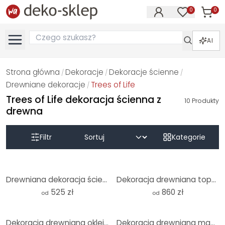
0
0
Produk
Produkty na
AI
Strona główna
Dekoracje
Dekoracje ścienne
/
/
/
Drewniane dekoracje
Trees of Life
/
Trees of Life dekoracja ścienna z
10
Produkty
drewna
Filtr
Kategorie
Drewniana dekoracja ścienna, drzewo XXL, topola, 84 szt.
Dekoracja drewniana topola XXL drzewo życia (19 sztuk)
525 zł
860 zł
od
od
-8%
Dekoracja drewniana okleina mahoń - drzewo życia
Dekoracja drewniana mahoń - drzewo życia