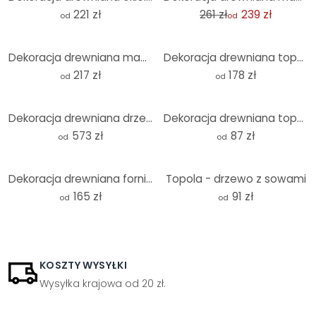
221 zł
261 zł
239 zł
od
od
Dekoracja drewniana mahoń - drzewo z korzeniami
Dekoracja drewniana topola - drzewo życia
217 zł
178 zł
od
od
Dekoracja drewniana drzewo topoli XXL wygięte (20 sztuk)
Dekoracja drewniana topola - zestaw liści
573 zł
87 zł
od
od
Dekoracja drewniana fornir topola - drzewo życia
Topola - drzewo z sowami
165 zł
91 zł
od
od
KOSZTY WYSYŁKI
Wysyłka krajowa od 20 zł.