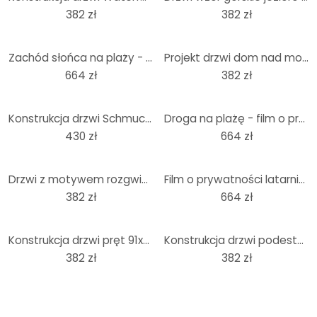
382 zł
382 zł
Zachód słońca na plaży - film o prywatności
Projekt drzwi dom nad morzem 91x200 cm
664 zł
382 zł
Konstrukcja drzwi Schmucker - Moc i cisza 91x200 cm
Droga na plażę - film o prywatności
430 zł
664 zł
Drzwi z motywem rozgwiazdy w piasku 91x200 cm
Film o prywatności latarnia morska na plaży
382 zł
664 zł
Konstrukcja drzwi pręt 91x200 cm
Konstrukcja drzwi podestu 91x200 cm
382 zł
382 zł