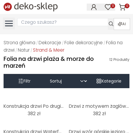
0
0
Produk
Produkty na
AI
Strona główna
Dekoracje
Folie dekoracyjne
Folia na
/
/
/
drzwi
Natur
Strand & Meer
/
/
Folia na drzwi plaża & morze do
12
Produkty
marzeń
Filtr
Kategorie
Konstrukcja drzwi Po drugiej stronie 91x200 cm
Drzwi z motywem żaglówki o zachodzie słońca 91x200 cm
382 zł
382 zł
Konstrukcja drzwi Waterfall 91x200 cm
Drzwi wzór górskie jezioro idylla 91x200 cm