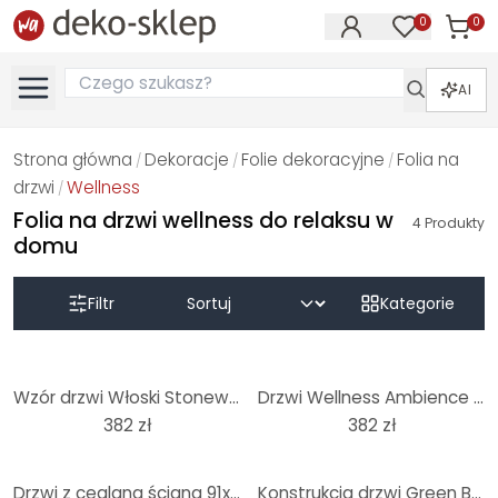
0
0
Produk
Produkty na
AI
Strona główna
Dekoracje
Folie dekoracyjne
Folia na
/
/
/
drzwi
Wellness
/
Folia na drzwi wellness do relaksu w
4
Produkty
domu
Filtr
Kategorie
Wzór drzwi Włoski Stonewall 91x200 cm
Drzwi Wellness Ambience o wymiarach 91x200 cm
382 zł
382 zł
Drzwi z ceglaną ścianą 91x200 cm
Konstrukcja drzwi Green Buddha 91x200 cm