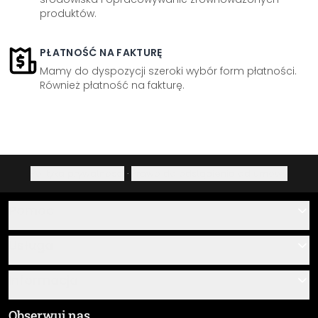
produktów.
PŁATNOŚĆ NA FAKTURĘ
Mamy do dyspozycji szeroki wybór form płatności.
Również płatność na fakturę.
Polityka prywatności
·
Prawo do odstąpienia od umowy
Pomoc
Kontakt
Usługa
O nas
Instrukcje klejenia i montażu
Informacja
Często zadawane pytania
Przegląd materiałów
Ogólne Warunki Handlowe (OWH)
Obserwuj nas