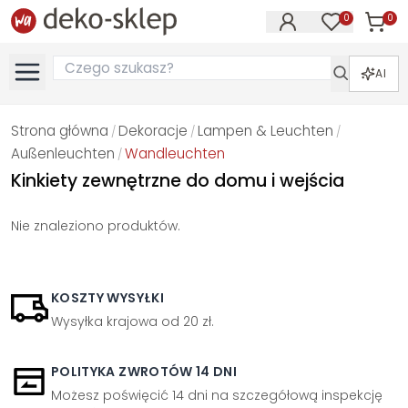
0
0
Produk
Produkty na
AI
Strona główna
Dekoracje
Lampen & Leuchten
/
/
/
Außenleuchten
Wandleuchten
/
Kinkiety zewnętrzne do domu i wejścia
Nie znaleziono produktów.
KOSZTY WYSYŁKI
Wysyłka krajowa od 20 zł.
POLITYKA ZWROTÓW 14 DNI
Możesz poświęcić 14 dni na szczegółową inspekcję