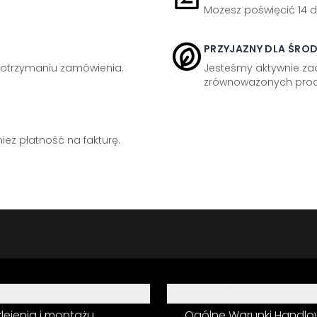
Możesz poświęcić 14 d
PRZYJAZNY DLA ŚRO
otrzymaniu zamówienia.
Jesteśmy aktywnie z
zrównoważonych prod
eż płatność na fakturę.
Informacja
 klejenia i montażu
Ogólne Warunki Handl