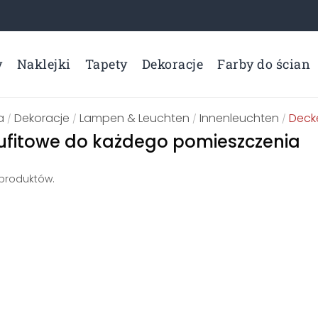
y
Naklejki
Tapety
Dekoracje
Farby do ścian
a
Dekoracje
Lampen & Leuchten
Innenleuchten
Deck
/
/
/
/
ufitowe do każdego pomieszczenia
 produktów.