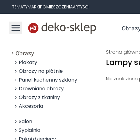
TEMATY
MARKI
POMIESZCZENIA
ARTYŚCI
Obraz
Strona główn
Obrazy
Lampy s
Plakaty
Obrazy na płótnie
Nie znaleziono
Panel kuchenny szklany
Drewniane obrazy
Obrazy z tkaniny
Akcesoria
Salon
Sypialnia
Pokój dziecięcy