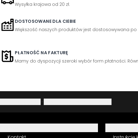
Wysyłka krajowa od 20 zł.
DOSTOSOWANE DLA CIEBIE
Większość naszych produktów jest dostosowywana po 
PŁATNOŚĆ NA FAKTURĘ
Mamy do dyspozycji szeroki wybór form płatności. Równi
Polityka prywatności
·
Prawo do odstąpienia od umowy
Pomoc
Usługa
Kontakt
Instrukcje