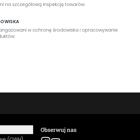
ni na szczegółową inspekcję towarów.
DOWISKA
aangażowani w ochronę środowiska i opracowywanie
uktów.
Obserwuj nas
owe (OWH)