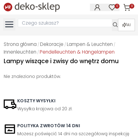
0
0
Produk
Produkty na
AI
Strona główna
Dekoracje
Lampen & Leuchten
/
/
/
Innenleuchten
Pendelleuchten & Hängelampen
/
Lampy wiszące i zwisy do wnętrz domu
Nie znaleziono produktów.
KOSZTY WYSYŁKI
Wysyłka krajowa od 20 zł.
POLITYKA ZWROTÓW 14 DNI
Możesz poświęcić 14 dni na szczegółową inspekcję