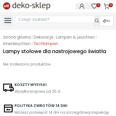
0
0
Produk
Produkty na
AI
Strona główna
Dekoracje
Lampen & Leuchten
/
/
/
Innenleuchten
Tischlampen
/
Lampy stołowe dla nastrojowego światła
Nie znaleziono produktów.
KOSZTY WYSYŁKI
Wysyłka krajowa od 20 zł.
POLITYKA ZWROTÓW 14 DNI
Możesz poświęcić 14 dni na szczegółową inspekcję