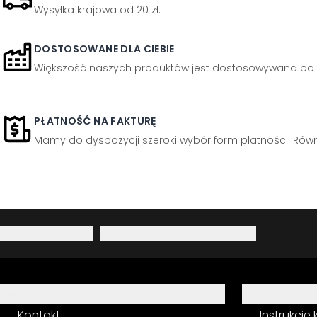
Wysyłka krajowa od 20 zł.
DOSTOSOWANE DLA CIEBIE
Większość naszych produktów jest dostosowywana po 
PŁATNOŚĆ NA FAKTURĘ
Mamy do dyspozycji szeroki wybór form płatności. Równi
Polityka prywatności
·
Prawo do odstąpienia od umowy
Pomoc
Usługa
Kontakt
Instrukcje