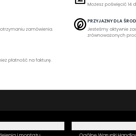
Możesz poświęcić 14 d
PRZYJAZNY DLA ŚRO
otrzymaniu zamówienia.
Jesteśmy aktywnie z
zrównoważonych prod
eż płatność na fakturę.
Informacja
 klejenia i montażu
Ogólne Warunki Handl