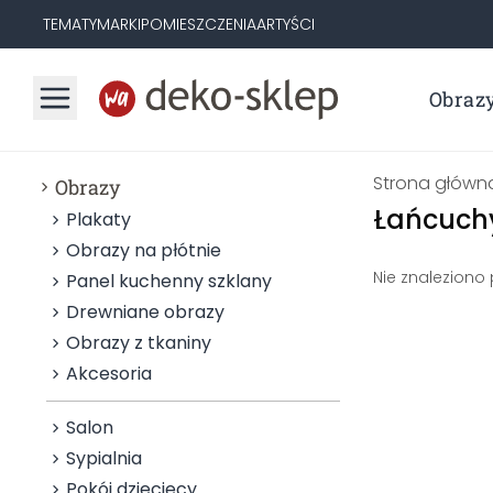
TEMATY
MARKI
POMIESZCZENIA
ARTYŚCI
Obraz
Strona główn
Obrazy
Łańcuchy
Plakaty
Obrazy na płótnie
Nie znaleziono
Panel kuchenny szklany
Drewniane obrazy
Obrazy z tkaniny
Akcesoria
Salon
Sypialnia
Pokój dziecięcy