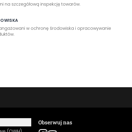
ni na szczegółową inspekcję towarów.
DOWISKA
aangażowani w ochronę środowiska i opracowywanie
uktów.
Obserwuj nas
owe (OWH)