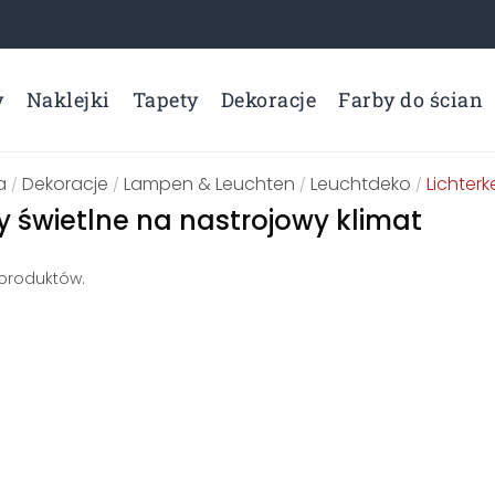
y
Naklejki
Tapety
Dekoracje
Farby do ścian
a
Dekoracje
Lampen & Leuchten
Leuchtdeko
Lichterk
/
/
/
/
 świetlne na nastrojowy klimat
 produktów.