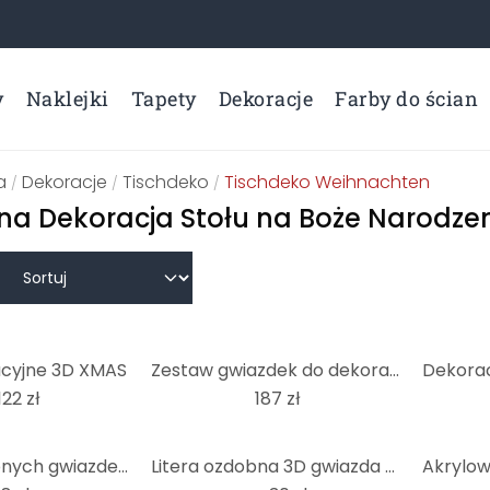
y
Naklejki
Tapety
Dekoracje
Farby do ścian
a
Dekoracje
Tischdeko
Tischdeko Weihnachten
/
/
/
na Dekoracja Stołu na Boże Narodze
acyjne 3D XMAS
Zestaw gwiazdek do dekoracji drewnianych z płyty MDF (4 sztuki)
122 zł
187 zł
Zestaw ozdobnych gwiazdek 3D z literami (4 sztuki)
Litera ozdobna 3D gwiazda 02