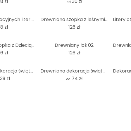
8 zł
30 zł
od
Zestaw dekoracyjnych liter 3D na choinkę (4 sztuki)
Drewniana szopka z leśnymi zwierzętami
8 zł
126 zł
Drewniana szopka z Dzieciątkiem
Drewniany łoś 02
26 zł
126 zł
Drewniana dekoracja świąteczna - renifer do postawienia - topola
Drewniana dekoracja świąteczna - Szopka do postawienia - Łóżeczko bożonarodzeniowe - Topola
39 zł
74 zł
od