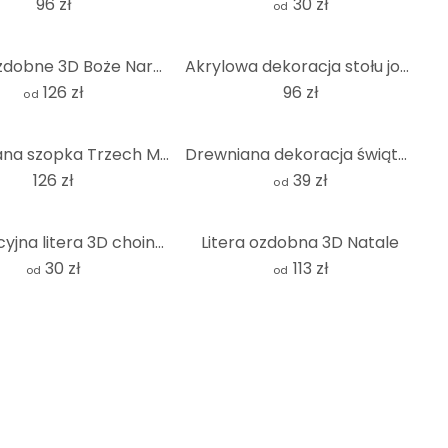
96 zł
30 zł
od
Litery ozdobne 3D Boże Narodzenie
Akrylowa dekoracja stołu jodła (6 sztuk)
126 zł
96 zł
od
Drewniana szopka Trzech Mędrców
Drewniana dekoracja świąteczna - Choinka do postawienia - Choinka - Topola
126 zł
39 zł
od
Dekoracyjna litera 3D choinka 02
Litera ozdobna 3D Natale
30 zł
113 zł
od
od