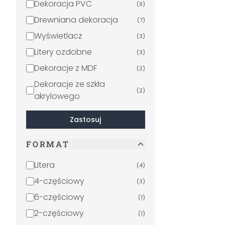
Dekoracja PVC
(
9
)
Drewniana dekoracja
(
7
)
Wyświetlacz
(
3
)
Litery ozdobne
(
3
)
Dekoracje z MDF
(
2
)
Dekoracje ze szkła
(
2
)
akrylowego
Zastosuj
FORMAT
Litera
(
4
)
4-częściowy
(
3
)
6-częściowy
(
1
)
2-częściowy
(
1
)