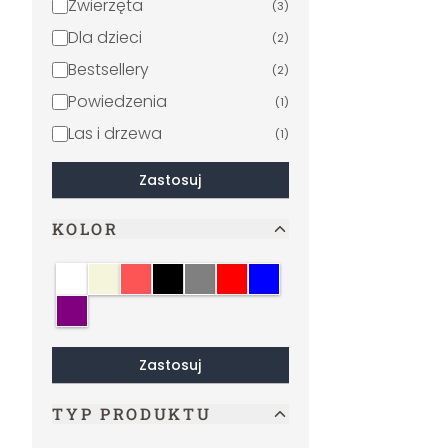
Zwierzęta
(
3
)
Dla dzieci
(
2
)
Bestsellery
(
2
)
Powiedzenia
(
1
)
Las i drzewa
(
1
)
Zastosuj
KOLOR
Biały
Beżowy
Krem
Czarny
Szary
Czerwony
Niebieski
Fioletowy
Zastosuj
TYP PRODUKTU