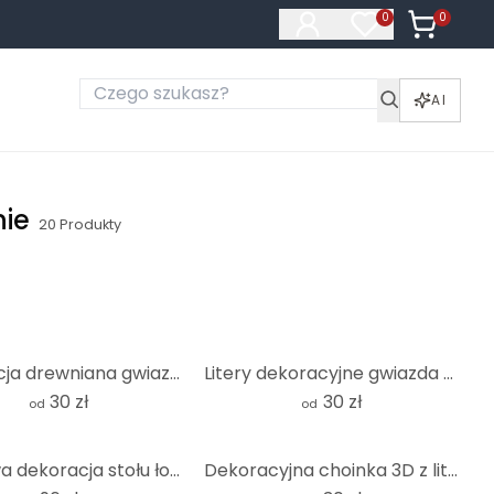
0
Produkty 
0
Produkty na liś
AI
nie
20
Produkty
Dekoracja drewniana gwiazda 02
Litery dekoracyjne gwiazda 3D
30 zł
30 zł
od
od
Akrylowa dekoracja stołu łoś - zestaw 2 sztuk
Dekoracyjna choinka 3D z literami