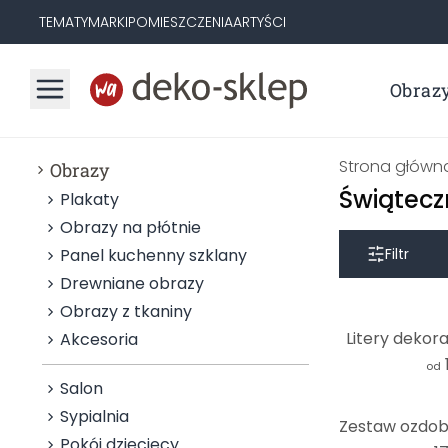
TEMATY
MARKI
POMIESZCZENIA
ARTYŚCI
Obraz
Strona główn
Obrazy
Świątecz
Plakaty
Obrazy na płótnie
Panel kuchenny szklany
Filtr
Drewniane obrazy
Obrazy z tkaniny
Litery dekor
Akcesoria
od
Salon
Sypialnia
Pokój dziecięcy