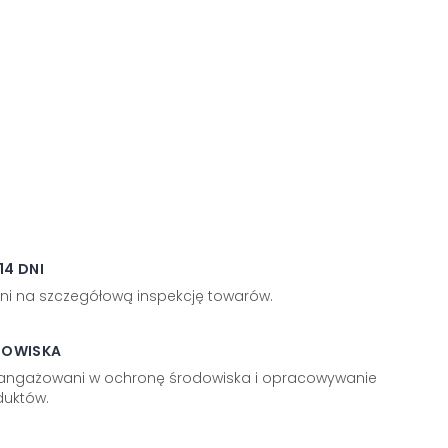
4 DNI
ni na szczegółową inspekcję towarów.
DOWISKA
aangażowani w ochronę środowiska i opracowywanie
uktów.