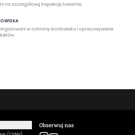
ni na szczegółową inspekcję towarów.
DOWISKA
aangażowani w ochronę środowiska i opracowywanie
uktów.
Obserwuj nas
owe (OWH)