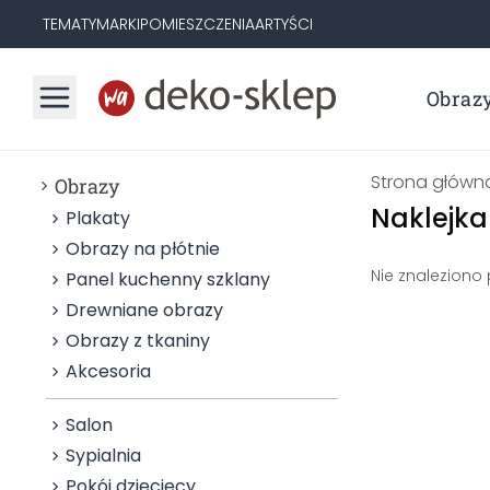
TEMATY
MARKI
POMIESZCZENIA
ARTYŚCI
Obraz
Strona główn
Obrazy
Naklejka
Plakaty
Obrazy na płótnie
Nie znaleziono
Panel kuchenny szklany
Drewniane obrazy
Obrazy z tkaniny
Akcesoria
Salon
Sypialnia
Pokój dziecięcy