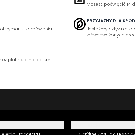
Możesz poświęcić 14 d
PRZYJAZNY DLA ŚRO
otrzymaniu zamówienia.
Jesteśmy aktywnie z
zrównoważonych prod
eż płatność na fakturę.
Informacja
 klejenia i montażu
Ogólne Warunki Handl