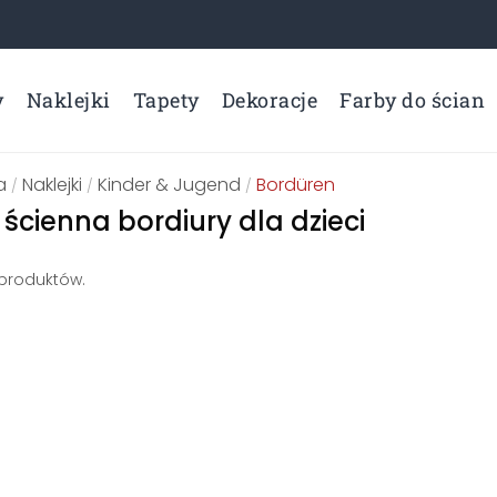
y
Naklejki
Tapety
Dekoracje
Farby do ścian
a
Naklejki
Kinder & Jugend
Bordüren
/
/
/
 ścienna bordiury dla dzieci
 produktów.