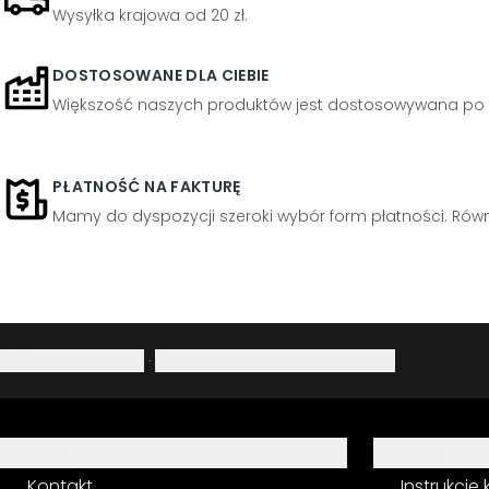
Wysyłka krajowa od 20 zł.
DOSTOSOWANE DLA CIEBIE
Większość naszych produktów jest dostosowywana po 
PŁATNOŚĆ NA FAKTURĘ
Mamy do dyspozycji szeroki wybór form płatności. Równi
Polityka prywatności
·
Prawo do odstąpienia od umowy
Pomoc
Usługa
Kontakt
Instrukcje