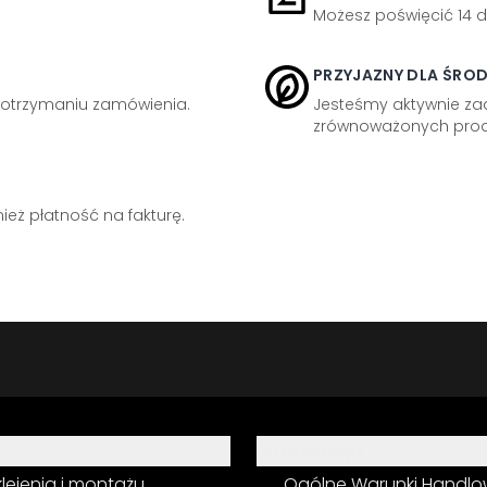
Możesz poświęcić 14 d
PRZYJAZNY DLA ŚRO
otrzymaniu zamówienia.
Jesteśmy aktywnie z
zrównoważonych prod
eż płatność na fakturę.
Informacja
 klejenia i montażu
Ogólne Warunki Handl