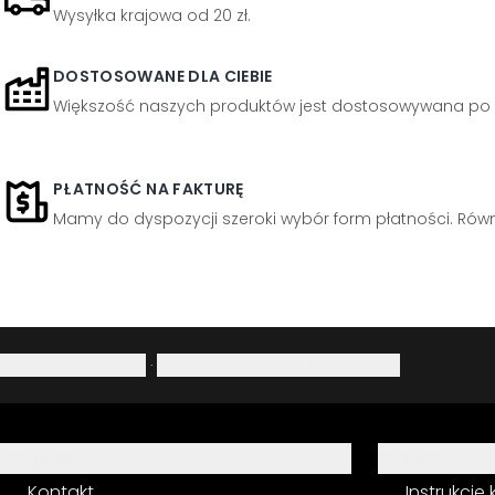
Wysyłka krajowa od 20 zł.
DOSTOSOWANE DLA CIEBIE
Większość naszych produktów jest dostosowywana po 
PŁATNOŚĆ NA FAKTURĘ
Mamy do dyspozycji szeroki wybór form płatności. Równi
Polityka prywatności
·
Prawo do odstąpienia od umowy
Pomoc
Usługa
Kontakt
Instrukcje