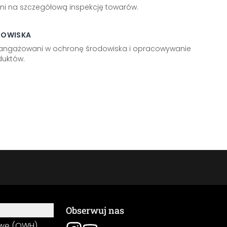
ni na szczegółową inspekcję towarów.
DOWISKA
aangażowani w ochronę środowiska i opracowywanie
uktów.
Obserwuj nas
owe (OWH)