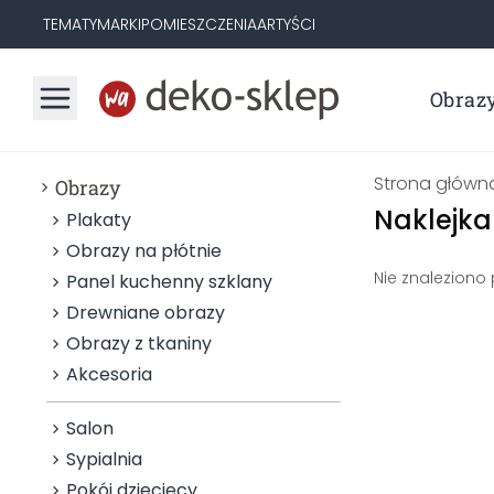
TEMATY
MARKI
POMIESZCZENIA
ARTYŚCI
Obraz
Strona główn
Obrazy
Naklejka
Plakaty
Obrazy na płótnie
Nie znaleziono
Panel kuchenny szklany
Drewniane obrazy
Obrazy z tkaniny
Akcesoria
Salon
Sypialnia
Pokój dziecięcy