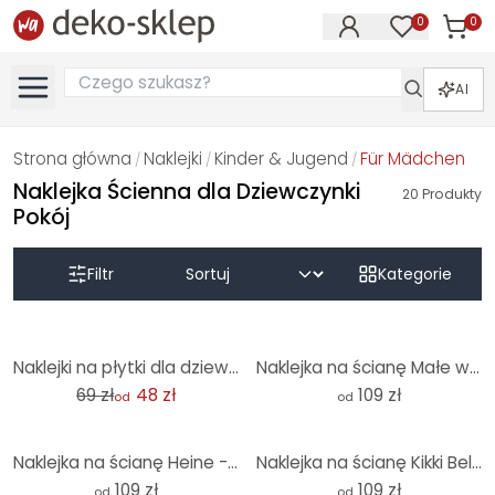
0
0
Produk
Produkty na
AI
Strona główna
Naklejki
Kinder & Jugend
Für Mädchen
/
/
/
Naklejka Ścienna dla Dziewczynki
20
Produkty
Pokój
Filtr
Kategorie
-31%
Naklejki na płytki dla dziewczynki w kolorze różowym - zestaw 12 sztuk
Naklejka na ścianę Małe wróżki nad różowymi chmurami - Oliver Robins - Okrągła
69 zł
48 zł
109 zł
od
od
Naklejka na ścianę Heine - Magiczny jednorożec - Astro Cruise - Okrągła
Naklejka na ścianę Kikki Belle - zatoka piratów - okrągła
109 zł
109 zł
od
od