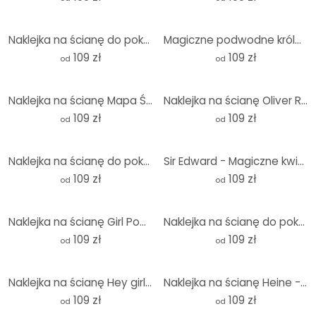
Naklejka na ścianę do pokoju dziecięcego Loske - Calineczka 01 - Okrągła
Magiczne podwodne królestwo syren - Naklejka na ścianę - dla dzieci - Oliver Robins - Okrągła
109 zł
109 zł
od
od
Naklejka na ścianę Mapa Świata - Brązowa - Okrągła
Naklejka na ścianę Oliver Robins - Play street - Round
109 zł
109 zł
od
od
Naklejka na ścianę do pokoju dziecięcego Happy tiger cub - Magnusson - Round
Sir Edward - Magiczne kwiaty na wiosnę - Okrągły
109 zł
109 zł
od
od
Naklejka na ścianę Girl Power retro napis fioletowy - okrągła
Naklejka na ścianę do pokoju dziecięcego Kikki Belle - Cheeky monkeys - Round
109 zł
109 zł
od
od
Naklejka na ścianę Hey girl you rock - okrągła
Naklejka na ścianę Heine - Dziecko przytula Ziemię - Astro Cruise - Okrągła
109 zł
109 zł
od
od