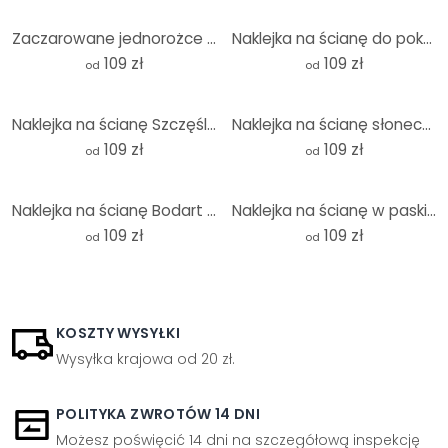
Zaczarowane jednorożce z kwiatami wiśni - Naklejka na ścianę - Kikki Belle - Okrągła
Naklejka na ścianę do pokoju dziecięcego tęcza boho - okrągła
109 zł
109 zł
od
od
Naklejka na ścianę Szczęśliwy deszcz w pastelowych kolorach - Lizbona - Okrągła
Naklejka na ścianę słoneczny las z jeleniami - DigitalArtsi - Round
109 zł
109 zł
od
od
Naklejka na ścianę Bodart - Jednorożce są prawdziwe - Okrągła
Naklejka na ścianę w paski - Kolorowa lekkość na okrągło - uplusmestudio
109 zł
109 zł
od
od
KOSZTY WYSYŁKI
Wysyłka krajowa od 20 zł.
POLITYKA ZWROTÓW 14 DNI
Możesz poświęcić 14 dni na szczegółową inspekcję