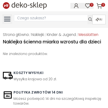
0
0
Produk
Produkty na
AI
Strona główna
Naklejki
Kinder & Jugend
Messlatten
/
/
/
Naklejka ścienna miarka wzrostu dla dzieci
Nie znaleziono produktów.
KOSZTY WYSYŁKI
Wysyłka krajowa od 20 zł.
POLITYKA ZWROTÓW 14 DNI
Możesz poświęcić 14 dni na szczegółową inspekcję
towarów.