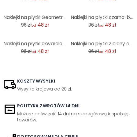
-50%
-50%
Naklejki na płytki Geometryczny wzór z kwiatami - Treechild - Zestaw 12 sztuk
Naklejki na płytki czarno-beżowe ornamenty - Treechild - zestaw 12 sztuk
96 zł
48 zł
96 zł
48 zł
od
od
-50%
-50%
Naklejki na płytki akwarelowe kwiaty niebieskie - Treechild - zestaw 12 sztuk
Naklejki na płytki Zielony akwarelowy wzór w jodełkę - Treechild - Zestaw 12 sztuk
96 zł
48 zł
96 zł
48 zł
od
od
KOSZTY WYSYŁKI
Wysyłka krajowa od 20 zł.
POLITYKA ZWROTÓW 14 DNI
Możesz poświęcić 14 dni na szczegółową inspekcję
towarów.
DOSTOSOWANE DLA CIEBIE