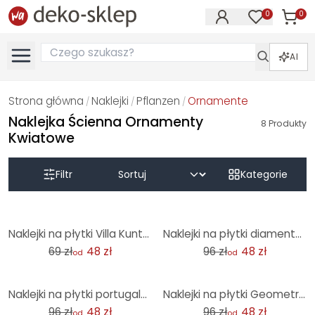
0
0
Produk
Produkty na
AI
Strona główna
Naklejki
Pflanzen
Ornamente
/
/
/
Naklejka Ścienna Ornamenty
8
Produkty
Kwiatowe
Filtr
Kategorie
-31%
-50%
Naklejki na płytki Villa Kunterbunt - zestaw 12 sztuk
Naklejki na płytki diamentowy wzór turkusowo-różowy - Treechild - zestaw 12 sztuk
69 zł
48 zł
96 zł
48 zł
od
od
-50%
-50%
Naklejki na płytki portugalski wzór Azulejo - Treechild - Zestaw 12 sztuk
Naklejki na płytki Geometryczne ornamenty w kolorze czarno-beżowym - Treechild - zestaw 12 sztuk
96 zł
48 zł
96 zł
48 zł
od
od