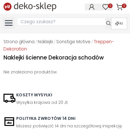
0
0
Produk
Produkty na
AI
Strona główna
Naklejki
Sonstige Motive
Treppen-
/
/
/
Dekoration
Naklejki ścienne Dekoracja schodów
Nie znaleziono produktów.
KOSZTY WYSYŁKI
Wysyłka krajowa od 20 zł.
POLITYKA ZWROTÓW 14 DNI
Możesz poświęcić 14 dni na szczegółową inspekcję