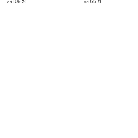
109 zł
65 zł
od
od