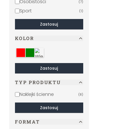
Osobistości
(
7
)
Sport
(
1
)
Zastosuj
KOLOR
Czerwony
Zielony
Wielokolorowe
Zastosuj
TYP PRODUKTU
Naklejki ścienne
(
8
)
Zastosuj
FORMAT