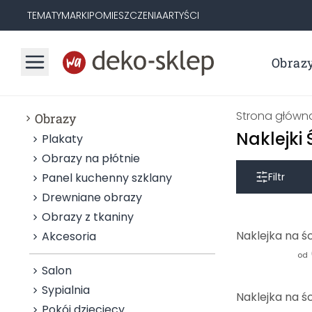
TEMATY
MARKI
POMIESZCZENIA
ARTYŚCI
Obraz
Strona główn
Obrazy
Naklejki 
Plakaty
Obrazy na płótnie
Panel kuchenny szklany
Filtr
Drewniane obrazy
Obrazy z tkaniny
Akcesoria
od
Salon
Sypialnia
Pokój dziecięcy