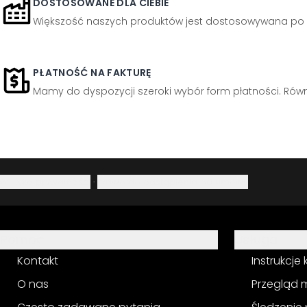
DOSTOSOWANE DLA CIEBIE
Większość naszych produktów jest dostosowywana po 
PŁATNOŚĆ NA FAKTURĘ
Mamy do dyspozycji szeroki wybór form płatności. Równi
Polityka prywatności
·
Prawo do odstąpienia od umowy
Pomoc
Usługa
Kontakt
Instrukcje
O nas
Przegląd 