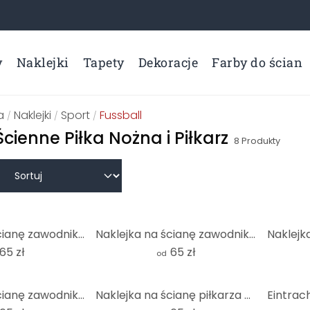
y
Naklejki
Tapety
Dekoracje
Farby do ścian
a
Naklejki
Sport
Fussball
/
/
/
Ścienne Piłka Nożna i Piłkarz
8
Produkty
Naklejka na ścianę zawodnik FC Bayern Harry Kane 2025/26
Naklejka na ścianę zawodnik FC Bayern Michael Olise 2025/26
65 zł
65 zł
od
Naklejka na ścianę zawodnika FC Bayern Joshua Kimmich 2025/26
Naklejka na ścianę piłkarza FC Bayern Luisa Diaza 2025/26