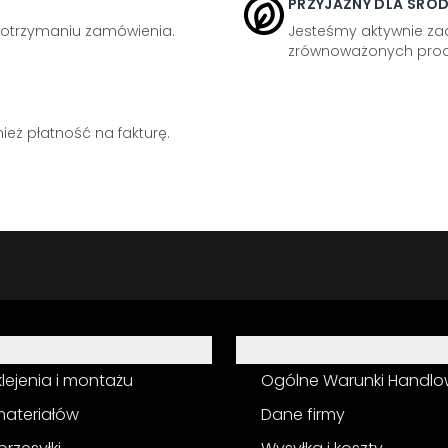
PRZYJAZNY DLA ŚRO
otrzymaniu zamówienia.
Jesteśmy aktywnie z
zrównoważonych prod
eż płatność na fakturę.
Informacja
 klejenia i montażu
Ogólne Warunki Handl
materiałów
Dane firmy