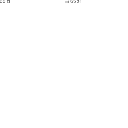
65 zł
65 zł
od