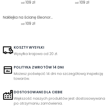
109 zł
109 zł
od
od
Naklejka na ścianę Eleonora - Love brushstrokes - Round
109 zł
od
KOSZTY WYSYŁKI
Wysyłka krajowa od 20 zł.
POLITYKA ZWROTÓW 14 DNI
Możesz poświęcić 14 dni na szczegółową inspekcję
towarów.
DOSTOSOWANE DLA CIEBIE
Większość naszych produktów jest dostosowywana
po otrzymaniu zamówienia.