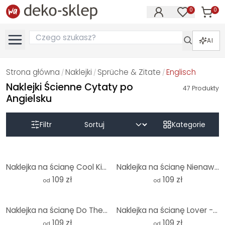
0
0
Produk
Produkty na
AI
Strona główna
Naklejki
Sprüche & Zitate
Englisch
/
/
/
Naklejki Ścienne Cytaty po
47
Produkty
Angielsku
Filtr
Kategorie
Naklejka na ścianę Cool Kids Club Kolorowe kwiaty - Treechild - okrągła
Naklejka na ścianę Nienawidzę porannych ludzi - Szop - Magnusson - Okrągła
109 zł
109 zł
od
od
Naklejka na ścianę Do The Things That Matter - Prints by Ayleen - Round
Naklejka na ścianę Lover - inspirowana Taylor Swift - Round
109 zł
109 zł
od
od