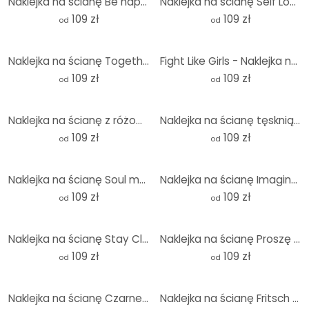
Naklejka na ścianę Be happy w kolorze brzoskwiniowym - okrągła
Naklejka na ścianę Self Love Club Pink - Prints by Ayleen - Round
109 zł
109 zł
od
od
Naklejka na ścianę Together Sisterhood Floral Hands - okrągła
Fight Like Girls - Naklejka na ścianę Feminist Power
109 zł
109 zł
od
od
Naklejka na ścianę z różowym sercem Feminist AF - okrągła
Naklejka na ścianę tęskniąca za plażą i morzem - Soley - Round
109 zł
109 zł
od
od
Naklejka na ścianę Soul meets vinyl - Muzyka dla duszy - Harrison - Round
Naklejka na ścianę Imagine Peace - Two for peace and hope - Retrodrome - Round
109 zł
109 zł
od
od
Naklejka na ścianę Stay Classy Sassy and a Bit Bad Assy - Wilson - Round
Naklejka na ścianę Proszę opuścić o 9 - Fritsch - Runda
109 zł
109 zł
od
od
Naklejka na ścianę Czarne pociągnięcia pędzla - Imagine Yoko - Treechild - Okrągła
Naklejka na ścianę Fritsch - Przyjazne powitanie - Okrągła