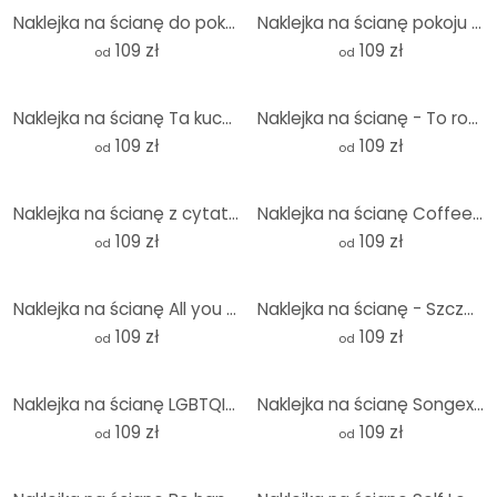
Naklejka na ścianę do pokoju dziecięcego Kapibara na Rolce - Powiedzenie Flow - Okrągła
Naklejka na ścianę pokoju dziecięcego tęczowy robot Sleep Laugh Create - Treechild - okrągła
109 zł
109 zł
od
od
Naklejka na ścianę Ta kuchnia jest do tańczenia - Ohkimiko - Okrągła
Naklejka na ścianę - To rodzaj magii - Round
109 zł
109 zł
od
od
Naklejka na ścianę z cytatem z filmu Diuna - Strach jest zabójcą umysłu - Round
Naklejka na ścianę Coffee Lover - okrągła
109 zł
109 zł
od
od
Naklejka na ścianę All you need is sleep - okrągła
Naklejka na ścianę - Szczęśliwe miejsce - Okrągła
109 zł
109 zł
od
od
Naklejka na ścianę LGBTQIA+ Love Rainbow - okrągła
Naklejka na ścianę Songext I said a hip hop - Round
109 zł
109 zł
od
od