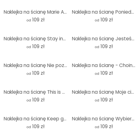
Naklejka na ścianę Marie Antoinette: Nigdy tego nie powiedziałam - Grace Digital Art - Round
Naklejka na ścianę Poniedziałkowy nastrój - Króliczek w poniedziałkowy poranek - Korenkova - Round
109 zł
109 zł
od
od
Naklejka na ścianę Stay inspired - okrągła
Naklejka na ścianę Jesteśmy rodziną - Dziecko na drzewie - Okrągła
109 zł
109 zł
od
od
Naklejka na ścianę Nie pozwól idiotom zepsuć Ci dnia - Prints by Ayleen - Round
Naklejka na ścianę - Choinka typograficzna okrągła - Blursbyai
109 zł
109 zł
od
od
Naklejka na ścianę This is my happy place with heart - Fritsch - Round
Naklejka na ścianę Moje ciało mój wybór - okrągła
109 zł
109 zł
od
od
Naklejka na ścianę Keep going keep growing - Round
Naklejka na ścianę Wybierając mnie codziennie - Okrągła
109 zł
109 zł
od
od