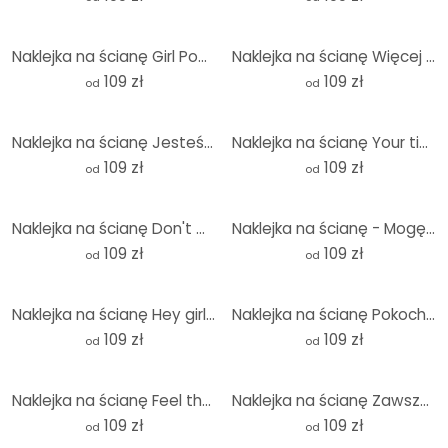
Naklejka na ścianę Girl Power retro napis fioletowy - okrągła
Naklejka na ścianę Więcej Espresso mniej Depresso - Fritsch - Okrągła
109 zł
109 zł
od
od
Naklejka na ścianę Jesteś piękna - okrągła
Naklejka na ścianę Your time is now - Round
109 zł
109 zł
od
od
Naklejka na ścianę Don't Quit Do it - Round
Naklejka na ścianę - Mogę kupić sobie kwiaty - Okrągła
109 zł
109 zł
od
od
Naklejka na ścianę Hey girl you rock - okrągła
Naklejka na ścianę Pokochaj siebie - okrągła
109 zł
109 zł
od
od
Naklejka na ścianę Feel the magic - okrągła
Naklejka na ścianę Zawsze patrz na jasną stronę - hasło motywacyjne - KsanaKalpa - okrągła
109 zł
109 zł
od
od