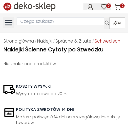
0
0
Produk
Produkty na
AI
Strona główna
Naklejki
Sprüche & Zitate
Schwedisch
/
/
/
Naklejki Ścienne Cytaty po Szwedzku
Nie znaleziono produktów.
KOSZTY WYSYŁKI
Wysyłka krajowa od 20 zł.
POLITYKA ZWROTÓW 14 DNI
Możesz poświęcić 14 dni na szczegółową inspekcję
towarów.