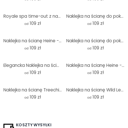
Royale spa time-out z naklejką na ścianę w panterkę - Rahner - Round
Naklejka na ścianę do pokoju dziecięcego - Kolorowe dinozaury w dżungli - Bonne Müller - Okrągła
109 zł
109 zł
od
od
Naklejka na ścianę Heine - Potężny lew na rozgwieżdżonym niebie - Astro Cruise - Round
Naklejka na ścianę do pokoju dziecięcego Happy tiger cub - Magnusson - Round
109 zł
109 zł
od
od
Elegancka Naklejka na ścianę z gepardem w okularach przeciwsłonecznych - Oltmanns - Okrągła
Naklejka na ścianę Heine - Tygrys na rozgwieżdżonym niebie - Okrągła
109 zł
109 zł
od
od
Naklejka na ścianę Treechild - Mały lew - Okrągła
Naklejka na ścianę Wild Leopard - Animal Print - Tunaboylu - Round
109 zł
109 zł
od
od
KOSZTY WYSYŁKI