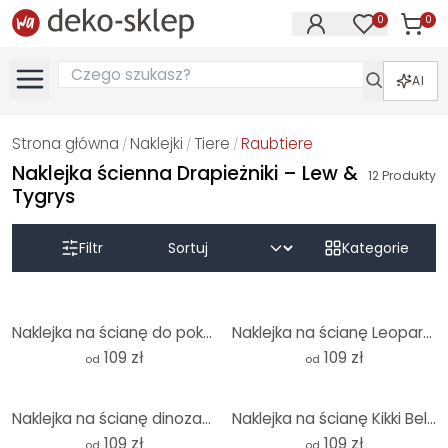
0
0
Produk
Produkty na
AI
Strona główna
Naklejki
Tiere
Raubtiere
/
/
/
Naklejka ścienna Drapieżniki – Lew &
12
Produkty
Tygrys
Filtr
Kategorie
Naklejka na ścianę do pokoju dziecięcego - Oliver Robins - Śliczne zwierzęta pod palmami - Okrągła
Naklejka na ścianę Leopard w szmaragdowozielonej dżungli - Manovski - Round
109 zł
109 zł
od
od
Naklejka na ścianę dinozaura T-Rex: Dzikie oblicze prehistorii - Jaszke - Round
Naklejka na ścianę Kikki Belle - Forest search picture - Round
109 zł
109 zł
od
od