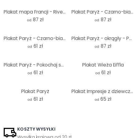
Plakat mapa Francji - Rivers - Okrągły
Plakat Paryż - Czarno-biały - Okrągły - Pokochaj swoje miasto
87 zł
87 zł
od
od
Plakat Paryż - Czarno-biały - Pokochaj swoje miasto
Plakat Paryż - okrągły - Pokochaj swoje miasto
61 zł
87 zł
od
od
Plakat Paryż - Pokochaj swoje miasto
Plakat Wieża Eiffla
61 zł
61 zł
od
od
Plakat Paryż
Plakat Impresje z dziewczęcego życia
61 zł
65 zł
od
od
KOSZTY WYSYŁKI
Wysyłka krajowa od 20 zł.