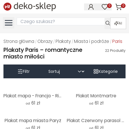
0
0
Produk
Produkty na
AI
Strona główna
Obrazy
Plakaty
Miasta i podróże
Paris
/
/
/
/
Plakaty Paris – romantyczne
22
Produkty
miasto miłości
Filtr
Kategorie
Plakat mapa - Francja - Rivers
Plakat Montmartre
61 zł
61 zł
od
od
Plakat mapa miasta Paryż
Plakat Czerwony parasol w Paryżu Akwarela
61 zł
61 zł
od
od