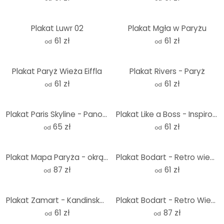
Plakat Luwr 02
Plakat Mgła w Paryżu
61 zł
61 zł
od
od
Plakat Paryż Wieża Eiffla
Plakat Rivers - Paryż
61 zł
61 zł
od
od
Plakat Paris Skyline - Panorama
Plakat Like a Boss - Inspirowany Caillebotte - Młody mężczyzna przy oknie
65 zł
61 zł
od
od
Plakat Mapa Paryża - okrągły
Plakat Bodart - Retro wieża Eiffla z tęczą
87 zł
61 zł
od
od
Plakat Zamart - Kandinsky spotyka paryską wieżę Eiffla
Plakat Bodart - Retro Wieża Eiffla z tęczą - Okrągły
61 zł
87 zł
od
od