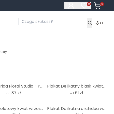
0
Produkty 
0
Produkty na liś
AI
ukty
Plakat Frida Floral Studio - Portret Fridy - Okrągły
Plakat Delikatny blask kwiatów - Treechild
87 zł
61 zł
od
od
Plakat fioletowy kwiat wrzosu w ciepłym świetle - Annie
Plakat Delikatna orchidea w kolorze fioletowym - Treechild