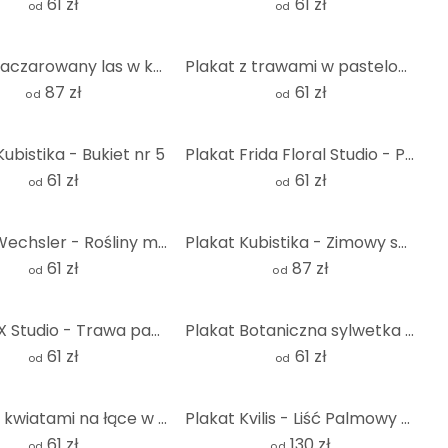
61 zł
61 zł
od
od
Plakat zaczarowany las w kolorze granatowym - DigitalArtsi - Round
Plakat z trawami w pastelowych kolorach - Treechild
87 zł
61 zł
od
od
Kubistika - Bukiet nr 5
Plakat Frida Floral Studio - Portret Frida
61 zł
61 zł
od
od
Plakat Wechsler - Rośliny martwa natura agawa jesienią
Plakat Kubistika - Zimowy sen - Okrągły
61 zł
87 zł
od
od
Plakat 1X Studio - Trawa pampasowa
Plakat Botaniczna sylwetka z artystyczną geometrią - Costa
61 zł
61 zł
od
od
Plakat z kwiatami na łące w stylu vintage - Lola Peacock
Plakat Kvilis - Liść Palmowy - Okrągły
61 zł
130 zł
od
od