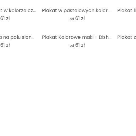
Wazony Plakat w kolorze czarnym i pomarańczowym - Kubistika
Plakat w pastelowych kolorach
61 zł
61 zł
od
Plakat Kobieta na polu słoneczników - Goed Blauw
Plakat Kolorowe maki - Disher
61 zł
61 zł
od