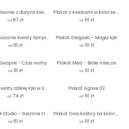
Plakat Piwonie z dużymi kwiatami - SpaceFrog Designs - Okrągły
Plakat z kwiatami w kolorze beżowym - Bloomery Decor
87 zł
61 zł
od
od
Plakat Suszone kwiaty lampionów - Disher
Plakat Delgado - Magia łąki
61 zł
61 zł
od
od
 Swapnil - Czas wolny
Plakat Melz - Białe mlecze
61 zł
61 zł
od
od
Plakat Kwiaty dzikiej łąki w świetle słońca - Talen
Plakat Agave 02
74 zł
61 zł
od
od
Plakat 1X Studio - Suszone trawy
Plakat Dwa kolibry na kolorowej kwiatowej łące - Goed Blauw
61 zł
61 zł
od
od