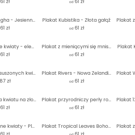
61 zł
61 zł
od
Plakat van Gogha - Jesienny kwiat migdałowca
Plakat Kubistika - Złota gałąź
61 zł
61 zł
od
Plakat suszone kwiaty - elegancja przemijania - Treechild
Plakat z mieniącymi się mniszkami lekarskimi - Treechild
Plakat 
61 zł
61 zł
od
Plakat bukiet suszonych kwiatów okrągły - Treechild
Plakat Rivers - Nowa Zelandia
87 zł
61 zł
od
Plakat gałązka kwiatu na złotym tle - Paksoylu
Plakat przyrodniczy perły rosy na mleczach - Treechild
61 zł
61 zł
od
Plakat Delikatne kwiaty - Plakat z kwiatami - Treechild
Plakat Tropical Leaves Boho - Haase
61 zł
61 zł
od