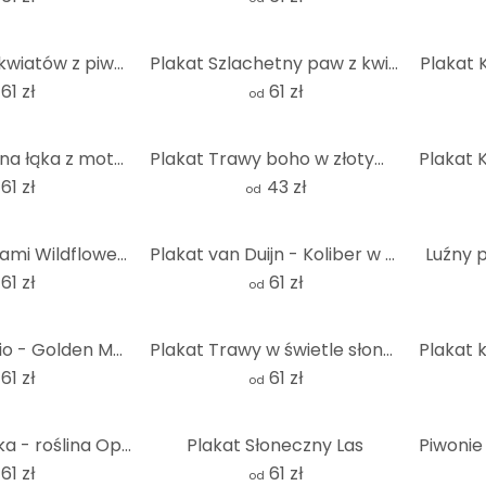
Plakat Bukiet kwiatów z piwoniami - UN Designs
Plakat Szlachetny paw z kwiatami - Haase
Plakat 
61 zł
61 zł
od
Plakat wiosenna łąka z motylami - UN Designs
Plakat Trawy boho w złotym świetle - Treechild
61 zł
43 zł
od
Plakat z kwiatami Wildflowers w kredowym kolorze Greige - Bloomery Decor
Plakat van Duijn - Koliber w magii różowych kwiatów
Luźny p
61 zł
61 zł
od
Plakat 1X Studio - Golden Monstera
Plakat Trawy w świetle słonecznym
61 zł
61 zł
od
Plakat Kubistika - roślina Ophelia
Plakat Słoneczny Las
61 zł
61 zł
od