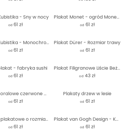
Kubistika - Sny w nocy
Plakat Monet - ogród Moneta w Vétheuil
61 zł
61 zł
od
od
Plakat Kubistika - Monochromatica
Plakat Dürer - Rozmiar trawy
61 zł
61 zł
od
od
lakat - fabryka sushi
Plakat Filigranowe Liście Beżowy - Treechild
61 zł
43 zł
od
od
Plakat koralowe czerwone maki - Treechild
Plakaty drzew w lesie
61 zł
61 zł
od
od
Piwonie plakatowe o rozmiarach kwiatów - SpaceFrog Designs
Plakat van Gogh Design - Kwiat migdałowca
61 zł
61 zł
od
od