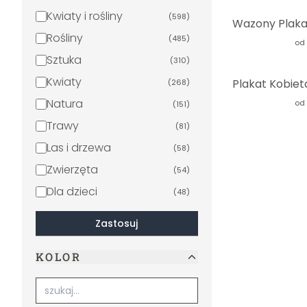
Kwiaty i rośliny
(
598
)
Rośliny
(
485
)
od
Sztuka
(
310
)
Kwiaty
(
268
)
Natura
od
(
151
)
Trawy
(
81
)
Las i drzewa
(
58
)
Zwierzęta
(
54
)
Dla dzieci
(
48
)
Palmy
(
46
)
Zastosuj
Dżungla
(
41
)
KOLOR
Czarno-biały
(
34
)
Boho
(
30
)
Krajobrazy
(
20
)