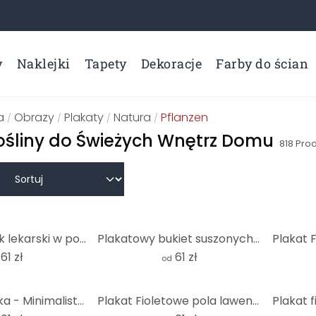
y
Naklejki
Tapety
Dekoracje
Farby do ścian
a
Obrazy
Plakaty
Natura
Pflanzen
/
/
/
/
ośliny do Świeżych Wnętrz Domu
818
Prod
Plakat Mniszek lekarski w porannej rosie - Treechild
Plakatowy bukiet suszonych kwiatów - Treechild
61 zł
61 zł
od
Plakat Kubistika - Minimalistyczne rośliny
Plakat Fioletowe pola lawendy o zachodzie słońca - Cevik