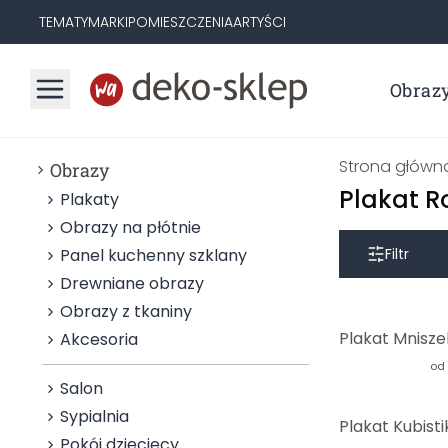
TEMATY
MARKI
POMIESZCZENIA
ARTYŚCI
Obraz
Strona główn
Obrazy
Plakat R
Plakaty
Obrazy na płótnie
Panel kuchenny szklany
Filtr
Drewniane obrazy
Obrazy z tkaniny
Akcesoria
od
Salon
Sypialnia
Pokój dziecięcy