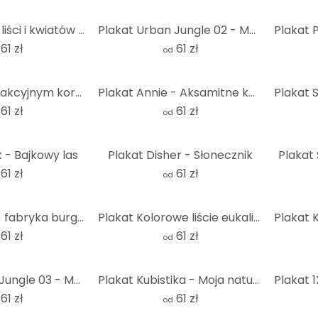
Plakat Taniec liści i kwiatów - Ristova
Plakat Urban Jungle 02 - Monstera Deliciosa
61 zł
61 zł
od
Plakat z abstrakcyjnym koralowcem Matisse'a - Costa
Plakat Annie - Aksamitne kwiaty
61 zł
61 zł
od
k - Bajkowy las
Plakat Disher - Słonecznik
Plakat
61 zł
61 zł
od
Luźny plakat - fabryka burgerów
Plakat Kolorowe liście eukaliptusa - Sisi & Seb
61 zł
61 zł
od
Plakat Urban Jungle 03 - Monstera Deliciosa
Plakat Kubistika - Moja natura
61 zł
61 zł
od