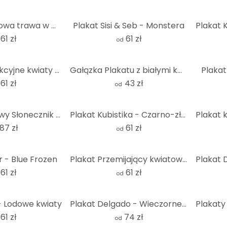
Plakat Wydmowa trawa w wieczornym słońcu - Treechild
Plakat Sisi & Seb - Monstera
61 zł
61 zł
od
Plakat abstrakcyjne kwiaty w stylu retro - Treechild
Gałązka Plakatu z białymi kwiatami wiśni - Sisi & Seb
Plakat
61 zł
43 zł
od
Plakat kwiatowy Słonecznik - Okrągły - Disher
Plakat Kubistika - Czarno-złoty eukaliptus
87 zł
61 zł
od
r - Blue Frozen
Plakat Przemijający kwiatowy splendor - Treechild
61 zł
61 zł
od
- Lodowe kwiaty
Plakat Delgado - Wieczorne światło
61 zł
74 zł
od