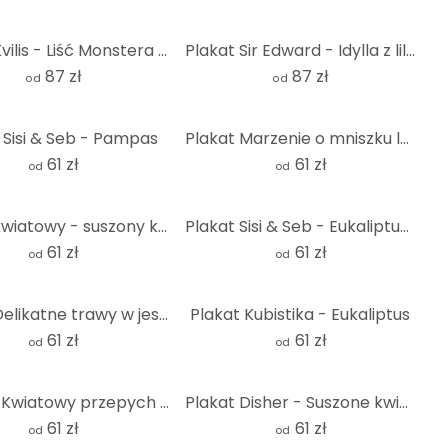
Plakat Kvilis - Liść Monstera - Okrągły
Plakat Sir Edward - Idylla z lilią wodną w pastelach - Okrągły
87 zł
87 zł
od
od
 Sisi & Seb - Pampas
Plakat Marzenie o mniszku lekarskim na wiosnę - Paksoylu
61 zł
61 zł
od
od
Plakat kwiatowy - suszony kwiat w kolorze kremowym - Treechild
Plakat Sisi & Seb - Eukaliptus: Kilka gałęzi
61 zł
61 zł
od
od
Plakat Delikatne trawy w jesiennym świetle - Collins
Plakat Kubistika - Eukaliptus
61 zł
61 zł
od
od
Plakaty Kwiatowy przepych w ciepłych pastelowych odcieniach | Plakaty kwiaty - Paksoylu
Plakat Disher - Suszone kwiaty
61 zł
61 zł
od
od