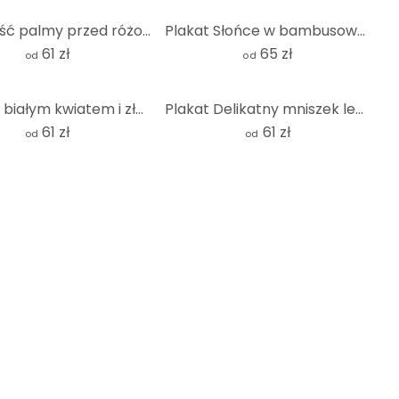
Plakat liść palmy przed różową ścianą - Böhmer
Plakat Słońce w bambusowym lesie - Panorama
61 zł
65 zł
od
od
Plakat z białym kwiatem i złotymi liśćmi - Arty Guava
Plakat Delikatny mniszek lekarski
61 zł
61 zł
od
od