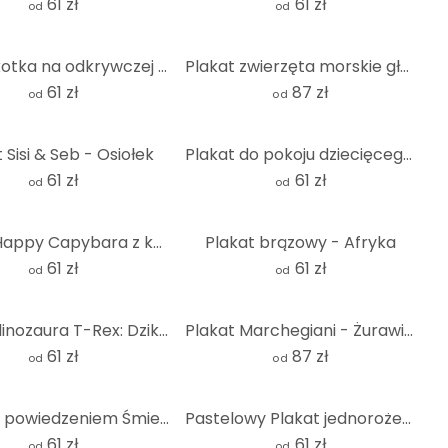
61 zł
61 zł
od
od
Plakat kotka na odkrywczej wycieczce
Plakat zwierzęta morskie głęboko w oceanie - Oliver Robins
61 zł
87 zł
od
od
 Sisi & Seb - Osiołek
Plakat do pokoju dziecięcego słodkie zwierzęta w lesie - Kvilis
61 zł
61 zł
od
od
Plakat Happy Capybara z kciukami w górę
Plakat brązowy - Afryka
61 zł
61 zł
od
od
Plakat dinozaura T-Rex: Dzikie oblicze czasów prehistorycznych - Jaszke
Plakat Marchegiani - Żurawie w zaśnieżonym krajobrazie - Okrągły
61 zł
87 zł
od
od
Plakat z powiedzeniem Śmieszna kapibara - Powiedzenie z życia kapibary
Pastelowy Plakat jednorożec z tęczą | Magiczne mityczne stworzenie dla dzieci
61 zł
61 zł
od
od