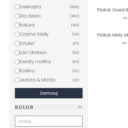
Zwierzęta
(
866
)
Dla dzieci
(
463
)
od
Natura
(
193
)
Czarno-biały
(
112
)
Sztuka
od
(
87
)
Las i drzewa
(
59
)
Kwiaty i rośliny
(
53
)
Rośliny
(
32
)
Jeziora & Morza
(
23
)
Krajobrazy
(
22
)
Zastosuj
Dżungla
(
21
)
KOLOR
Palmy
(
20
)
Powiedzenia
(
20
)
Kwiaty
(
16
)