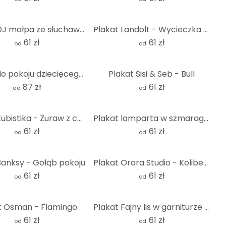
Plakat DJ małpa ze słuchawkami - Magnusson
Plakat Landolt - Wycieczka w góry
61 zł
61 zł
od
od
Plakat do pokoju dziecięcego - Oliver Robins - Kolorowa farma ze zwierzętami
Plakat Sisi & Seb - Bull
87 zł
61 zł
od
od
Plakat Kubistika - Żuraw z czerwonym słońcem
Plakat lamparta w szmaragdowej dżungli - Manovski
61 zł
61 zł
od
od
Banksy - Gołąb pokoju
Plakat Orara Studio - Koliber i kwiat - złota roślina
61 zł
61 zł
od
od
t Osman - Flamingo
Plakat Fajny lis w garniturze - Magnusson
61 zł
61 zł
od
od