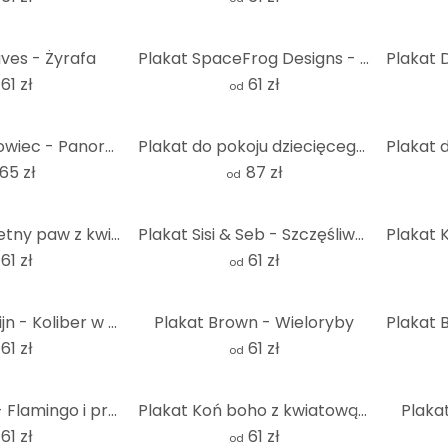
ves - Żyrafa
Plakat SpaceFrog Designs - Złota ośmiornica
61 zł
61 zł
od
Plakat Stado owiec - Panorama
Plakat do pokoju dziecięcego Oliver Robins - Śliczne zwierzęta w lesie
65 zł
87 zł
od
Plakat Szlachetny paw z kwiatami - Haase
Plakat Sisi & Seb - Szczęśliwa żyrafa
61 zł
61 zł
od
Plakat van Duijn - Koliber w magii różowych kwiatów
Plakat Brown - Wieloryby
Plakat 
61 zł
61 zł
od
Plakat Loose - Flamingo i przyjaciele
Plakat Koń boho z kwiatową grzywą | Portret konia do pokoju dziecięcego
Plaka
61 zł
61 zł
od