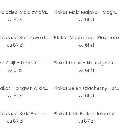
Plakat dla dzieci Mała żyrafa - Magnusson
Plakat Mała Małpka - Magnusson
61 zł
61 zł
od
od
Plakat dla dzieci Kolorowe dinozaury w dżungli - Bonne Müller - Okrągły
Plakat Nicebleed - Playmate
87 zł
61 zł
od
od
at Guijt - Lampart
Plakat Loose - Nic nie jest niemożliwe
61 zł
61 zł
od
od
Luźny plakat - pingwin w klapkach
Plakat Jeleń szlachetny - strażnik lasu - van Duijn
61 zł
61 zł
od
od
Plakat dla dzieci Kikki Belle - Raj w dżungli
Plakat Kikki Belle - Jeleń latem
87 zł
87 zł
od
od