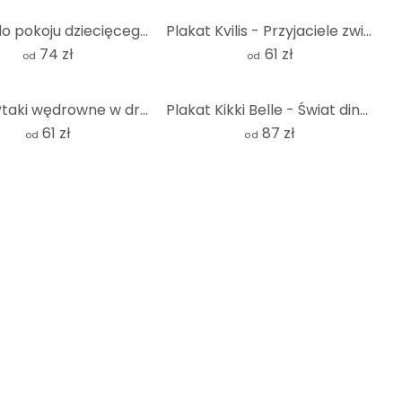
Plakat do pokoju dziecięcego podwodna przygoda z morskimi zwierzętami - Niebieski - Oliver Robins
Plakat Kvilis - Przyjaciele zwierząt w lesie
74 zł
61 zł
od
od
Plakat Ptaki wędrowne w drodze na południe - Kubistika
Plakat Kikki Belle - Świat dinozaurów
61 zł
87 zł
od
od