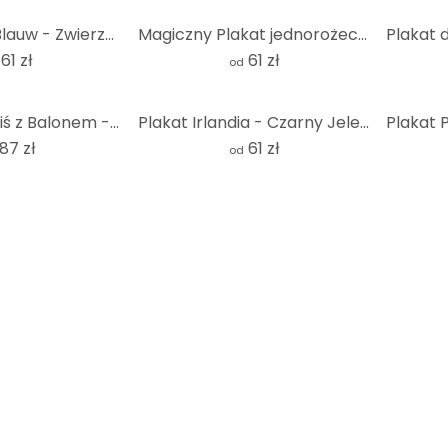
Plakat Goed Blauw - Zwierzęta przy wodopoju
Magiczny Plakat jednorożec ze skrzydłami | mityczne stworzenie w pastelowych kolorach dla dzieci
61 zł
61 zł
od
Plakat Mały Miś z Balonem - Magnusson - Okrągły
Plakat Irlandia - Czarny Jeleń - Schwarzer Hirsch
87 zł
61 zł
od