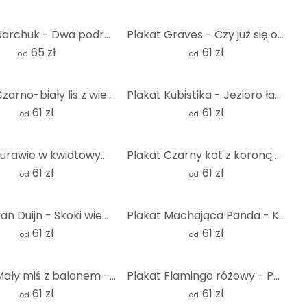
Plakat Narchuk - Dwa podróżujące żółwie
Plakat Graves - Czy już się obudziłeś?
65 zł
61 zł
od
od
Plakat Czarno-biały lis z wieńcem kwiatów - Korenkova
Plakat Kubistika - Jezioro łabędzie w pełni księżyca
61 zł
61 zł
od
od
Plakat żurawie w kwiatowym krajobrazie - Bloomery Decor
Plakat Czarny kot z koroną - Korenkova
61 zł
61 zł
od
od
Plakat van Duijn - Skoki wiewiórki
Plakat Machająca Panda - Korenkova
61 zł
61 zł
od
od
Plakat Mały miś z balonem - Magnusson
Plakat Flamingo różowy - Pozdniakov - Flaminciaga
61 zł
61 zł
od
od