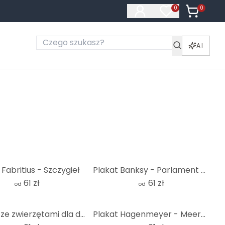
0
Produkty 
0
Produkty na liś
AI
 Fabritius - Szczygieł
Plakat Banksy - Parlament zdecentralizowany
61 zł
61 zł
od
od
Plakaty ze zwierzętami dla dzieci - Przygody z leśnymi zwierzętami - Kvilis
Plakat Hagenmeyer - Meerkat