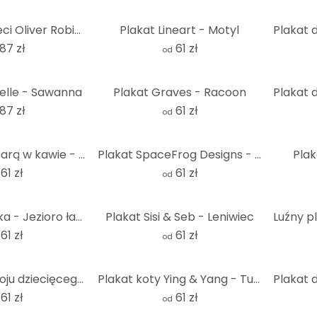
Plakat dla dzieci Oliver Robins - Arka Noego - okrągły
Plakat Lineart - Motyl
87 zł
61 zł
od
Belle - Sawanna
Plakat Graves - Racoon
87 zł
61 zł
od
Plakat z kapibarą w kawie - Capychino
Plakat SpaceFrog Designs - Connectedness
Plak
61 zł
61 zł
od
Plakat Kubistika - Jezioro łabędzie w półksiężycu
Plakat Sisi & Seb - Leniwiec
61 zł
61 zł
od
Plakat do pokoju dziecięcego - Śliczny kot w krzakach - Korenkova
Plakat koty Ying & Yang - Tunaboylu
61 zł
61 zł
od