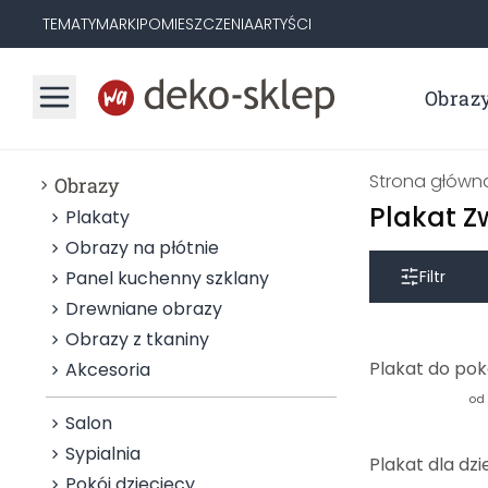
TEMATY
MARKI
POMIESZCZENIA
ARTYŚCI
Obraz
Strona główn
Obrazy
Plakat Z
Plakaty
Obrazy na płótnie
Panel kuchenny szklany
Filtr
Drewniane obrazy
Obrazy z tkaniny
Akcesoria
od
Salon
Sypialnia
Pokój dziecięcy