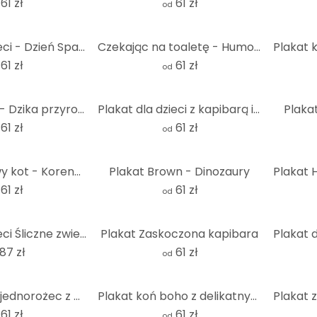
61 zł
61 zł
od
Plakat dla dzieci - Dzień Spa z Kapibarą
Czekając na toaletę - Humorystyczna ilustracja żaby - Royle
61 zł
61 zł
od
Plakat Brown - Dzika przyroda oceanów
Plakat dla dzieci z kapibarą i miłosnym sercem
Plakat
61 zł
61 zł
od
Plakat Ciekawy kot - Korenkova
Plakat Brown - Dinozaury
61 zł
61 zł
od
Plakat dla dzieci Śliczne zwierzęta w sercu lasu - Oliver Robins
Plakat Zaskoczona kapibara
87 zł
61 zł
od
Plakat śpiący jednorożec z gwiazdami | Śliczne mityczne stworzenie do pokoju dziecięcego
Plakat koń boho z delikatnymi kwiatami | Romantyczny motyw konia do pokoju dziecięcego
61 zł
61 zł
od