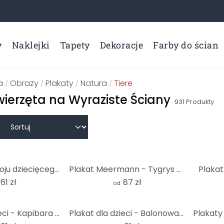
y
Naklejki
Tapety
Dekoracje
Farby do ścian
a
Obrazy
Plakaty
Natura
Tiere
/
/
/
/
wierzęta na Wyraziste Ściany
931
Produkty
Plakat do pokoju dziecięcego z kapibarą i herbatą bąbelkową
Plakat Meermann - Tygrys - Runda
Plakat
61 zł
87 zł
od
Plakat dla dzieci - Kapibara z ptakiem - Happy Capy
Plakat dla dzieci - Balonowa przejażdżka przyjaciół zwierząt - Kvilis