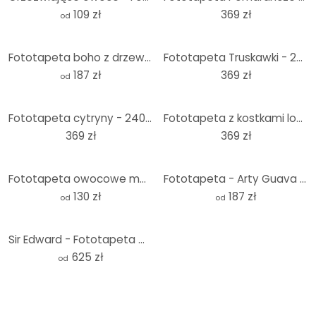
109 zł
369 zł
od
Fototapeta boho z drzewem pomarańczowym - Citrus Sinensis - Tunaboylu
Fototapeta Truskawki - 240x260 cm
187 zł
369 zł
od
Fototapeta cytryny - 240x260 cm
Fototapeta z kostkami lodu truskawkowego - 240x260 cm
369 zł
369 zł
Fototapeta owocowe mandarynki - Fototapeta owoce - Projekty ONZ - Okrągłe - tapeta flizelinowa/tapet
Fototapeta - Arty Guava - Papaya Balance
130 zł
187 zł
od
od
Sir Edward - Fototapeta Chinoiserie z drzewem cytrynowym
625 zł
od