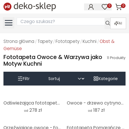
0
0
Produk
Produkty na
AI
Strona główna
Tapety
Fototapety
Kuchni
Obst &
/
/
/
/
Gemüse
Fototapeta Owoce & Warzywa jako
11
Produkty
Motyw Kuchni
Filtr
Kategorie
Odświeżająca fototapeta z owocami
Owoce - drzewo cytrynowe Boho - Citrus Limonum - Fototapeta Tunaboylu
278 zł
187 zł
od
od
Orzeźwiające owoce - Fototapeta okrągła - tapeta flizelinowa/tapeta flizelinowa samoprzylepna
Fototapeta Pomarańcze - 240x260 cm