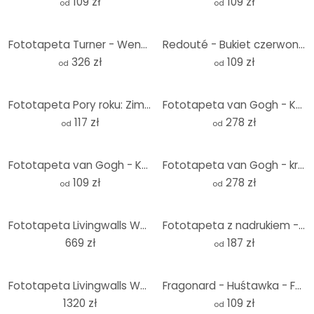
109 zł
109 zł
od
od
Fototapeta Turner - Wenecja, Dogana i S. Giorgio Maggiore
Redouté - Bukiet czerwonych, fioletowych i białych piwonii - Okrągły - tapeta flizelinowa/tapeta fli
326 zł
109 zł
od
od
Fototapeta Pory roku: Zima 1900 | Sztuka do salonu - Mucha
Fototapeta van Gogh - Kwiat migdałowca róża
117 zł
278 zł
od
od
Fototapeta van Gogh - Kwiat migdałowca - Okrągła - tapeta flizelinowa/tapeta flizelinowa samoprzylep
Fototapeta van Gogh - krem z kwiatów migdałowca
109 zł
278 zł
od
od
Fototapeta Livingwalls Walls by Patel fresco 3
Fototapeta z nadrukiem - Klimt - Dziewczyny
669 zł
187 zł
od
Fototapeta Livingwalls Walls by Patel kimono 1
Fragonard - Huśtawka - Fototapeta okrągła - tapeta flizelinowa/tapeta flizelinowa samoprzylepna
1320 zł
109 zł
od