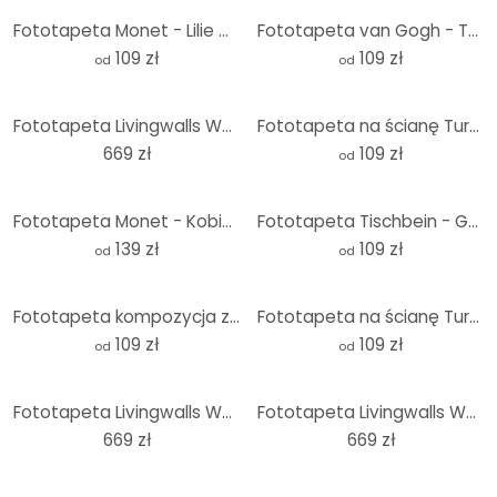
Fototapeta Monet - Lilie wodne 1905 - okrągła - tapeta flizelinowa/tapeta flizelinowa samoprzylepna
Fototapeta van Gogh - Taras kawiarni wieczorem - Okrągły - tapeta flizelinowa/tapeta flizelinowa sam
109 zł
109 zł
od
od
Fototapeta Livingwalls Walls by Patel fresco 5
Fototapeta na ścianę Turner - Wenecja, Dogana i S. Giorgio Maggiore - Okrągła - tapeta flizelinowa/t
669 zł
109 zł
od
Fototapeta Monet - Kobieta z parasolem - Madame Monet i jej syn
Fototapeta Tischbein - Goethe w rzymskiej Kampanii - Okrągła - tapeta flizelinowa/tapeta flizelinowa
139 zł
109 zł
od
od
Fototapeta kompozycja z czerwonym żółtym niebieskim i czarnym - Okrągła - tapeta flizelinowa/tapeta
Fototapeta na ścianę Turner - Zachód słońca nad jeziorem - Okrągły - tapeta flizelinowa/tapeta flize
109 zł
109 zł
od
od
Fototapeta Livingwalls Walls by Patel fresco 2
Fototapeta Livingwalls Walls by Patel fresco 4
669 zł
669 zł