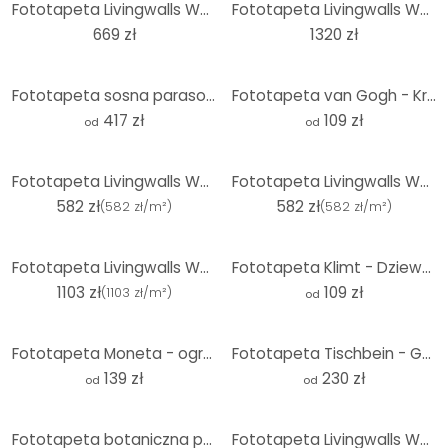
Fototapeta Livingwalls Walls by Patel fresco 1
Fototapeta Livingwalls Walls by Patel kimono 2
669 zł
1320 zł
Fototapeta sosna parasolowa z winietowaniem
Fototapeta van Gogh - Kremowy kwiat migdałowca - Okrągła - tapeta flizelinowa/tapeta flizelinowa sam
417 zł
109 zł
od
od
Fototapeta Livingwalls Walls by Patel 3 Artist`S Studio 1 fioletowy, różowy, zielony, brązowy, żółty
Fototapeta Livingwalls Walls by Patel 3 Artist`S Studio 4 kolorowe, czerwone, różowe, czarne, zielon
582 zł
582 zł
(
582 zł/m²
)
(
582 zł/m²
)
Fototapeta Livingwalls Walls by Patel 3 In The Gallery 2 kolorowe, szare, pomarańczowe, żółte, różow
Fototapeta Klimt - Dziewczyny - Okrągła - Samoprzylepna / włókninowa
1103 zł
109 zł
(
1103 zł/m²
)
od
Fototapeta Moneta - ogród Moneta w Vétheuil
Fototapeta Tischbein - Goethe w rzymskiej Kampanii
139 zł
230 zł
od
od
Fototapeta botaniczna przedstawiająca kamelię - Walcott - okrągła - tapeta flizelinowa/tapeta flizel
Fototapeta Livingwalls Walls by Patel 3 Artist`S Studio 3 kolorowe, czerwone, różowe, zielone, brązo