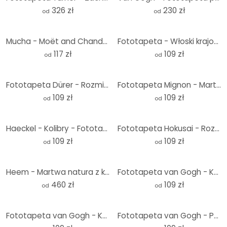
326 zł
230 zł
od
od
Mucha - Moët and Chandon: Fototapeta Dry Imperial
Fototapeta - Włoski krajobraz z sosnami parasolowymi - Okrągła - tapeta flizelinowa/tapeta flizelino
117 zł
109 zł
od
od
Fototapeta Dürer - Rozmiar trawy - Okrągły - tapeta flizelinowa/tapeta flizelinowa samoprzylepna
Fototapeta Mignon - Martwa natura z kwiatami i zegarem - Okrągła - tapeta flizelinowa/tapeta flizeli
109 zł
109 zł
od
od
Haeckel - Kolibry - Fototapeta okrągła - tapeta flizelinowa/tapeta flizelinowa samoprzylepna
Fototapeta Hokusai - Rozmiar fali - okrągła - tapeta flizelinowa/tapeta flizelinowa samoprzylepna
109 zł
109 zł
od
od
Heem - Martwa natura z kwiatami w szklanym wazonie - Pejzaż
Fototapeta van Gogh - Kwiat migdałowca róża - Okrągła - tapeta flizelinowa/tapeta flizelinowa samopr
460 zł
109 zł
od
od
Fototapeta van Gogh - Kwiat migdałowca ochra - Okrągła - tapeta flizelinowa/tapeta flizelinowa samop
Fototapeta van Gogh - Pole pszenicy z cyprysami - Okrągła - tapeta flizelinowa/tapeta flizelinowa sa