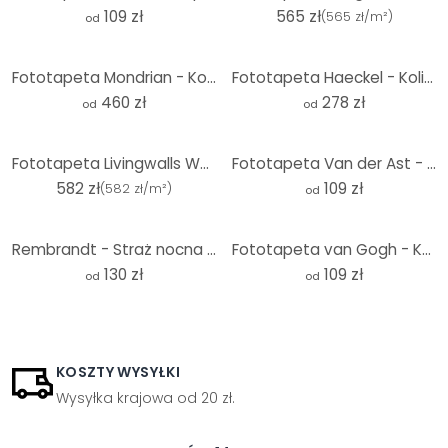
109 zł
565 zł
(
565 zł/m²
)
od
Fototapeta Mondrian - Kompozycja z czerwonym żółtym niebieskim i czarnym
Fototapeta Haeckel - Kolibry
460 zł
278 zł
od
od
Fototapeta Livingwalls Walls by Patel 3 Artist`S Studio 2 zielony, niebieski, różowy, żółty, czerwon
Fototapeta Van der Ast - Kwiaty w wazonie Wan-Li - Okrągłe - tapeta flizelinowa/tapeta flizelinowa s
582 zł
109 zł
(
582 zł/m²
)
od
Rembrandt - Straż nocna - Fototapeta okrągła - tapeta flizelinowa/tapeta flizelinowa samoprzylepna
Fototapeta van Gogh - Kwiat migdałowca - czarny - Okrągły - tapeta flizelinowa/tapeta flizelinowa sa
130 zł
109 zł
od
od
KOSZTY WYSYŁKI
Wysyłka krajowa od 20 zł.