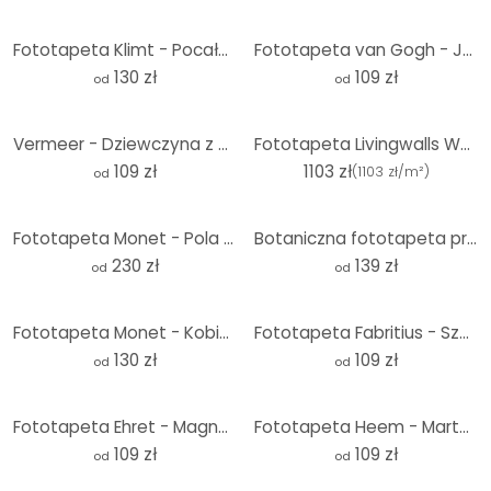
Fototapeta Klimt - Pocałunek - okrągła - tapeta flizelinowa/tapeta flizelinowa samoprzylepna
Fototapeta van Gogh - Jesień kwitnących migdałów - Okrągła - tapeta flizelinowa/tapeta flizelinowa s
130 zł
109 zł
od
od
Vermeer - Dziewczyna z dzbankiem mleka - Fototapeta okrągła - tapeta flizelinowa/tapeta flizelinowa
Fototapeta Livingwalls Walls by Patel 3 In The Gallery 1 czarny, pomarańczowy, czerwony, beżowy, zie
109 zł
1103 zł
(
1103 zł/m²
)
od
Fototapeta Monet - Pola wiosną
Botaniczna fototapeta przedstawiająca kamelię - Walcott
230 zł
139 zł
od
od
Fototapeta Monet - Kobieta z parasolem - Madame Monet i jej syn - Okrągła - tapeta flizelinowa/tapet
Fototapeta Fabritius - Szczygieł - okrągła - tapeta flizelinowa/tapeta flizelinowa samoprzylepna
130 zł
109 zł
od
od
Fototapeta Ehret - Magnolia - Okrągła - tapeta flizelinowa/tapeta flizelinowa samoprzylepna
Fototapeta Heem - Martwa natura z kwiatami w szklanym wazonie - Okrągła - tapeta flizelinowa/tapeta
109 zł
109 zł
od
od