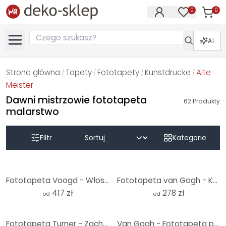
0
0
Produk
Produkty na
AI
Strona główna
Tapety
Fototapety
Kunstdrucke
Alte
/
/
/
/
Meister
Dawni mistrzowie fototapeta
62
Produkty
malarstwo
Filtr
Kategorie
Fototapeta Voogd - Włoski krajobraz z sosnami parasolowymi
Fototapeta van Gogh - Kwiat migdałowca ochra
417 zł
278 zł
od
od
Fototapeta Turner - Zachód słońca nad jeziorem | Malarstwo abstrakcyjne
Van Gogh - Fototapeta pole pszenicy z cyprysami