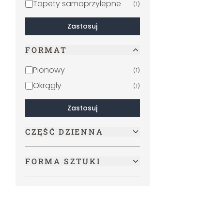
Tapety samoprzylepne
(
1
)
Zastosuj
FORMAT
Pionowy
(
1
)
Okrągły
(
1
)
Zastosuj
CZĘŚĆ DZIENNA
FORMA SZTUKI