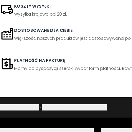
KOSZTY WYSYŁKI
Wysyłka krajowa od 20 zł.
DOSTOSOWANE DLA CIEBIE
Większość naszych produktów jest dostosowywana po 
PŁATNOŚĆ NA FAKTURĘ
Mamy do dyspozycji szeroki wybór form płatności. Równi
Polityka prywatności
·
Prawo do odstąpienia od umowy