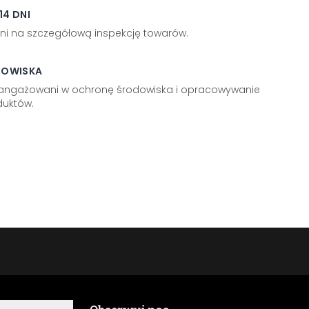
4 DNI
ni na szczegółową inspekcję towarów.
DOWISKA
aangażowani w ochronę środowiska i opracowywanie
uktów.