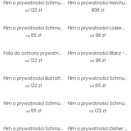
Film o prywatności Schmuckera - W niebieskim pokoju
Film o prywatności Narchuk - podwodna egzotyka
122 zł
808 zł
od
Film o prywatności Schmuckera - Poświęcenie
Film o prywatności Loske - W kuchni
65 zł
96 zł
od
od
Folia do ochrony prywatności Schmucker - światło i cień
Film o prywatności Blanz - Letnia łąka
122 zł
96 zł
od
od
Film o prywatności Buttafly - Miłość jest w powietrzu
Film o prywatności Schmucker - mak i nagość
122 zł
65 zł
od
od
Film o prywatności Schmucker - Niebieskie jabłko
Film o prywatności Schmucker - Ricarda - Panorama
65 zł
122 zł
od
od
Film o prywatności Schmuckera - Obfitość
Film o prywatności Disher - Ox eye Daisies