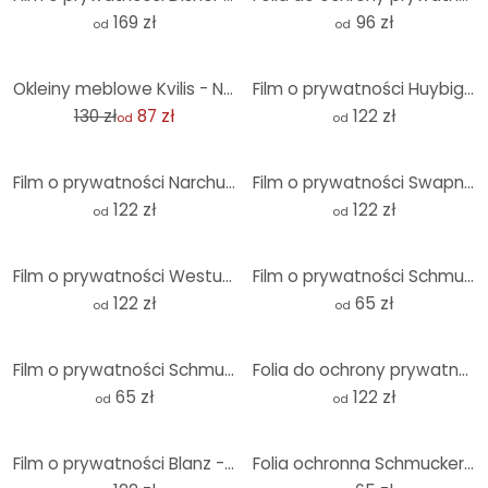
169 zł
96 zł
od
od
-33%
Okleiny meblowe Kvilis - Niebieskie trawy
Film o prywatności Huybighs - Spokojna chwila - Panorama
130 zł
87 zł
122 zł
od
od
Film o prywatności Narchuk - Dwa podróżujące żółwie - Panorama
Film o prywatności Swapnila - Time out
122 zł
122 zł
od
od
Film o prywatności Westum - Delikatne kwiaty - Panorama
Film o prywatności Schmucker - Puść
122 zł
65 zł
od
od
Film o prywatności Schmucker - Dotyk
Folia do ochrony prywatności Leffler - nasiona kwiatów
65 zł
122 zł
od
od
Film o prywatności Blanz - Kościół wiejski
Folia ochronna Schmucker - niebiesko-pomarańczowa