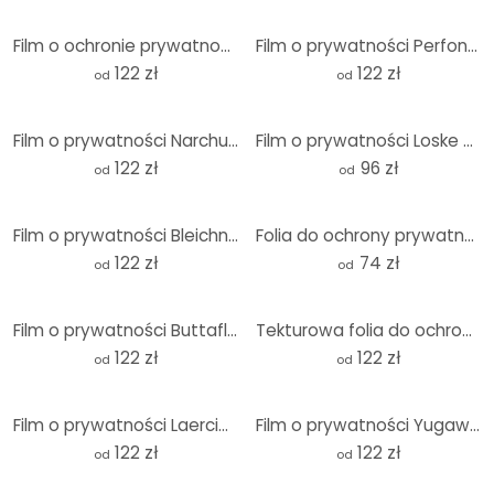
Film o ochronie prywatności Perfoncio - Czerwone owoce
Film o prywatności Perfoncio - Czerwone owoce - Panorama
122 zł
122 zł
od
od
Film o prywatności Narchuk - podwodna egzotyka
Film o prywatności Loske - Jesień
122 zł
96 zł
od
od
Film o prywatności Bleichner - plaża Sylt
Folia do ochrony prywatności Disher - Anemone Breeze
122 zł
74 zł
od
od
Film o prywatności Buttafly - Maska Mardi Gras
Tekturowa folia do ochrony prywatności - Mountain Wilderness
122 zł
122 zł
od
od
Film o prywatności Laercio - Apple Crumble
Film o prywatności Yugawa - Czas na refleksję
122 zł
122 zł
od
od