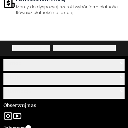
Mamy do dyspozycji szeroki wybór form płatności.
Również płatność na fakturę.
Polityka prywatności
·
Prawo do odstąpienia od umowy
Pomoc
Kontakt
Usługa
O nas
Instrukcje klejenia i montażu
Informacja
Często zadawane pytania
Przegląd materiałów
Ogólne Warunki Handlowe (OWH)
Obserwuj nas
Śledzenie przesyłki
Dane firmy
Wysyłka i koszty