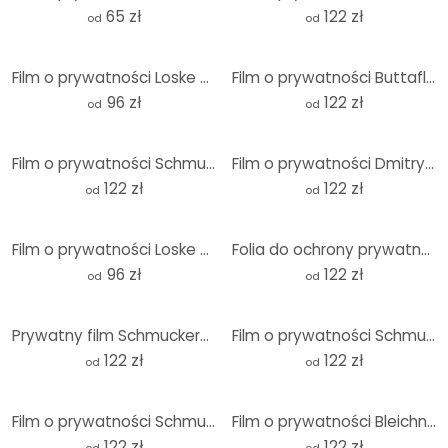
65 zł
122 zł
od
od
Film o prywatności Loske - Hipisowska dziewczyna
Film o prywatności Buttafly - Mardi Gras
96 zł
122 zł
od
od
Film o prywatności Schmucker - Featherlight - Panorama
Film o prywatności Dmitry - Historia kropli wody - P
122 zł
122 zł
od
od
Film o prywatności Loske - balony
Folia do ochrony prywatności Schmucker - pióro i szklana kula
96 zł
122 zł
od
od
Prywatny film Schmuckera - Martwa natura z niebieską misą
Film o prywatności Schmucker - migawka
122 zł
122 zł
od
od
Film o prywatności Schmucker - Late Burgundy
Film o prywatności Bleichner - London Skyline
122 zł
122 zł