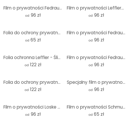
Film o prywatności Fedrau - Prolog
Film o prywatności Lefflera - Wizyta rodzinna
96 zł
96 zł
od
od
Folia do ochrony prywatności Schmucker - Eggshell
Film o prywatności Fedrau - wyciekł
65 zł
96 zł
od
od
Folia ochronna Leffler - Ślimak kwiatowy
Film o prywatności Fedrau - Niech przemówią kwiaty 02
122 zł
96 zł
od
od
Folia do ochrony prywatności Prexus - Bielsza niż śnieg - Panorama
Specjalny film o prywatności - Panorama
122 zł
96 zł
od
od
Film o prywatności Loske - Kocie serce
Film o prywatności Schmuckera - Miasto się budzi
96 zł
65 zł
od
od