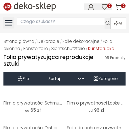
0
0
Produk
Produkty na
AI
Strona główna
Dekoracje
Folie dekoracyjne
Folia
/
/
/
okienna
Fensterfolie
Sichtschutzfolie
Kunstdrucke
/
/
/
Folia prywatyzująca reprodukcje
95
Produkty
sztuki
Filtr
Kategorie
Film o prywatności Schmucker - Wschód słońca
Film o prywatności Loske - Lot balonem - Panorama
65 zł
96 zł
od
od
Film o prywatności Disher - Ox eye Daisies - Panorama
Folia do ochrony prywatności Leffler - uchwyt na kwiaty