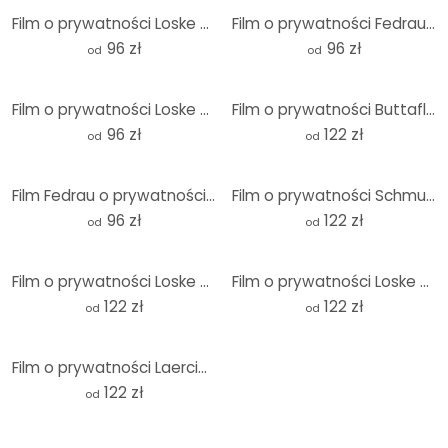
Film o prywatności Loske - Tea Time
Film o prywatności Fedrau - Ślepe pożądanie
96 zł
96 zł
od
od
Film o prywatności Loske - Happy Together
Film o prywatności Buttafly - Angel
96 zł
122 zł
od
od
Film Fedrau o prywatności - Lekkość 01
Film o prywatności Schmucker - Miasto nad rzeką
96 zł
122 zł
od
od
Film o prywatności Loske - Kot z balonem
Film o prywatności Loske - nocna sowa
122 zł
122 zł
od
od
Film o prywatności Laercio - Apple Crumble - Panorama
122 zł
od