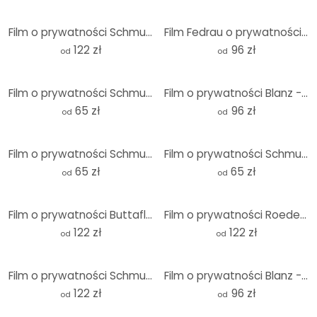
Film o prywatności Schmucker - Widok miasta - Panorama
Film Fedrau o prywatności - Opportunity 07 - Panorama
122 zł
96 zł
od
od
Film o prywatności Schmucker - Wiosna w Eistobel
Film o prywatności Blanz - W dżungli
65 zł
96 zł
od
od
Film o prywatności Schmuckera - Tango
Film o prywatności Schmucker - wiśnie
65 zł
65 zł
od
od
Film o prywatności Buttafly - Tasty World
Film o prywatności Roeder - Potrzebuję witaminy Sea - Pa
122 zł
122 zł
od
od
Film o prywatności Schmucker - Niebieskie kulki
Film o prywatności Blanz - Stado
122 zł
96 zł
od
od