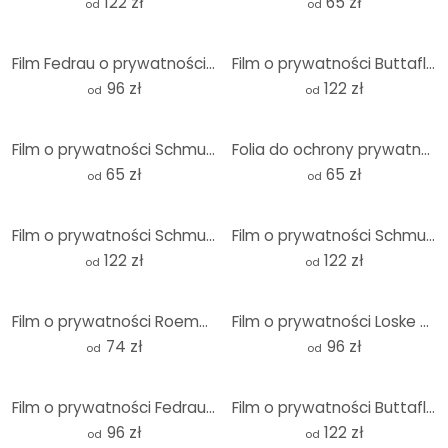
122 zł
65 zł
od
od
Film Fedrau o prywatności - Opportunity 05 - Panorama
Film o prywatności Buttafly - żaba
96 zł
122 zł
od
od
Film o prywatności Schmucker - Jana
Folia do ochrony prywatności Schmucker - Biała kompozycja
65 zł
65 zł
od
od
Film o prywatności Schmuckera - Władza i cisza
Film o prywatności Schmucker - It's raining aga
122 zł
122 zł
od
od
Film o prywatności Roemmelt - Widok z Reinebringen - Panorama
Film o prywatności Loske - Coffee Time
74 zł
96 zł
od
od
Film o prywatności Fedrau - Opportunity 03
Film o prywatności Buttafly - Czaszka
96 zł
122 zł
od
od