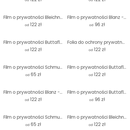
od
od
Film o prywatności Bleichner - Manhattan Skyline - A
Film o prywatności Blanz - Ptaki w lesie
122 zł
96 zł
od
od
Film o prywatności Buttafly - Bijące serce natury
Folia do ochrony prywatności Blanz - Kwietna łąka
122 zł
122 zł
od
od
Film o prywatności Schmucker - Blask od wewnątrz
Film o prywatności Buttafly - Vanessa Athalanta
65 zł
122 zł
od
od
Film o prywatności Blanz - Listonosz
Film o prywatności Buttafly - Fleur de Lil
122 zł
96 zł
od
od
Film o prywatności Schmucker - Vera
Film o prywatności Bleichner - panorama Monachium
65 zł
122 zł
od
od