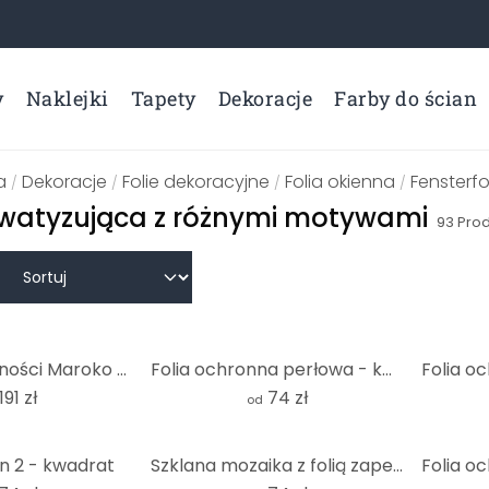
y
Naklejki
Tapety
Dekoracje
Farby do ścian
a
Dekoracje
Folie dekoracyjne
Folia okienna
Fensterfo
/
/
/
/
ywatyzująca z różnymi motywami
93
Prod
Film o prywatności Maroko - Panorama
Folia ochronna perłowa - kwadratowa
191 zł
74 zł
od
n 2 - kwadrat
Szklana mozaika z folią zapewniającą prywatność - kwadrat