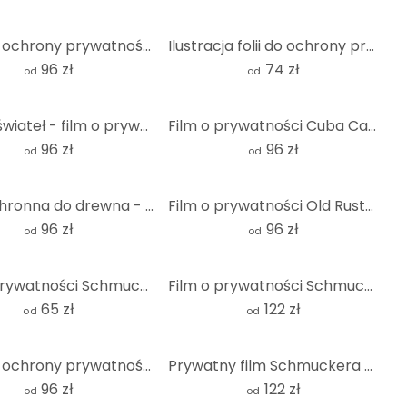
Folia do ochrony prywatności Confetti & Cream - All you need is love
Ilustracja folii do ochrony prywatności 01 - kwadrat
96 zł
74 zł
od
od
Taniec świateł - film o prywatności
Film o prywatności Cuba Cabrio
96 zł
96 zł
od
od
Folia ochronna do drewna - Panorama
Film o prywatności Old Rusted Cars
96 zł
96 zł
od
od
Film o prywatności Schmucker - mak i nagość
Film o prywatności Schmucker - Ricarda - Panorama
65 zł
122 zł
od
od
Folia do ochrony prywatności Mosaic 01 - kwadrat
Prywatny film Schmuckera - Martwa natura z niebieską misą
96 zł
122 zł
od
od