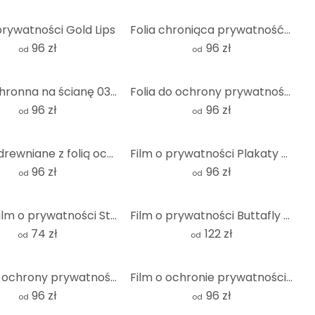
prywatności Gold Lips
Folia chroniąca prywatność Plakaty zrywane
96 zł
96 zł
od
od
Folia ochronna na ścianę 03 - Panorama
Folia do ochrony prywatności Confetti & Cream - Dodaj trochę konfetti
96 zł
96 zł
od
od
Panele drewniane z folią ochronną 04 - kwadrat
Film o prywatności Plakaty Torn 2
96 zł
96 zł
od
od
Włoski film o prywatności Stonewall - kwadrat
Film o prywatności Buttafly - Maska Mardi Gras
74 zł
122 zł
od
od
Folia do ochrony prywatności Mosaic 01
Film o ochronie prywatności Kobieta o ognistoczerwonych włosach
96 zł
96 zł
od
od