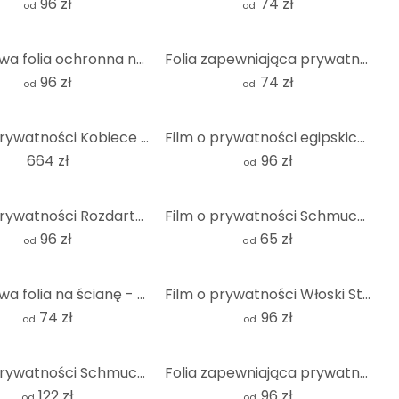
96 zł
74 zł
od
od
Granitowa folia ochronna na ścianę - Panorama
Folia zapewniająca prywatność o śródziemnomorskim wyglądzie - kwadratowa
96 zł
74 zł
od
od
Film o prywatności Kobiece uwodzenie
Film o prywatności egipskich kobiet
664 zł
96 zł
od
Film o prywatności Rozdarte Plakaty 2 - Panorama
Film o prywatności Schmucker - Dotyk
96 zł
65 zł
od
od
Granitowa folia na ścianę - kwadratowa
Film o prywatności Włoski Stonewall - Panorama
74 zł
96 zł
od
od
Film o prywatności Schmucker - It's raining aga
Folia zapewniająca prywatność Moroccan Wall
122 zł
96 zł
od
od