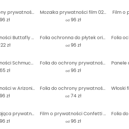
Folia do ochrony prywatności Confetti & Cream - Wszystko czego potrzebujesz to konfetti
Mozaika prywatności film 02 - Panorama
Film o 
96 zł
96 zł
od
Film o prywatności Buttafly - Bijące serce natury
Folia ochronna do płytek orientalnych 01 - quadra
122 zł
96 zł
od
Film o prywatności Schmucker - Vera
Folia do ochrony prywatności Wall 01
65 zł
96 zł
od
Film o prywatności w Arizonie - Panorama
Folia do ochrony prywatności Wall 01 - kwadrat
96 zł
74 zł
od
Folia zapewniająca prywatność Holland tiles 03
Film o prywatności Confetti & Cream - All of me loves all of you
96 zł
96 zł
od