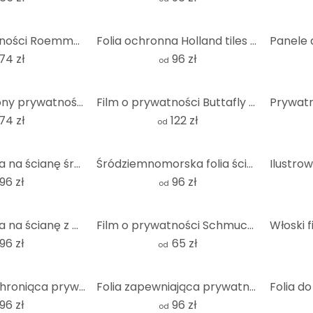
Film o prywatności Roemmelt - Widok z Reinebringen - Panorama
Folia ochronna Holland tiles 01 - kwadratowa
74 zł
96 zł
od
Folia do ochrony prywatności na ścianie z cegły - kwadratowa
Film o prywatności Buttafly - Czaszka
74 zł
122 zł
od
Folia ochronna na ścianę śródziemnomorską - Panorama
Śródziemnomorska folia ścienna zapewniająca prywatność
96 zł
96 zł
od
Folia ochronna na ścianę z włoską flagą
Film o prywatności Schmuckera - Tango
96 zł
65 zł
od
Czarna folia chroniąca prywatność meduzy
Folia zapewniająca prywatność Mosaic 02
96 zł
96 zł
od