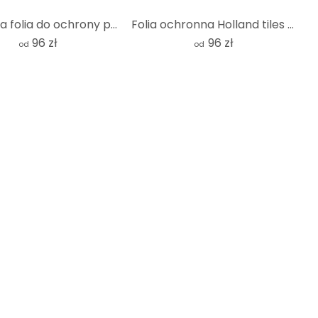
Ozdobna folia do ochrony prywatności zielona - kwadratowa
Folia ochronna Holland tiles 03 - kwadratowa
96 zł
96 zł
od
od