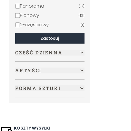
Panorama
(
17
)
Pionowy
(
13
)
2-częściowy
(
1
)
Zastosuj
CZĘŚĆ DZIENNA
ARTYŚCI
FORMA SZTUKI
KOSZTY WYSYŁKI