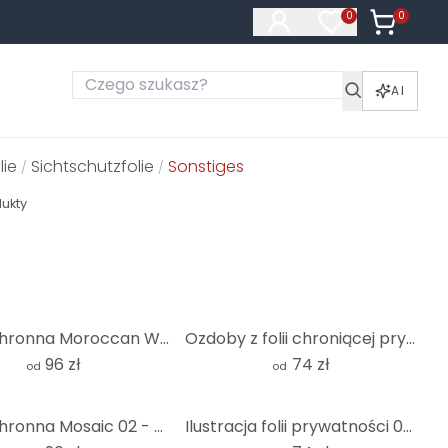
0
Produkty 
0
Produkty na liś
AI
lie
Sichtschutzfolie
Sonstiges
/
/
ukty
Folia ochronna Moroccan Wall - kwadratowa
Ozdoby z folii chroniącej prywatność od Occident - kwadratowe
96 zł
74 zł
od
od
Folia ochronna Mosaic 02 - kwadratowa
Ilustracja folii prywatności 03 - kwadrat