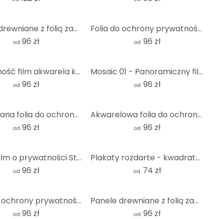
Panele drewniane z folią zapewniającą prywatność 05 - kwadrat
Folia do ochrony prywatności Holland tiles 02 - Panorama
96 zł
96 zł
od
od
Prywatność film akwarela konia
Mosaic 01 - Panoramiczny film o prywatności
96 zł
96 zł
od
od
Ilustrowana folia do ochrony prywatności Vespa - kwadratowa
Akwarelowa folia do ochrony prywatności ryb
96 zł
96 zł
od
od
Włoski film o prywatności Stonewall
Plakaty rozdarte - kwadratowe
96 zł
74 zł
od
od
Folia do ochrony prywatności Wall 01 - Panorama
Panele drewniane z folią zapewniającą prywatność 01 - kwadrat
96 zł
96 zł
od
od