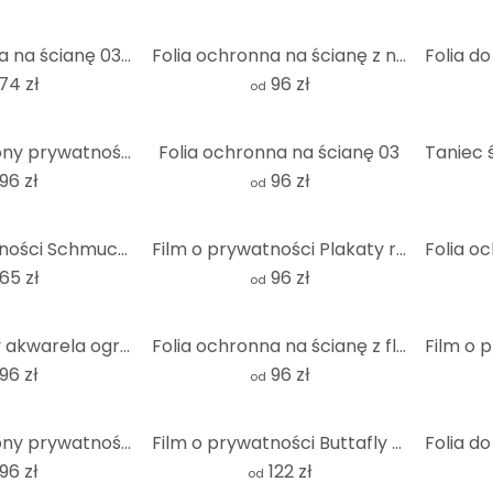
Folia ochronna na ścianę 03 - kwadrat
Folia ochronna na ścianę z niemiecką flagą
74 zł
96 zł
od
Folia do ochrony prywatności Moroccan Wall - Panorama
Folia ochronna na ścianę 03
96 zł
96 zł
od
Film o prywatności Schmuckera - Poświęcenie
Film o prywatności Plakaty rozdarte - Panorama
65 zł
96 zł
od
Ekran filmowy akwarela ogród przed domem
Folia ochronna na ścianę z flagą francuską
96 zł
96 zł
od
Folia do ochrony prywatności Holland tiles 01 - Panorama
Film o prywatności Buttafly - Mardi Gras
96 zł
122 zł
od