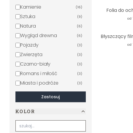
Kamienie
(
16
)
Folia do o
Sztuka
(
9
)
od
Natura
(
6
)
Wygląd drewna
(
6
)
Pojazdy
od
(
3
)
Zwierzęta
(
3
)
Czarno-biały
(
3
)
Romans i miłość
(
3
)
Miasta i podróże
(
3
)
Erotyzm
(
2
)
Zastosuj
Dla dzieci
(
2
)
KOLOR
Retro i Vintage
(
2
)
Wellness
(
1
)
Bestsellery
(
1
)