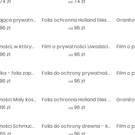
74 zł
74 zł
od
Folia zapewniająca prywatność Płytki orientalne 01
Folia ochronna Holland tiles 01
96 zł
96 zł
od
Film o prywatności, w którym noszę okulary przeciwsłoneczne
Film o prywatności Uwodzicielski pin-up
96 zł
96 zł
od
Szklana mozaika - folia zapewniająca prywatność
Folia do ochrony prywatności Holland tiles 03 - Panorama
96 zł
96 zł
od
Film o prywatności Mały kosmita (2-częściowy)
Folia ochronna Holland tiles 02 - kwadratowa
191 zł
96 zł
od
Film o prywatności Schmucker - Jana
Folia do ochrony drewna - kwadratowa
65 zł
96 zł
od