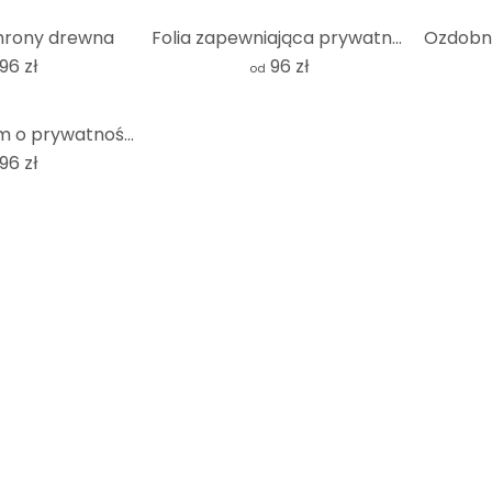
chrony drewna
Folia zapewniająca prywatność Holland tiles 02
96 zł
96 zł
od
Błyszczący film o prywatności rozgwiazdy
96 zł