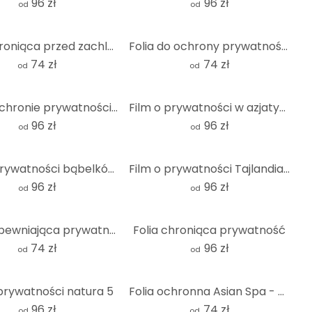
96 zł
96 zł
od
od
Folia chroniąca przed zachlapaniem - kwadratowa
Folia do ochrony prywatności Spa Concept - kwadratowa
74 zł
74 zł
od
od
Film o ochronie prywatności Budda Mądry
Film o prywatności w azjatyckim spa
96 zł
96 zł
od
od
Film o prywatności bąbelków - Panorama
Film o prywatności Tajlandia Budda - Panorama 01
96 zł
96 zł
od
od
Folia zapewniająca prywatność w atmosferze wellness - kwadrat
Folia chroniąca prywatność
74 zł
96 zł
od
od
 prywatności natura 5
Folia ochronna Asian Spa - kwadrat
96 zł
74 zł
od
od