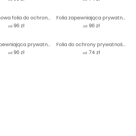
Bambusowa folia do ochrony prywatności
Folia zapewniająca prywatność w lesie bambusowym
96 zł
96 zł
od
od
Folia zapewniająca prywatność Wellness Candle
Folia do ochrony prywatności Riverbank - kwadrat
96 zł
74 zł
od
od