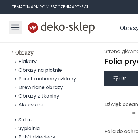
TEMATY
MARKI
POMIESZCZENIA
ARTYŚCI
Obraz
Strona główn
Obrazy
Folia pr
Plakaty
Obrazy na płótnie
Panel kuchenny szklany
Filtr
Drewniane obrazy
Obrazy z tkaniny
Akcesoria
od
Salon
Sypialnia
Pokój dziecięcy