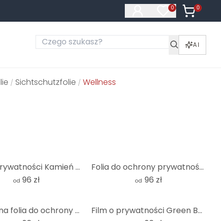
0
Produkty 
0
Produkty na liś
AI
lie
Sichtschutzfolie
Wellness
/
/
Film o prywatności Kamień w piasku 2
Folia do ochrony prywatności Orchid
96 zł
96 zł
od
od
Kamienna folia do ochrony prywatności w piasku 1
Film o prywatności Green Buddha - Panorama