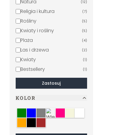
Natura
(
12
)
Religia i kultura
(
7
)
Rośliny
(
5
)
Kwiaty i rośliny
(
5
)
Plaża
(
4
)
Las i drzewa
(
2
)
Kwiaty
(
1
)
Bestsellery
(
1
)
Zastosuj
KOLOR
Zielony
Niebieski
Szary
Wielokolorowe
Różowy
Beżowy
Biały
Pomarańczowy
Czarny
Brązowy