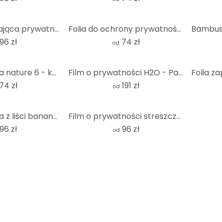
Folia zapewniająca prywatność w atmosferze spa
Folia do ochrony prywatności Wellness Stone - kwadratowa
96 zł
74 zł
od
Folia ochronna nature 6 - kwadrat
Film o prywatności H2O - Panorama
74 zł
191 zł
od
Folia ochronna z liści bananowca
Film o prywatności streszczenie 1
96 zł
96 zł
od