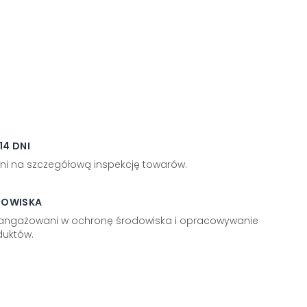
4 DNI
ni na szczegółową inspekcję towarów.
DOWISKA
aangażowani w ochronę środowiska i opracowywanie
uktów.