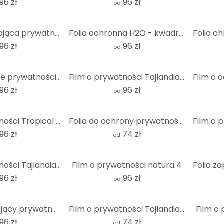
96 zł
96 zł
od
Folia zapewniająca prywatność na kamiennej ścieżce
Folia ochronna H2O - kwadratowa
96 zł
96 zł
od
Film o ochronie prywatności Black Zen Stones
Film o prywatności Tajlandia Budda
96 zł
96 zł
od
Film o prywatności Tropical Lily
Folia do ochrony prywatności Wellness Oasis - kwadrat
96 zł
74 zł
od
Film o prywatności Tajlandia Budda - Panorama 02
Film o prywatności natura 4
96 zł
96 zł
od
Film zapewniający prywatność w atmosferze wellness
Film o prywatności Tajlandia Budda - kwadrat
Film o
96 zł
74 zł
od