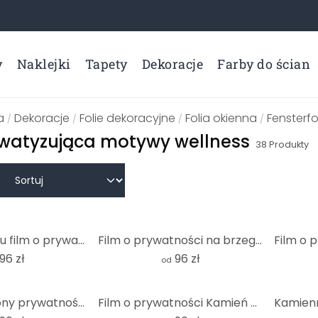
y
Naklejki
Tapety
Dekoracje
Farby do ścian
a
Dekoracje
Folie dekoracyjne
Folia okienna
Fensterfo
/
/
/
/
ywatyzująca motywy wellness
38
Produkty
Dźwięk oceanu film o prywatności
Film o prywatności na brzegu rzeki
96 zł
96 zł
od
Folia do ochrony prywatności Bamboo Forest
Film o prywatności Kamień w piasku 2 - Panorama