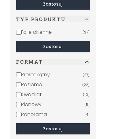
Zastosuj
TYP PRODUKTU
Folie okienne
(
37
)
Zastosuj
FORMAT
Prostokątny
(
27
)
Poziomo
(
22
)
Kwadrat
(
10
)
Pionowy
(
5
)
Panorama
(
4
)
Zastosuj