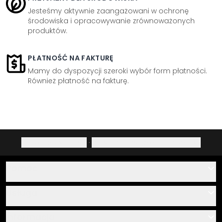
Jesteśmy aktywnie zaangażowani w ochronę
środowiska i opracowywanie zrównoważonych
produktów.
PŁATNOŚĆ NA FAKTURĘ
Mamy do dyspozycji szeroki wybór form płatności.
Również płatność na fakturę.
Polityka prywatności
·
Prawo do odstąpienia od umowy
Pomoc
Kontakt
Usługa
O nas
Instrukcje klejenia i montażu
Informacja