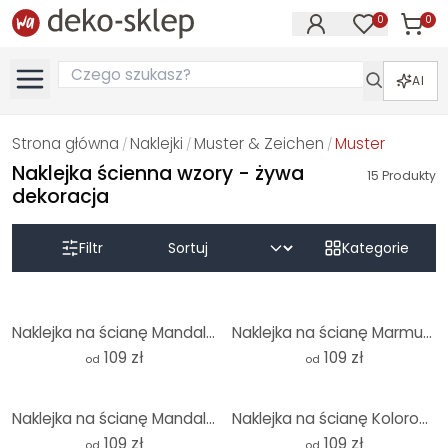
0
0
Produk
Produkty na
AI
Strona główna
Naklejki
Muster & Zeichen
Muster
/
/
/
Naklejka ścienna wzory - żywa
15
Produkty
dekoracja
Filtr
Kategorie
Naklejka na ścianę Mandala Boho złoto-zielona - Bloomery Decor - Okrągła
Naklejka na ścianę Marmurkowe fale w kolorze turkusowym i złotym - Haase - Okrągła
109 zł
109 zł
od
od
Naklejka na ścianę Mandala Boho antyczne złoto - Bloomery Decor - Okrągła
Naklejka na ścianę Kolorowa marmurkowa abstrakcja - Gokhale - Okrągła
109 zł
109 zł
od
od