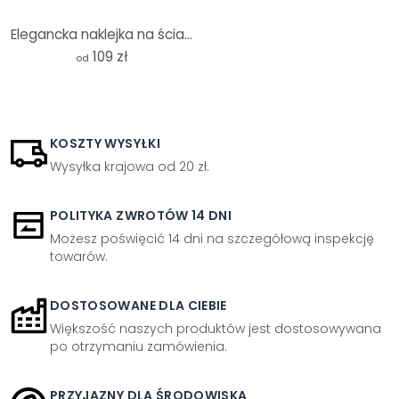
Elegancka naklejka na ścianę w kolorze piaskowego złota - Bloomery Decor - okrągła
109 zł
od
KOSZTY WYSYŁKI
Wysyłka krajowa od 20 zł.
POLITYKA ZWROTÓW 14 DNI
Możesz poświęcić 14 dni na szczegółową inspekcję
towarów.
DOSTOSOWANE DLA CIEBIE
Większość naszych produktów jest dostosowywana
po otrzymaniu zamówienia.
PRZYJAZNY DLA ŚRODOWISKA