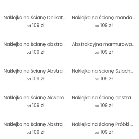
Naklejka na ścianę Delikatna mandala na szaro-beżowym tle - Bloomery Decor - Okrągła
Naklejka na ścianę mandala w turkusowym złocie - Bloomery Decor - okrągła
109 zł
109 zł
od
od
Naklejka na ścianę abstrakcyjna grafika liniowa w kolorze złotym i beżowym - Alma - okrągła
Abstrakcyjna marmurowa naklejka na ścianę z niebieskim i złotym efektem - Okrągła
109 zł
109 zł
od
od
Naklejka na ścianę Abstrakcyjne linie czarno-złote - Amini - Okrągła
Naklejka na ścianę Szlachetne struktury w kolorze złotym i fioletowym - Shelest - Round
109 zł
109 zł
od
od
Naklejka na ścianę Akwarela - Fale - Okrągła
Naklejka na ścianę abstrakcyjny wzór pęknięć w kolorze beżowym - Alma - okrągła
109 zł
109 zł
od
od
Naklejka na ścianę Abstrakcyjne fale w kolorze pomarańczowo-różowym - Bloom - Round
Naklejka na ścianę Próbki Marrakesz zielony - Bloomery Decor - Okrągła
109 zł
109 zł
od
od