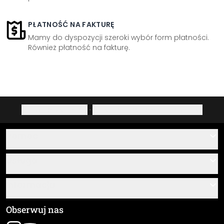
PŁATNOŚĆ NA FAKTURĘ
Mamy do dyspozycji szeroki wybór form płatności.
Również płatność na fakturę.
Polityka prywatności
·
Prawo do odstąpienia od umowy
Pomoc
Kontakt
Usługa
O nas
Instrukcje klejenia i montażu
Informacja
Często zadawane pytania
Przegląd materiałów
Ogólne Warunki Handlowe (OWH)
Obserwuj nas
Śledzenie przesyłki