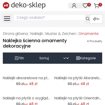
0
0
Produk
Produkty na
AI
Strona główna
Naklejki
Muster & Zeichen
Ornamente
/
/
/
Naklejka ścienna ornamenty
4
Produkty
dekoracyjne
Filtr
Kategorie
-31%
-31%
Naklejki akwarelowe na płytki w stylu śródziemnomorskim - zestaw 12 sztuk
Naklejki na płytki Akwarelowy kwiat - niebieski - zestaw 12 sztuk
69 zł
48 zł
69 zł
48 zł
od
od
-31%
-31%
Naklejki na płytki o wyglądzie betonu 01 - zestaw 12 sztuk
Naklejki na płytki Orientalne płytki niebieskie - zestaw 12 sztuk
69 zł
48 zł
69 zł
48 zł
od
od