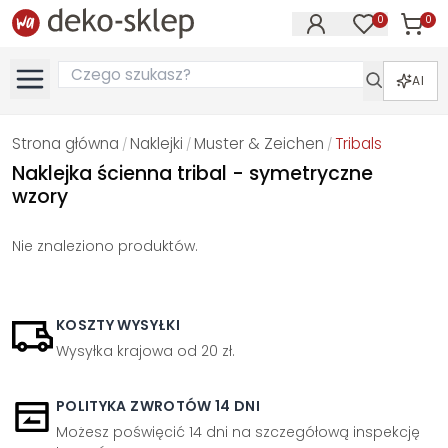
0
0
Produk
Produkty na
AI
Strona główna
Naklejki
Muster & Zeichen
Tribals
/
/
/
Naklejka ścienna tribal - symetryczne
wzory
Nie znaleziono produktów.
KOSZTY WYSYŁKI
Wysyłka krajowa od 20 zł.
POLITYKA ZWROTÓW 14 DNI
Możesz poświęcić 14 dni na szczegółową inspekcję