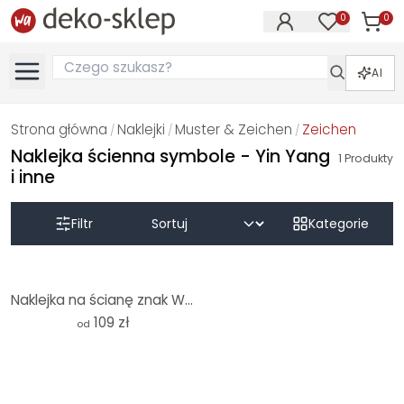
0
0
Produk
Produkty na
AI
Strona główna
Naklejki
Muster & Zeichen
Zeichen
/
/
/
Naklejka ścienna symbole - Yin Yang
1
Produkty
i inne
Filtr
Kategorie
Naklejka na ścianę znak Wenus z kwiatami - okrągła
109 zł
od