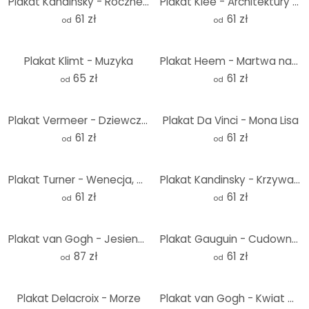
Plakat Kandinsky - Roczne wydanie dla Towarzystwa Kandinsky'ego
Plakat Klee - Architektury przestrzenne
61 zł
61 zł
od
od
Plakat Klimt - Muzyka
Plakat Heem - Martwa natura z kwiatami w szklanym wazonie
65 zł
61 zł
od
od
Plakat Vermeer - Dziewczynka z dzbankiem mleka
Plakat Da Vinci - Mona Lisa
61 zł
61 zł
od
od
Plakat Turner - Wenecja, Dogana i S. Giorgio Maggiore
Plakat Kandinsky - Krzywa w punkt
61 zł
61 zł
od
od
Plakat van Gogh - Jesienny kwiat migdałowca - Okrągły
Plakat Gauguin - Cudowna wiosna
87 zł
61 zł
od
od
Plakat Delacroix - Morze
Plakat van Gogh - Kwiat migdałowca ochra - okrągły