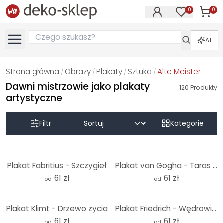
0
0
Produk
Produkty na
AI
Strona główna
Obrazy
Plakaty
Sztuka
Alte Meister
/
/
/
/
Dawni mistrzowie jako plakaty
120
Produkty
artystyczne
Filtr
Kategorie
Plakat Fabritius - Szczygieł
Plakat van Gogha - Taras kawiarni wieczorem
61 zł
61 zł
od
od
Plakat Klimt - Drzewo życia
Plakat Friedrich - Wędrowiec nad morzem mgły
61 zł
61 zł
od
od