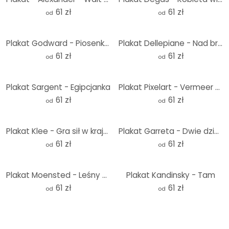
61 zł
61 zł
od
od
Plakat Godward - Piosenka bez słów
Plakat Dellepiane - Nad brzegiem Bosforu
61 zł
61 zł
od
od
Plakat Sargent - Egipcjanka
Plakat Pixelart - Vermeer - Dziewczyna z perłą w uszach
61 zł
61 zł
od
od
Plakat Klee - Gra sił w krajobrazie Lecha
Plakat Garreta - Dwie dziewczyny przy oknie
61 zł
61 zł
od
od
Plakat Moensted - Leśny strumień
Plakat Kandinsky - Tam
61 zł
61 zł
od
od