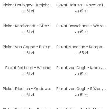
Plakat Daubigny - Krajobraz z promieniami słońca
Plakat Hokusai - Rozmiar fali
61 zł
61 zł
od
od
Plakat Rembrandt - Straż nocna
Plakat Bosschaert - Wazon na kwiaty we wnęce okiennej
61 zł
61 zł
od
od
Plakat van Gogha - Pole pszenicy z cyprysami
Plakat Mondrian - Kompozycja z czerwonym, żółtym, niebieskim i czarnym - Kwadrat
61 zł
65 zł
od
od
Plakat Botticelli - Wiosna
Plakat van Gogh - Krem z kwiatem migdałowca
61 zł
61 zł
od
od
Plakat Friedrich - Kredowe klify
Plakat van Gogh - Różany kwiat migdałowca
61 zł
61 zł
od
od