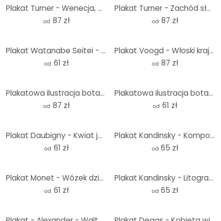
Plakat Turner - Wenecja, Dogana i S. Giorgio Maggiore - Okrągły
Plakat Turner - Zachód słońca nad jeziorem - Okrągły
87 zł
87 zł
od
od
Plakat Watanabe Seitei - Poranna chwała
Plakat Voogd - Włoski krajobraz z sosnami parasolowymi - Okrągły
61 zł
87 zł
od
od
Plakatowa ilustracja botaniczna przedstawiająca udawaną kamelię - Walcott - Round
Plakatowa ilustracja botaniczna przedstawiająca udawaną kamelię - Walcott
87 zł
61 zł
od
od
Plakat Daubigny - Kwiat jabłoni
Plakat Kandinsky - Kompozycja II
61 zł
65 zł
od
od
Plakat Monet - Wózek dziecięcy
Plakat Kandinsky - Litografia do portfolio Bauhausu
61 zł
65 zł
od
od
Plakat - Alexander - Walt Whitman
Plakat Degas - Kobieta wiąże włosy