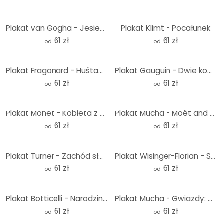
Plakat van Gogha - Jesienny kwiat migdałowca
Plakat Klimt - Pocałunek
61 zł
61 zł
od
od
Plakat Fragonard - Huśtawka
Plakat Gauguin - Dwie kobiety z Tahiti
61 zł
61 zł
od
od
Plakat Monet - Kobieta z parasolem - Madame Monet i jej syn
Plakat Mucha - Moët and Chandon: Dry Imperial
61 zł
61 zł
od
od
Plakat Turner - Zachód słońca nad jeziorem
Plakat Wisinger-Florian - Spadające liście
61 zł
61 zł
od
od
Plakat Botticelli - Narodziny Wenus
Plakat Mucha - Gwiazdy: Księżyc
61 zł
61 zł
od
od