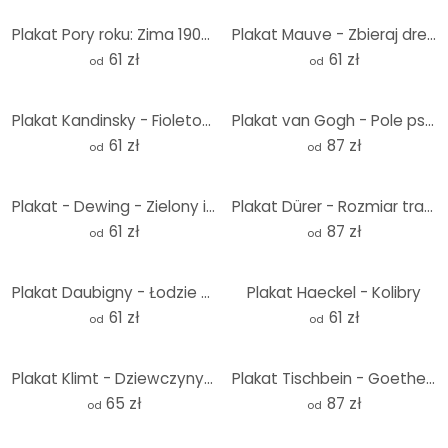
Plakat Pory roku: Zima 1900 - Mucha
Plakat Mauve - Zbieraj drewno
61 zł
61 zł
od
od
Plakat Kandinsky - Fioletowy
Plakat van Gogh - Pole pszenicy z cyprysami - Okrągły
61 zł
87 zł
od
od
Plakat - Dewing - Zielony i złoty
Plakat Dürer - Rozmiar trawy - Okrągły
61 zł
87 zł
od
od
Plakat Daubigny - Łodzie na plaży w Ètaples
Plakat Haeckel - Kolibry
61 zł
61 zł
od
od
Plakat Klimt - Dziewczyny - Kwadrat
Plakat Tischbein - Goethe w rzymskiej Kampanii - Okrągły
65 zł
87 zł
od
od