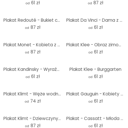
61 zł
87 zł
od
od
Plakat Redouté - Bukiet czerwonych, fioletowych i białych piwonii - Okrągły
Plakat Da Vinci - Dama z gronostajem
87 zł
61 zł
od
od
Plakat Monet - Kobieta z parasolem - Madame Monet z synem - Okrągły
Plakat Klee - Obraz zimowy
87 zł
61 zł
od
od
Plakat Kandinsky - Wyraźne połączenie
Plakat Klee - Burggarten
61 zł
61 zł
od
od
Plakat Klimt - Węże wodne I.
Plakat Gauguin - Kobiety z Tahiti
74 zł
61 zł
od
od
Plakat Klimt - Dziewczyny - Okrągły
Plakat - Cassatt - Młoda matka szyje
87 zł
61 zł
od
od