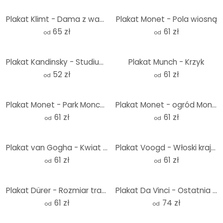
Plakat Klimt - Dama z wachlarzem - kwadrat
Plakat Monet - Pola wiosną
65 zł
61 zł
od
od
Plakat Kandinsky - Studium kolorów: kwadraty i koncentryczne pierścienie
Plakat Munch - Krzyk
52 zł
61 zł
od
od
Plakat Monet - Park Monceau
Plakat Monet - ogród Moneta w Vétheuil
61 zł
61 zł
od
od
Plakat van Gogha - Kwiat migdałowca w kolorze ochry
Plakat Voogd - Włoski krajobraz z sosnami parasolowymi
61 zł
61 zł
od
od
Plakat Dürer - Rozmiar trawy
Plakat Da Vinci - Ostatnia Wieczerza - Panorama
61 zł
74 zł
od
od