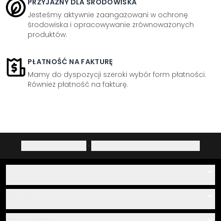
PRZYJAZNY DLA ŚRODOWISKA
Jesteśmy aktywnie zaangażowani w ochronę
środowiska i opracowywanie zrównoważonych
produktów.
PŁATNOŚĆ NA FAKTURĘ
Mamy do dyspozycji szeroki wybór form płatności.
Również płatność na fakturę.
Polityka prywatności
·
Prawo do odstąpienia od umowy
Pomoc
Kontakt
Usługa
O nas
Instrukcje klejenia i montażu
Informacja