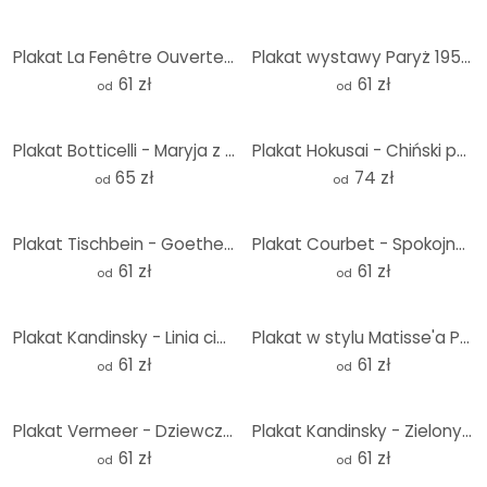
Plakat La Fenêtre Ouverte - Matisse
Plakat wystawy Paryż 1953 w stylu Matisse'a - Costa
61 zł
61 zł
od
od
Plakat Botticelli - Maryja z Dzieciątkiem i śpiewem
Plakat Hokusai - Chiński poeta Su Dongpo
65 zł
74 zł
od
od
Plakat Tischbein - Goethe w rzymskiej Kampanii
Plakat Courbet - Spokojne morze
61 zł
61 zł
od
od
Plakat Kandinsky - Linia ciągła
Plakat w stylu Matisse'a Papiers Découpés - Costa
61 zł
61 zł
od
od
Plakat Vermeer - Dziewczyna z perłą w uszach
Plakat Kandinsky - Zielony i czerwony
61 zł
61 zł
od
od