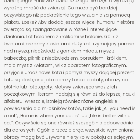
dziecięcego! Ponieważ dzieci szczególnie często wykazują
wyraźną miłość do zwierząt. Co może być bardziej
oczywistego niż podkreślenie tego wizualnie za pomocą
plakatu Loske? Aby dodać jeszcze więcej humoru, niektóre
zwierzęta są zaangażowane w różne i interesujące
działania. Lot balonem z królikami w balonie, królik z
kwiatami, pszczoły z kwiatami, duży kot trzymający parasol
nad myszą, niedźwiedź z garnkiem miodu, mysz z
babeczką, piknik z niedźwiedziem, borsukiem i królikiem,
mała mysz z kwiatami, wilk z aparatem fotograficznym,
przyjęcie urodzinowe kota i pomysł myszy dającej prezent
kotu są dostępne jako obrazy Loske, plakaty, obrazy na
płótnie lub fototapety. Motywy zwierzęce wraz z ich
początkowymi literami nadają się również do lepszej nauki
alfabetu. Wreszcie, istnieją również różne angielskie
powiedzenia dla miłośników kotów, takie jak „All you need is
a cat”, „Home is where your cat is” lub „Life is better with a
cat”. Oczywiście są one również szczególnie odpowiednie
dla dorosłych. Ogólnie rzecz biorąc, wszystkie wymienione
obrazy mogą być używane nie tylko w pokoju dziecięcym,