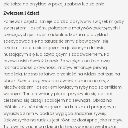
ale także na przykład w pokoju zabaw lub salonie.
Zwierzęta i dzieci
Ponieważ często istnieje bardzo pozytywny związek między
zwierzętami i dziećmi, połączenie motywów zwierzęcych i
dziecięcych jest często idealne. Można na przykład
zdecydować się na tatuaż ścienny z bawiącymi się
dziećmi i kotem siedzącym na jesiennym drzewie,
huśtającym się lub czytającym z zadowoleniem. Na
drzewie wisi również koszyk. Ze względu na kolorową
różnorodność aktywności, motyw emanuje pewną
radością. Można to łatwo przenieść na widza, patrząc na
obraz. Scena rozgrywa się również na łonie natury, z
niedźwiedziem i dzieckiem łowiącym ryby nad zbiornikiem
wodnym. Ten drewniany plakat przyczynia się do idei
cieszenia się ciszą i spokojem na zewnątrz. Obraz na
płótnie z dziećmi siedzącymi na kurczaku i pragnącymi
wyruszyć z nim w podróż wygląda znacznie żywiej.
Dziewczynka na rudziku jest również dostępna jako motyw.
To również zachęca dzieci do kreatywności i wyobraźni.