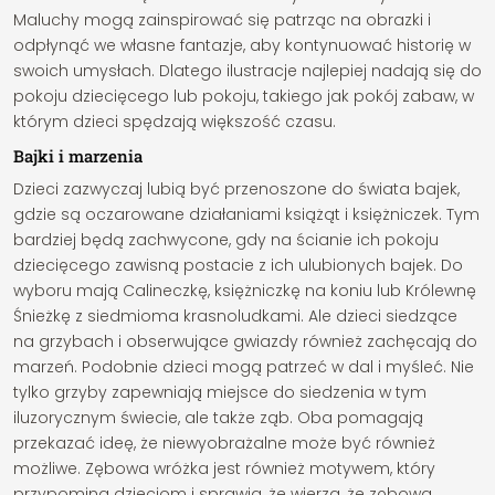
Maluchy mogą zainspirować się patrząc na obrazki i
odpłynąć we własne fantazje, aby kontynuować historię w
swoich umysłach. Dlatego ilustracje najlepiej nadają się do
pokoju dziecięcego lub pokoju, takiego jak pokój zabaw, w
którym dzieci spędzają większość czasu.
Bajki i marzenia
Dzieci zazwyczaj lubią być przenoszone do świata bajek,
gdzie są oczarowane działaniami książąt i księżniczek. Tym
bardziej będą zachwycone, gdy na ścianie ich pokoju
dziecięcego zawisną postacie z ich ulubionych bajek. Do
wyboru mają Calineczkę, księżniczkę na koniu lub Królewnę
Śnieżkę z siedmioma krasnoludkami. Ale dzieci siedzące
na grzybach i obserwujące gwiazdy również zachęcają do
marzeń. Podobnie dzieci mogą patrzeć w dal i myśleć. Nie
tylko grzyby zapewniają miejsce do siedzenia w tym
iluzorycznym świecie, ale także ząb. Oba pomagają
przekazać ideę, że niewyobrażalne może być również
możliwe. Zębowa wróżka jest również motywem, który
przypomina dzieciom i sprawia, że wierzą, że zębowa