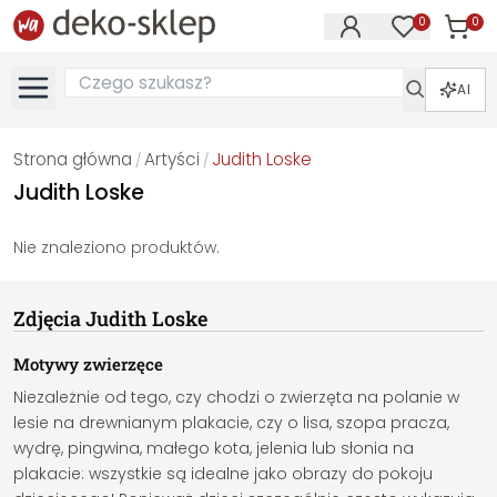
0
0
Produk
Produkty na
AI
Strona główna
Artyści
Judith Loske
/
/
Judith Loske
Nie znaleziono produktów.
Zdjęcia Judith Loske
Motywy zwierzęce
Niezależnie od tego, czy chodzi o zwierzęta na polanie w
lesie na drewnianym plakacie, czy o lisa, szopa pracza,
wydrę, pingwina, małego kota, jelenia lub słonia na
plakacie: wszystkie są idealne jako obrazy do pokoju