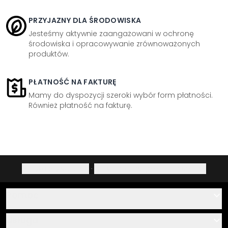
PRZYJAZNY DLA ŚRODOWISKA
Jesteśmy aktywnie zaangażowani w ochronę
środowiska i opracowywanie zrównoważonych
produktów.
PŁATNOŚĆ NA FAKTURĘ
Mamy do dyspozycji szeroki wybór form płatności.
Również płatność na fakturę.
Polityka prywatności
·
Prawo do odstąpienia od umowy
Pomoc
Kontakt
Usługa