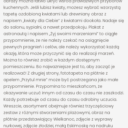
obrazy można łatwo ukryć wśród prawdziwych przyborów
kuchennych. Jeśli lubisz kwiaty, możesz wybrać wzorzystą
tapetę ozdobioną kwiatami lub drewniany obraz z
napisem „kwiaty dla Ciebie” z kwiatami dookoła. Nadaje się
do salonu, sypialni, a nawet przedpokoju. Plakat z
astronautą i napisem „Żyj swoimi marzeniami” to ciągłe
przypomnienie, że nie należy czekać na osiągnięcie
pewnych pragnień i celów, ale należy wykorzystać każdą
okazję, która może przyczynić się do realizacji marzeń.
Można to również zrobić w każdym dostępnym
pomieszczeniu. Bo najważniejsze jest to, aby zacząć je
realizować! Z drugiej strony, fototapeta na płótnie z
apelem „Przytul mnie” może być postrzegana jako małe
przypomnienie. Przypomina to mieszkańcom, że
okazywanie uczuć innym od czasu do czasu nie zaszkodzi.
Każdy potrzebuje od czasu do czasu odrobiny uczucia.
Wreszcie, asortyment obejmuje również trzyczęściowy
zestaw z różnymi stworzeniami plażowymi, obraz na
płótnie przedstawiający Wielkanoc, zdjęcie z wyprawy
nurkowej, zdjęcie złodziei, małą Eskimoskę na nadruku