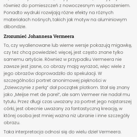
również do pomieszczeń z nowoczesnym wyposażeniem.
Ponadto wydruki rozwijają różne efekty na różnych
materiałach nośnych, takich jak motyw na aluminiowym
dibondzie.
Zrozumieć Johannesa Vermeera
To, czy wyalienowane lub wierne wersje pokazują migawkę,
czy też chcą powiedzieć więcej, jest często znane tylko
samemu artyście. Również w przypadku Vermeera nie
zawsze jest jasne, co obrazy mają wyrażać, więc wiele z
jego obrazów doprowadziło do spekulacji. W
szczególności portret anonimowej piękności w
„Dziewczynie z perłą” dał początek plotkom. Stał się znany
jako „Meijse met de parel”, ale sam Vermeer nie nadał mu
tytułu. Przez długi czas uważany za portret jego najstarszej
córki, jest obecnie uważany za fantastyczną kreację, w
której osoba jest mniej ważna niż ubranie i inne szczegóły
obrazu.
Taka interpretacja odnosi się do wielu dzieł Vermeera.