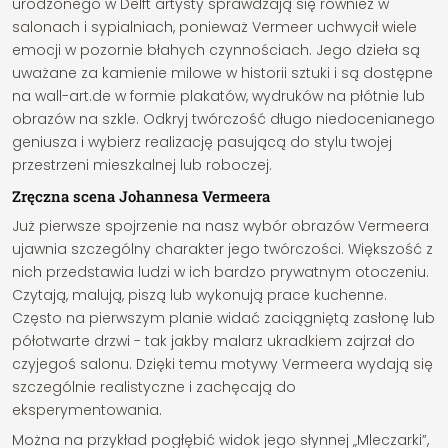
urodzonego w Delft artysty sprawdzają się również w
salonach i sypialniach, ponieważ Vermeer uchwycił wiele
emocji w pozornie błahych czynnościach. Jego dzieła są
uważane za kamienie milowe w historii sztuki i są dostępne
na wall-art.de w formie plakatów, wydruków na płótnie lub
obrazów na szkle. Odkryj twórczość długo niedocenianego
geniusza i wybierz realizację pasującą do stylu twojej
przestrzeni mieszkalnej lub roboczej.
Zręczna scena Johannesa Vermeera
Już pierwsze spojrzenie na nasz wybór obrazów Vermeera
ujawnia szczególny charakter jego twórczości. Większość z
nich przedstawia ludzi w ich bardzo prywatnym otoczeniu.
Czytają, malują, piszą lub wykonują prace kuchenne.
Często na pierwszym planie widać zaciągniętą zasłonę lub
półotwarte drzwi - tak jakby malarz ukradkiem zajrzał do
czyjegoś salonu. Dzięki temu motywy Vermeera wydają się
szczególnie realistyczne i zachęcają do
eksperymentowania.
Można na przykład pogłębić widok jego słynnej „Mleczarki”,