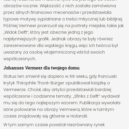
obrazów rocznie. Większość z nich została zamówiona
przez silnych finansowo mecenasów i przedstawiała
typowe motywy sypialniane o treści mitycznej lub biblijnej.
Później Vermeer przerzucił się na portrety miejskie, takie jak
„Widok Delft”, który jest obecnie jedną z jego
najsłynniejszych grafik. Jednak obrazy te były również
zarezerwowane dla wąskiego kręgu, więc ich twórca był
uważany za osobę wtajemniczoną wśród swoich
współczesnych.
Johannes Vermeer dla twojego domu
Status ten zmienił się dopiero w XIX wieku, gdy francuski
krytyk Théophile Thoré-Bürger opublikował książkę o
Vermeerze. Chciał, aby artyści przedstawiali bardziej
współczesne i codzienne tematy. „Sfinks z Delft” wydawał
mu się do tego najlepszym wzorem. Publikacja wywołała
istne polowanie na obrazy Vermeera, które w tamtym
czasie znajdowały się głównie w Holandii.
W tym samym czasie powstał niezrównany rynek