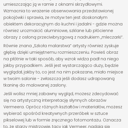
umieszczając ją w ramie z oknami skrzydłowymi.
Wzmacnia to wrażenie obserwowania przedstawionej
pokojówki i sprawia, że motyw ten jest doskonałym
obiektem dekoracyjnym do kuchni i jadalni - gdzie można
również urozmaicić aluminiowe, szklane lub płócienne
obrazy z osłoną przeciwbryzgową z nadrukiem „mleczarki”.
Równie znana „Szkoła malarstwa” artysty również zyskuje
głębię dzięki umiejętnemu rozmieszczeniu. Powieś obraz
na płótnie w taki sposób, aby wzrok widza padł na niego
jakby przypadkiem. Jeśli jest wystarczająco duży, będzie
wyglądał, jakby to, co jest na nim pokazane, miało miejsce
w twoim salonie - zwłaszcza jeśli dodasz udrapowaną
tkaninę do malowanej zasłony.
Jeśli wolisz mniej zabawny wygląd, możesz zdecydować
się na artystyczną interpretację słynnych obrazów
Vermeera. Oprócz różnych kształtów i materiałów, możesz
wybierać spośród kreatywnych przeróbek w sztuce
pikselowej lub w formie zręcznego fotomontażu. Oznacza
to, że starzy mistrzowie, tacy jak Vermeer, nadają się