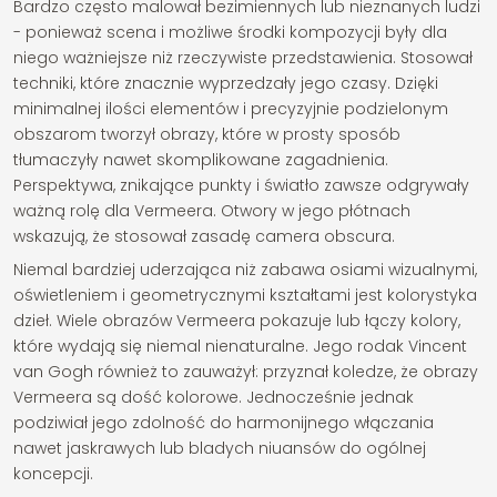
Bardzo często malował bezimiennych lub nieznanych ludzi
- ponieważ scena i możliwe środki kompozycji były dla
niego ważniejsze niż rzeczywiste przedstawienia. Stosował
techniki, które znacznie wyprzedzały jego czasy. Dzięki
minimalnej ilości elementów i precyzyjnie podzielonym
obszarom tworzył obrazy, które w prosty sposób
tłumaczyły nawet skomplikowane zagadnienia.
Perspektywa, znikające punkty i światło zawsze odgrywały
ważną rolę dla Vermeera. Otwory w jego płótnach
wskazują, że stosował zasadę camera obscura.
Niemal bardziej uderzająca niż zabawa osiami wizualnymi,
oświetleniem i geometrycznymi kształtami jest kolorystyka
dzieł. Wiele obrazów Vermeera pokazuje lub łączy kolory,
które wydają się niemal nienaturalne. Jego rodak Vincent
van Gogh również to zauważył: przyznał koledze, że obrazy
Vermeera są dość kolorowe. Jednocześnie jednak
podziwiał jego zdolność do harmonijnego włączania
nawet jaskrawych lub bladych niuansów do ogólnej
koncepcji.