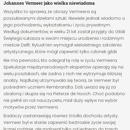
Johannes Vermeer jako wielka niewiadoma
Wszystko to sprawia, że obrazy Vermeera są
poszukiwanymi dziełami sztuki. Niewiele jednak wiadomo o
jego pochodzeniu, wykształceniu i życiu prywatnym.
Według dokumentów, w wieku 21 lat został przyjęty do Gildii
Świętego Łukasza w swoim miejscu urodzenia i rodzinnym
mieście Delft. Rytuał ten wymagał wieloletniego szkolenia
artystycznego, które mógł zapewnić tylko członek gildii.
Nie ma pewności, kto odegrał tę rolę w życiu Vermeera.
Spekulacje międzynarodowych ekspertów opierają się na
wielu poszlakach, ale żadna z nich nie wytrzymuje bliższej
analizy. Najdłużej utrzymywała się teoria, że Vermeer był
pośrednim uczniem Rembrandta. Dziś uważa się ją za
obaloną i skupia się na Pieterze de Hooch. Choć podobno
nie pełnił on roli nauczyciela, miał duży wpływ na wybór
motywów przez Vermeera.
Badaczy zastanawiają również źródła dochodu artysty.
Vermeer był w stanie zapewnić beztroskie życie swojej
licznej rodzinie, ale malował tylko od jednego do trzech