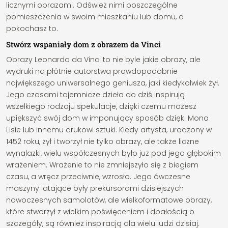
licznymi obrazami. Odśwież nimi poszczególne
pomieszczenia w swoim mieszkaniu lub domu, a
pokochasz to.
Stwórz wspaniały dom z obrazem da Vinci
Obrazy Leonardo da Vinci to nie byle jakie obrazy, ale
wydruki na płótnie autorstwa prawdopodobnie
największego uniwersalnego geniusza, jaki kiedykolwiek żył.
Jego czasami tajemnicze dzieła do dziś inspirują
wszelkiego rodzaju spekulacje, dzięki czemu możesz
upiększyć swój dom w imponujący sposób dzięki Mona
Lisie lub innemu drukowi sztuki. Kiedy artysta, urodzony w
1452 roku, żył i tworzył nie tylko obrazy, ale także liczne
wynalazki, wielu współczesnych było już pod jego głębokim
wrażeniem. Wrażenie to nie zmniejszyło się z biegiem
czasu, a wręcz przeciwnie, wzrosło. Jego ówczesne
maszyny latające były prekursorami dzisiejszych
nowoczesnych samolotów, ale wielkoformatowe obrazy,
które stworzył z wielkim poświęceniem i dbałością o
szczegóły, są również inspiracją dla wielu ludzi dzisiaj.