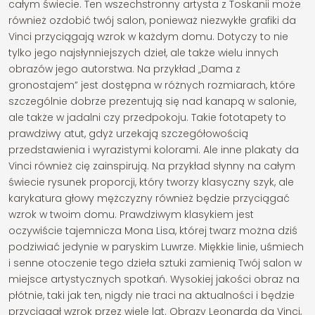
całym świecie. Ten wszechstronny artysta z Toskanii może
również ozdobić twój salon, ponieważ niezwykłe grafiki da
Vinci przyciągają wzrok w każdym domu. Dotyczy to nie
tylko jego najsłynniejszych dzieł, ale także wielu innych
obrazów jego autorstwa. Na przykład „Dama z
gronostajem” jest dostępna w różnych rozmiarach, które
szczególnie dobrze prezentują się nad kanapą w salonie,
ale także w jadalni czy przedpokoju. Takie fototapety to
prawdziwy atut, gdyż urzekają szczegółowością
przedstawienia i wyrazistymi kolorami. Ale inne plakaty da
Vinci również cię zainspirują. Na przykład słynny na całym
świecie rysunek proporcji, który tworzy klasyczny szyk, ale
karykatura głowy mężczyzny również będzie przyciągać
wzrok w twoim domu. Prawdziwym klasykiem jest
oczywiście tajemnicza Mona Lisa, której twarz można dziś
podziwiać jedynie w paryskim Luwrze. Miękkie linie, uśmiech
i senne otoczenie tego dzieła sztuki zamienią Twój salon w
miejsce artystycznych spotkań. Wysokiej jakości obraz na
płótnie, taki jak ten, nigdy nie traci na aktualności i będzie
przyciągał wzrok przez wiele lat. Obrazy Leonarda da Vinci,