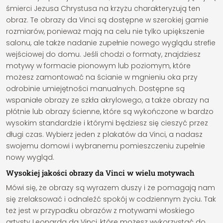
śmierci Jezusa Chrystusa na krzyżu charakteryzują ten
obraz. Te obrazy da Vinci są dostępne w szerokiej gamie
rozmiarów, ponieważ mają na celu nie tylko upiększenie
salonu, ale także nadanie zupełnie nowego wyglądu strefie
wejściowej do domu. Jeśli chodzi o formaty, znajdziesz
motywy w formacie pionowym lub poziomym, które
możesz zamontować na ścianie w mgnieniu oka przy
odrobinie umiejętności manualnych. Dostępne są
wspaniałe obrazy ze szkła akrylowego, a także obrazy na
płótnie lub obrazy ścienne, które są wykończone w bardzo
wysokim standardzie i którymi będziesz się cieszyć przez
długi czas. Wybierz jeden z plakatów da Vinci, a nadasz
swojemu domowi i wybranemu pomieszczeniu zupełnie
nowy wygląd.
Wysokiej jakości obrazy da Vinci w wielu motywach
Mówi się, że obrazy są wyrazem duszy i że pomagają nam
się zrelaksować i odnaleźć spokój w codziennym życiu. Tak
też jest w przypadku obrazów z motywami włoskiego
artysty Leonarda da Vinci, które możesz wykorzystać do