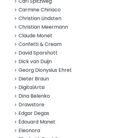
Carl Spitzweg
Carmine Chiriaco
Christian Lindsten
Christian Meermann
Claude Monet
Confetti & Cream
David Sparshott
Dick van Duijn
Georg Dionysius Ehret
Dieter Braun
DigitalArtsi
Dina Belenko
Drawstore
Edgar Degas
Édouard Manet
Eleonora