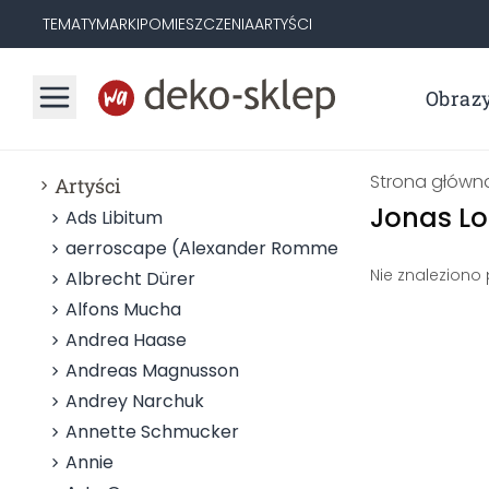
TEMATY
MARKI
POMIESZCZENIA
ARTYŚCI
Obraz
Strona główn
Artyści
Jonas Lo
Ads Libitum
aerroscape (Alexander Rommel)
Nie znaleziono
Albrecht Dürer
Alfons Mucha
Andrea Haase
Andreas Magnusson
Andrey Narchuk
Annette Schmucker
Annie