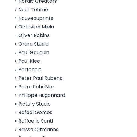
Nordic Creators
Nour Tohmé
Nouveauprints
Octavian Mielu
Oliver Robins
Orara Studio
Paul Gauguin
Paul Klee
Perfoncio
Peter Paul Rubens
Petra Schüßler
Philippe Hugonnard
Pictufy Studio
Rafael Gomes
Raffaello Santi
Raissa Oltmanns