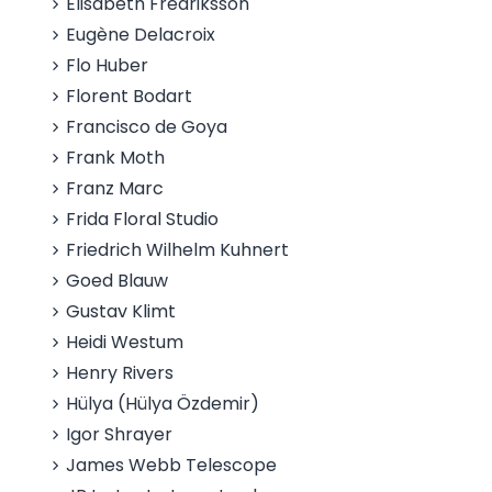
Elisabeth Fredriksson
Eugène Delacroix
Flo Huber
Florent Bodart
Francisco de Goya
Frank Moth
Franz Marc
Frida Floral Studio
Friedrich Wilhelm Kuhnert
Goed Blauw
Gustav Klimt
Heidi Westum
Henry Rivers
Hülya (Hülya Özdemir)
Igor Shrayer
James Webb Telescope