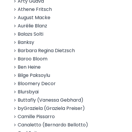
Arty Guava
Athene Fritsch
August Macke
Aurélie Blanz
Balazs Solti
Banksy
Barbara Regina Dietzsch
Baroo Bloom
Ben Heine
Bilge Paksoylu
Bloomery Decor
Blursbyai
Buttafly (Vanessa Gebhard)
byGraziela (Graziela Preiser)
Camille Pissarro
Canaletto (Bernardo Bellotto)