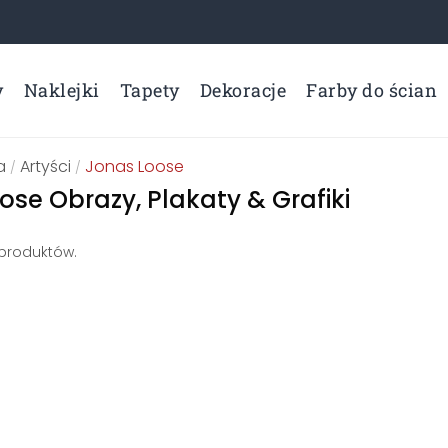
y
Naklejki
Tapety
Dekoracje
Farby do ścian
a
Artyści
Jonas Loose
/
/
ose Obrazy, Plakaty & Grafiki
 produktów.