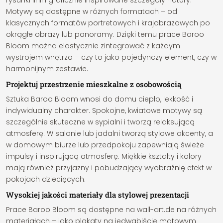
rysunki linii i graficznie inspirowane szczegóły natury.
Motywy są dostępne w różnych formatach – od
klasycznych formatów portretowych i krajobrazowych po
okrągłe obrazy lub panoramy. Dzięki temu prace Baroo
Bloom można elastycznie zintegrować z każdym
wystrojem wnętrza – czy to jako pojedynczy element, czy w
harmonijnym zestawie.
Projektuj przestrzenie mieszkalne z osobowością
Sztuka Baroo Bloom wnosi do domu ciepło, lekkość i
indywidualny charakter. Spokojne, kwiatowe motywy są
szczególnie skuteczne w sypialni i tworzą relaksującą
atmosferę. W salonie lub jadalni tworzą stylowe akcenty, a
w domowym biurze lub przedpokoju zapewniają świeże
impulsy i inspirującą atmosferę. Miękkie kształty i kolory
mają również przyjazny i pobudzający wyobraźnię efekt w
pokojach dziecięcych.
Wysokiej jakości materiały dla stylowej prezentacji
Prace Baroo Bloom są dostępne na wall-art.de na różnych
materiałach – jako plakaty na jedwabiście matowym