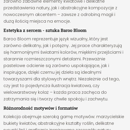
zarówno zabawne elementy kwiatowe i delikatne
przedstawienia natury, jak i abstrakcyjne kompozycje z
nowoczesnym akcentem – zawsze z odrobiną magii i
dużą ilością miejsca na emocje.
Estetyka z sercem - sztuka Baroo Bloom
Baroo Bloom reprezentuje język wizualny, który jest
zarówno delikatny, jak i potężny. Jej prace charakteryzują
się harmonijnymi światami kolorów, miękkimi przejściami i
starannie rozmieszczonymi detalami. Przeważnie
pastelowe odcienie są zarówno uspokajające, jak i
inspirujące, dzięki czemu jej dzieła są idealnymi
towarzyszami dla stylowych wnętrz. Niezależnie od tego,
czy jest to pojedyncza ilustracja kwiatowa, czy
wielowarstwowy kolaż – każda praca zachęca do
zatrzymania się i tworzy chwile spokoju i zachwytu.
Różnorodność motywów i formatów
Kolekcja obejmuje szeroką gamę motywów: marzycielskie
bukiety kwiatów, abstrakcyjne kształty roślin, delikatne