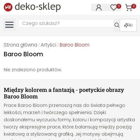
0
0
Produk
Produkty na
AI
Strona główna
Artyści
Baroo Bloom
/
/
Baroo Bloom
Nie znaleziono produktów.
Między kolorem a fantazją - poetyckie obrazy
Baroo Bloom
Prace Baroo Bloom przenoszą nas do świata pełnego
lekkości, marzeń i twórczego spełnienia. Dzięki
doskonałemu wyczuciu formy, koloru i kompozycji artystka
tworzy ekspresyjne prace, które balansują między poezją
kwiatową a stylizowaną grafiką. Jej motywy obejmują