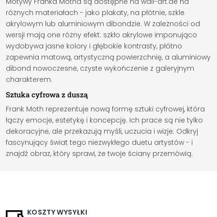
Motywy Franka Motha są dostępne na wall-art.de na
różnych materiałach - jako plakaty, na płótnie, szkle
akrylowym lub aluminiowym dibondzie. W zależności od
wersji mają one różny efekt: szkło akrylowe imponująco
wydobywa jasne kolory i głębokie kontrasty, płótno
zapewnia matową, artystyczną powierzchnię, a aluminiowy
dibond nowoczesne, czyste wykończenie z galeryjnym
charakterem.
Sztuka cyfrowa z duszą
Frank Moth reprezentuje nową formę sztuki cyfrowej, która
łączy emocje, estetykę i koncepcję. Ich prace są nie tylko
dekoracyjne, ale przekazują myśli, uczucia i wizje. Odkryj
fascynujący świat tego niezwykłego duetu artystów - i
znajdź obraz, który sprawi, że twoje ściany przemówią.
KOSZTY WYSYŁKI