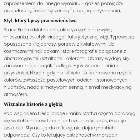
zaproszeniem do innego wymiaru - gdzieś pomiędzy
przeszłością, teraźniejszością i utopijną przyszłością.
Styl, który łączy przeciwieństwa
Prace Franka Motha charakteryzują się niezwykłą
mieszanką estetyki vintage i futurystycznej wizji. Typowe są
opuszczone krajobrazy, portrety z kwiatowymi lub
kosmicznymi nakładkami, stare fotografie połączone z
abstrakcyjnymi kształtami i kolorami. Obrazy wydają się
zarówno znajome, jak i odległe - jak wspomnienia z
przyszłości, która nigdy nie istniała. Ukierunkowane użycie
kolorów, zwłaszcza pastelowych odcieni i stonowanych
niuansów, nadaje motywom senną, niemal medytacyjną
atmosferę.
Wizualne historie z głębią
Pod względem treści prace Franka Motha często obracają
się wokół tematów takich jak tożsamość, czas, izolacja i
tęsknota. Stymulują do refleksji, nie dając płaskich
odpowiedzi. Czy to latający astronauci w morzach