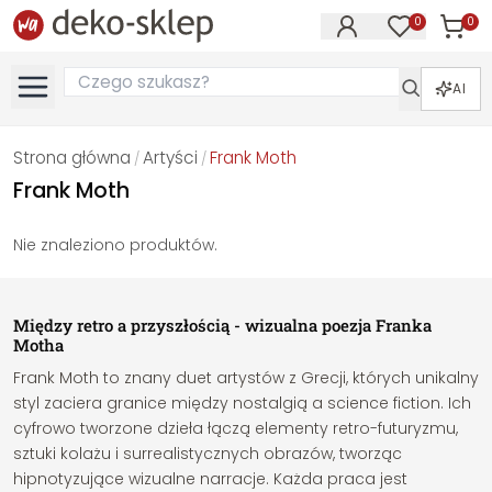
0
0
Produk
Produkty na
AI
Strona główna
Artyści
Frank Moth
/
/
Frank Moth
Nie znaleziono produktów.
Między retro a przyszłością - wizualna poezja Franka
Motha
Frank Moth to znany duet artystów z Grecji, których unikalny
styl zaciera granice między nostalgią a science fiction. Ich
cyfrowo tworzone dzieła łączą elementy retro-futuryzmu,
sztuki kolażu i surrealistycznych obrazów, tworząc
hipnotyzujące wizualne narracje. Każda praca jest