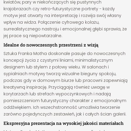
kwiatów, pary w niekończących się pustynnych
krajobrazach czy retro-futurystyczne portrety - każdy
motyw jest otwarty na interpretację i rozwija swój własny
wpływ na widza. Połączenie cyfrowego kolażu,
surrealistycznego nastroju i emocjonalnej głębi sprawia, że
jej prace są niepowtarzalne.
Idealne do nowoczesnych przestrzeni z wizją
Sztuka Franka Motha doskonale pasuje do nowoczesnych
koncepcji życia z czystymi liniami, minimalistycznym
designem lub stylem z połowy wieku. W salonach i
sypialniach motywy tworzą wizualne bieguny spokoju,
podczas gdy w domowym biurze lub pracowni zapewniają
kreatywną inspirację. Przyciągają również uwagę w
korytarzach lub strefach wypoczynkowych i nadają
pomieszczeniom futurystyczny charakter z emocjonalnym
oddźwiękiem. Ich wszechstronność umożliwia tworzenie
zarówno pojedynczych zestawień, jak i całych ścian galerii.
Ekspresyjna prezentacja na wysokiej jakości materiałach